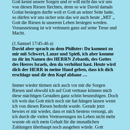
Gott kennt unsere Sorgen und er will nicht das wir uns
von diesen Riesen fürchten, denn so wie David damals
Goliat besiegen durfte weil er Gott an seiner Seite hatte,
so dürfen wir uns sicher sein das wir auch heute „MIT „
Gott die Riesen in unserem Leben besiegen werden.
Voraussetzung ist wir vertrauen ganz auf seine Treue und
Macht.
(1.Samuel 17/45-46 a)
David aber sprach zu dem Philister: Du kommst zu
mir mit Schwert, Lanze und Spieß, ich aber komme
zu dir im Namen des HERRN Zebaoth, des Gottes
des Heeres Israels, den du verhöhnt hast. Heute wird
dich der HERR in meine Hand geben, dass ich dich
erschlage und dir den Kopf abhaue …
Immer wieder türmen sich auch vor mir die Sorgen
Riesen und obwohl ich auf Gott vertraue können mich
diese mächtigen Gestalten ganz schön beunruhigen. Doch
ich weis das Gott mich noch nie hat hängen lassen wenn
ich von diesen Riesen bedroht wurde. Gerade jetzt
bewies er mir wieder, dass er mich bestens versorgt, als
ich durch die vielen Verteuerungen im Leben nicht mehr
wusste ob sich mein Gehalt für die monatlichen
Zahlungen überhaupt noch ausgehen würde. Gott