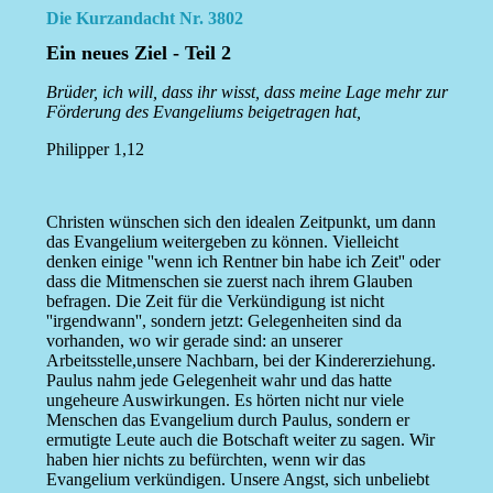
Die Kurzandacht Nr. 3802
Ein neues Ziel - Teil 2
Brüder, ich will, dass ihr wisst, dass meine Lage mehr zur
Förderung des Evangeliums beigetragen hat,
Philipper 1,12
Christen wünschen sich den idealen Zeitpunkt, um dann
das Evangelium weitergeben zu können. Vielleicht
denken einige ''wenn ich Rentner bin habe ich Zeit'' oder
dass die Mitmenschen sie zuerst nach ihrem Glauben
befragen. Die Zeit für die Verkündigung ist nicht
''irgendwann'', sondern jetzt: Gelegenheiten sind da
vorhanden, wo wir gerade sind: an unserer
Arbeitsstelle,unsere Nachbarn, bei der Kindererziehung.
Paulus nahm jede Gelegenheit wahr und das hatte
ungeheure Auswirkungen. Es hörten nicht nur viele
Menschen das Evangelium durch Paulus, sondern er
ermutigte Leute auch die Botschaft weiter zu sagen. Wir
haben hier nichts zu befürchten, wenn wir das
Evangelium verkündigen. Unsere Angst, sich unbeliebt