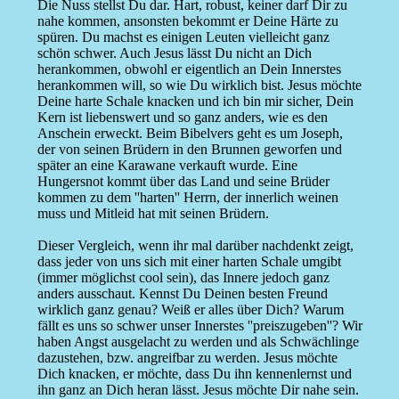
Die Nuss stellst Du dar. Hart, robust, keiner darf Dir zu
nahe kommen, ansonsten bekommt er Deine Härte zu
spüren. Du machst es einigen Leuten vielleicht ganz
schön schwer. Auch Jesus lässt Du nicht an Dich
herankommen, obwohl er eigentlich an Dein Innerstes
herankommen will, so wie Du wirklich bist. Jesus möchte
Deine harte Schale knacken und ich bin mir sicher, Dein
Kern ist liebenswert und so ganz anders, wie es den
Anschein erweckt. Beim Bibelvers geht es um Joseph,
der von seinen Brüdern in den Brunnen geworfen und
später an eine Karawane verkauft wurde. Eine
Hungersnot kommt über das Land und seine Brüder
kommen zu dem ''harten'' Herrn, der innerlich weinen
muss und Mitleid hat mit seinen Brüdern.
Dieser Vergleich, wenn ihr mal darüber nachdenkt zeigt,
dass jeder von uns sich mit einer harten Schale umgibt
(immer möglichst cool sein), das Innere jedoch ganz
anders ausschaut. Kennst Du Deinen besten Freund
wirklich ganz genau? Weiß er alles über Dich? Warum
fällt es uns so schwer unser Innerstes ''preiszugeben''? Wir
haben Angst ausgelacht zu werden und als Schwächlinge
dazustehen, bzw. angreifbar zu werden. Jesus möchte
Dich knacken, er möchte, dass Du ihn kennenlernst und
ihn ganz an Dich heran lässt. Jesus möchte Dir nahe sein.