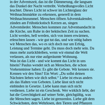
in der Adventszeit, das ist die Dämmerung, die langsam
das Dunkel der Nacht vertreibt. Verheißungsvolles Licht
leuchtet. Dieses Licht ist schwer im Lichterglanz der
Weihnachtsmärkte zu erkennen, generell in dem
Weihnachtsrummel. Menschen öffnen Adventskalender,
zünden am Frühstückstisch Kerzen an, singen
Adventslieder. Menschen kommen zur Adventsandacht in
die Kirche, um Ruhe in der hektischen Zeit zu suchen.
Licht werden, hell werden, sich von innen erwärmen,
erleuchten lassen - wie gut tut das, und wie nötig haben
wir Menschen das, wo es sich doch nur um Erfolg,
Leistung und Termine geht. Da muss doch mehr sein. Da
muss mehr zurückbleiben, wenn wir einmal die Welt
verlassen, als nur eine aufgeräumte Wohnung.
Was ist das Licht - und wie kommt das Licht in uns
hinein? Paulus wendet sich an Menschen, die schon
Vorkenntnisse haben: Es gibt die Gebote. Wir kennen sie.
Kennen wir den Sinn? Ein Wort: „Du sollst deinen
Nächsten lieben wie dich selbst.“ Liebe ist etwas anders
als das Halten von Geboten. Liebe lässt sich nicht
einbinden in Gesetze. Liebe kann man sich nicht
verdienen. Liebe ist ein Geschenk. Wer wirklich liebt, der
hat die Gerechtigkeit auf seiner Seite, gleichgültig, was
die Menschen sagen. Liebe ist grenzenlos. Liebe gilt dem
Schwächsten, dem Wehrlosen, den Tieren und Pflanzen