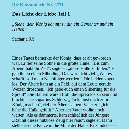
Die Kurzandacht Nr. 3731
Das Licht der Liebe Teil 1
„Siehe, dein König kommt zu dir, ein Gerechter und ein
Helfer.“
Sacharja 9,9
Eines Tages bemerkte der König, dass er alt geworden
war. Er rief seine Söhne in die große Halle. „Bis zum
Abend habt ihr Zeit“, sagte er, „diese Halle zu füllen.“ Er
gab ihnen einen Silberling. Das war nicht viel. „Wer es
schafft, soll mein Nachfolger werden.“ Die beiden zogen
los. Der Ältere kam an ein Feld, auf dem Leute gerade
Weizen droschen. „Ich gebe euch einen Silberling für die
Spreu!“ Die Bauern waren froh, die Spreu los zu sein und
brachten sie sogar ins Schloss. „Du kannst mich zum
König machen“, rief der Ältere seinem Vater zu, „ich
habe die Halle gefüllt.“ Aber der Vater wollte noch
warten. Als es dämmerte, kam schließlich der Jüngere.
„Räumt dieses nutzlose Zeug hier raus“, sagte er. Dann
stellte er eine Kerze in die Mitte der Halle. Er zündete sie