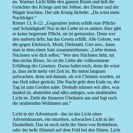
an. Warmes Licht füllte den ganzen Raum und ließ die
Gesichter des Königs und der Söhne, der Diener und der
Mägde leuchten. Der alte König lächelte: „Du wirst mein
Nachfolger.“
Römer 13, 8-12: „Gegenüber jedem erfüllt eure Pflicht-
und Schuldigkeit! Nur in der Liebe ist es anders: Hier gibt
es keine begrenzte Pflicht, sie ist grenzenlos. Denn wer
den anderen liebt, hat das Gesetz erfüllt. Alle Gebote, wie
die gegen Ehebruch, Mord, Diebstahl, Gier usw., kann
man in dem einen Satz zusammenfassen: „Liebe deinen
Nächsten wie dich selbst.“ Wer den Nächsten liebt, tut
ihm nichts Böses. So ist die Liebe die vollkommene
Erfüllung des Gesetzes. Daran haltet euch, denn ihr wisst
ja, dass nicht mehr viel Zeit ist. Ihr müsst langsam
aufwachen, denn seit damals, als wir Christen wurden, ist
das Heil näher gerückt. Die Nacht geht dem Ende zu, der
Tag ist zum Greifen nahe. Deshalb müssen wir alles, was
dunkel ist, abstreifen und alles anlegen, was strahlendes
Licht ist. Zieht die finsteren Übeltaten aus und legt euch
die strahlenden Wohltaten um.“
Licht in der Adventszeit - das ist das Licht eines
Adventskranzes, ein einzelnes, schwaches Licht in der
Dunkelheit. Das ist noch nicht der Stern von Bethlehem,
oder der helle Himmel auf dem Feld bei den Hirten. Licht