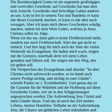
Die Barmherzigkeit Gottes ist ein ungemein großzügiges
und wertvolles Geschenk; auf Geschenke hat man aber
kein Anrecht. Geschenke sind freiwillige Gaben anderer
an uns. Gott ist frei in seinem Tun und Handeln; er kann
mir dieses Geschenk machen, er kann es mir aber auch
versagen. Aber ich kann mich dieses Geschenkes würdig
machen, indem ich dem Wort Gottes, welches ja Jesus
Christus selbst ist, folge.
Wenn ich das tue, dann gibt es keine Drohbotschaft mehr,
sondern nur noch Frohbotschaft. Aber das gar nicht so
einfach. Und hier liegt für mich auch der Sinn der vielen
Weherufe im Evangelium. Sie halten mich wach, zeigen
mir die Grenzen, innerhalb derer ich mein Leben
gestalten und führen soll. Sie zeigen mir den Weg, den
ich gehen soll.
Die Versprechen des Evangeliums sind absolut. ''Ist aber
Christus nicht auferweckt worden, so ist damit auch
unsere Predigt nichtig, und nichtig ist euer Glaube'',
schreibt Paulus im 1. Korintherbrief. Und genau das ist
die Garantie für die Wahrheit und die Hoffnung auf diese
Geschenke Gottes, wie sie in den Seligpreisungen
angesprochen werden: Die Auferstehung Jesu Christi und
mein Glaube daran. Und das ist auch das Ziel meines
Lebens, meines Handelns: Teilhabe an der Auferstehung
Jesu, die Chance am göttlichen Leben teilzuhaben und