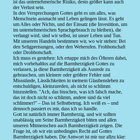
ist das unternehmerische Risiko, desto größer kann auch
der Verlust sein.
In den Versprechungen Gottes geht es um alles, was
Menschsein ausmacht und Leben gelingen lässt. Es geht
um Alles oder Nichts, und der Einsatz (die Investition, um
im unternehmerischen Sprachgebrauch zu bleiben), die
verlangt wird, sind wir selbst, ist unser Leben und Tun.
Mit unserem Handeln bestimmen wir, wo wir stehen: Bei
den Seligpreisungen, oder den Weherufen. Frohbotschaft
oder Drohbotschaft.
Ich muss es gestehen: Ich ertappe mich des Öfteren dabei,
mich vorbehaltlos auf die Barmherzigkeit Gottes zu
verlassen, ja diese Barmherzigkeit als Ausrede zu
gebrauchen, um kleinere oder größere Fehler und
Missstände, Lässlichkeiten in meinem Glaubensleben zu
entschuldigen, kleinzureden, als nicht so schlimm
hinzustellen. ''Ach, das bisschen, was ich falsch mache,
das ist doch nicht so schlimm, andere sind da viel
schlimmer!'' – Das ist Selbstbetrug. Ich weiß es – und
dennoch passiert es mir, dass ich so handle.
Gott ist natürlich immer Barmherzig, und wir sollten
unablässig um Seine Barmherzigkeit bitten und allen
unseren Mitmenschen auch Barmherzigkeit zeigen. Die
Frage ist, ob wir ein unbedingtes Recht auf Gottes
Barmherzigkeit haben. Die Antwort ist mir nur allzu klar: