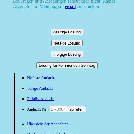
Bei Fragen und Anregungen scheut euch nicht, Rainer
Gigerich eure Meinung per
email
zu schicken!
gestrige Losung
heutige Losung
morgige Losung
Losung für kommenden Sonntag
Nächste Andacht
Vorige Andacht
Zufalls-Andacht
Andacht Nr.:
aufrufen
Übersicht der Andachten