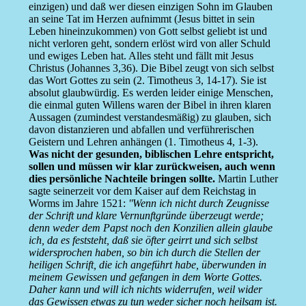
einzigen) und daß wer diesen einzigen Sohn im Glauben
an seine Tat im Herzen aufnimmt (Jesus bittet in sein
Leben hineinzukommen) von Gott selbst geliebt ist und
nicht verloren geht, sondern erlöst wird von aller Schuld
und ewiges Leben hat. Alles steht und fällt mit Jesus
Christus (Johannes 3,36). Die Bibel zeugt von sich selbst
das Wort Gottes zu sein (2. Timotheus 3, 14-17). Sie ist
absolut glaubwürdig. Es werden leider einige Menschen,
die einmal guten Willens waren der Bibel in ihren klaren
Aussagen (zumindest verstandesmäßig) zu glauben, sich
davon distanzieren und abfallen und verführerischen
Geistern und Lehren anhängen (1. Timotheus 4, 1-3).
Was nicht der gesunden, biblischen Lehre entspricht,
sollen und müssen wir klar zurückweisen, auch wenn
dies persönliche Nachteile bringen sollte.
Martin Luther
sagte seinerzeit vor dem Kaiser auf dem Reichstag in
Worms im Jahre 1521:
''Wenn ich nicht durch Zeugnisse
der Schrift und klare Vernunftgründe überzeugt werde;
denn weder dem Papst noch den Konzilien allein glaube
ich, da es feststeht, daß sie öfter geirrt und sich selbst
widersprochen haben, so bin ich durch die Stellen der
heiligen Schrift, die ich angeführt habe, überwunden in
meinem Gewissen und gefangen in dem Worte Gottes.
Daher kann und will ich nichts widerrufen, weil wider
das Gewissen etwas zu tun weder sicher noch heilsam ist.