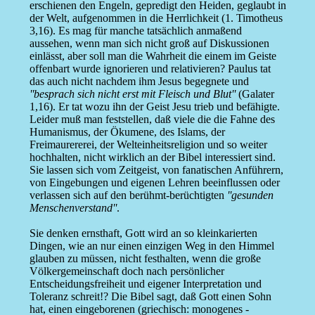
erschienen den Engeln, gepredigt den Heiden, geglaubt in
der Welt, aufgenommen in die Herrlichkeit (1. Timotheus
3,16). Es mag für manche tatsächlich anmaßend
aussehen, wenn man sich nicht groß auf Diskussionen
einlässt, aber soll man die Wahrheit die einem im Geiste
offenbart wurde ignorieren und relativieren? Paulus tat
das auch nicht nachdem ihm Jesus begegnete und
''besprach sich nicht erst mit Fleisch und Blut''
(Galater
1,16). Er tat wozu ihn der Geist Jesu trieb und befähigte.
Leider muß man feststellen, daß viele die die Fahne des
Humanismus, der Ökumene, des Islams, der
Freimaurererei, der Welteinheitsreligion und so weiter
hochhalten, nicht wirklich an der Bibel interessiert sind.
Sie lassen sich vom Zeitgeist, von fanatischen Anführern,
von Eingebungen und eigenen Lehren beeinflussen oder
verlassen sich auf den berühmt-berüchtigten
''gesunden
Menschenverstand''
.
Sie denken ernsthaft, Gott wird an so kleinkarierten
Dingen, wie an nur einen einzigen Weg in den Himmel
glauben zu müssen, nicht festhalten, wenn die große
Völkergemeinschaft doch nach persönlicher
Entscheidungsfreiheit und eigener Interpretation und
Toleranz schreit!? Die Bibel sagt, daß Gott einen Sohn
hat, einen eingeborenen (griechisch: monogenes -