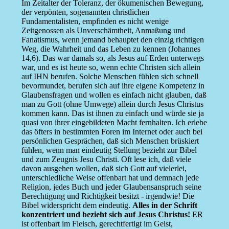
Im Zeitalter der Toleranz, der ökumenischen Bewegung,
der verpönten, sogenannten christlichen
Fundamentalisten, empfinden es nicht wenige
Zeitgenossen als Unverschämtheit, Anmaßung und
Fanatismus, wenn jemand behauptet den einzig richtigen
Weg, die Wahrheit und das Leben zu kennen (Johannes
14,6). Das war damals so, als Jesus auf Erden unterwegs
war, und es ist heute so, wenn echte Christen sich allein
auf IHN berufen. Solche Menschen fühlen sich schnell
bevormundet, berufen sich auf ihre eigene Kompetenz in
Glaubensfragen und wollen es einfach nicht glauben, daß
man zu Gott (ohne Umwege) allein durch Jesus Christus
kommen kann. Das ist ihnen zu einfach und würde sie ja
quasi von ihrer eingebildeten Macht fernhalten. Ich erlebe
das öfters in bestimmten Foren im Internet oder auch bei
persönlichen Gesprächen, daß sich Menschen brüskiert
fühlen, wenn man eindeutig Stellung bezieht zur Bibel
und zum Zeugnis Jesu Christi. Oft lese ich, daß viele
davon ausgehen wollen, daß sich Gott auf vielerlei,
unterschiedliche Weise offenbart hat und demnach jede
Religion, jedes Buch und jeder Glaubensanspruch seine
Berechtigung und Richtigkeit besitzt - irgendwie! Die
Bibel widerspricht dem eindeutig.
Alles in der Schrift
konzentriert und bezieht sich auf Jesus Christus!
ER
ist offenbart im Fleisch, gerechtfertigt im Geist,