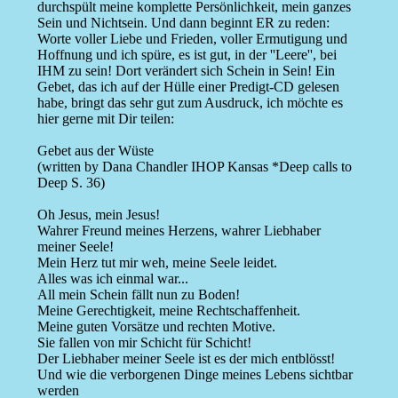
durchspült meine komplette Persönlichkeit, mein ganzes
Sein und Nichtsein. Und dann beginnt ER zu reden:
Worte voller Liebe und Frieden, voller Ermutigung und
Hoffnung und ich spüre, es ist gut, in der ''Leere'', bei
IHM zu sein! Dort verändert sich Schein in Sein! Ein
Gebet, das ich auf der Hülle einer Predigt-CD gelesen
habe, bringt das sehr gut zum Ausdruck, ich möchte es
hier gerne mit Dir teilen:
Gebet aus der Wüste
(written by Dana Chandler IHOP Kansas *Deep calls to
Deep S. 36)
Oh Jesus, mein Jesus!
Wahrer Freund meines Herzens, wahrer Liebhaber
meiner Seele!
Mein Herz tut mir weh, meine Seele leidet.
Alles was ich einmal war...
All mein Schein fällt nun zu Boden!
Meine Gerechtigkeit, meine Rechtschaffenheit.
Meine guten Vorsätze und rechten Motive.
Sie fallen von mir Schicht für Schicht!
Der Liebhaber meiner Seele ist es der mich entblösst!
Und wie die verborgenen Dinge meines Lebens sichtbar
werden