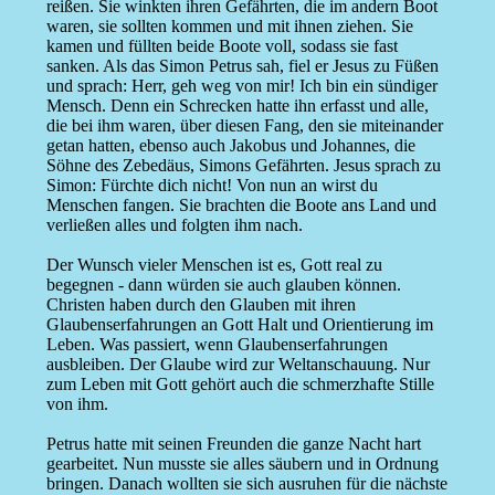
reißen. Sie winkten ihren Gefährten, die im andern Boot
waren, sie sollten kommen und mit ihnen ziehen. Sie
kamen und füllten beide Boote voll, sodass sie fast
sanken. Als das Simon Petrus sah, fiel er Jesus zu Füßen
und sprach: Herr, geh weg von mir! Ich bin ein sündiger
Mensch. Denn ein Schrecken hatte ihn erfasst und alle,
die bei ihm waren, über diesen Fang, den sie miteinander
getan hatten, ebenso auch Jakobus und Johannes, die
Söhne des Zebedäus, Simons Gefährten. Jesus sprach zu
Simon: Fürchte dich nicht! Von nun an wirst du
Menschen fangen. Sie brachten die Boote ans Land und
verließen alles und folgten ihm nach.
Der Wunsch vieler Menschen ist es, Gott real zu
begegnen - dann würden sie auch glauben können.
Christen haben durch den Glauben mit ihren
Glaubenserfahrungen an Gott Halt und Orientierung im
Leben. Was passiert, wenn Glaubenserfahrungen
ausbleiben. Der Glaube wird zur Weltanschauung. Nur
zum Leben mit Gott gehört auch die schmerzhafte Stille
von ihm.
Petrus hatte mit seinen Freunden die ganze Nacht hart
gearbeitet. Nun musste sie alles säubern und in Ordnung
bringen. Danach wollten sie sich ausruhen für die nächste