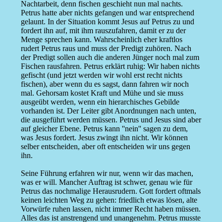
Nachtarbeit, denn fischen geschieht nun mal nachts.
Petrus hatte aber nichts gefangen und war entsprechend
gelaunt. In der Situation kommt Jesus auf Petrus zu und
fordert ihn auf, mit ihm rauszufahren, damit er zu der
Menge sprechen kann. Wahrscheinlich eher kraftlos
rudert Petrus raus und muss der Predigt zuhören. Nach
der Predigt sollen auch die anderen Jünger noch mal zum
Fischen rausfahren. Petrus erklärt ruhig: Wir haben nichts
gefischt (und jetzt werden wir wohl erst recht nichts
fischen), aber wenn du es sagst, dann fahren wir noch
mal. Gehorsam kostet Kraft und Mühe und sie muss
ausgeübt werden, wenn ein hierarchisches Gebilde
vorhanden ist. Der Leiter gibt Anordnungen nach unten,
die ausgeführt werden müssen. Petrus und Jesus sind aber
auf gleicher Ebene. Petrus kann ''nein'' sagen zu dem,
was Jesus fordert. Jesus zwingt ihn nicht. Wir können
selber entscheiden, aber oft entscheiden wir uns gegen
ihn.
Seine Führung erfahren wir nur, wenn wir das machen,
was er will. Mancher Auftrag ist schwer, genau wie für
Petrus das nochmalige Herausrudern. Gott fordert oftmals
keinen leichten Weg zu gehen: friedlich etwas lösen, alte
Vorwürfe ruhen lassen, nicht immer Recht haben müssen.
Alles das ist anstrengend und unangenehm. Petrus musste