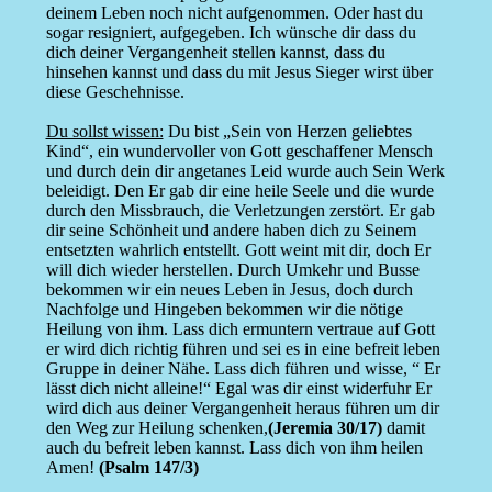
deinem Leben noch nicht aufgenommen. Oder hast du
sogar resigniert, aufgegeben. Ich wünsche dir dass du
dich deiner Vergangenheit stellen kannst, dass du
hinsehen kannst und dass du mit Jesus Sieger wirst über
diese Geschehnisse.
Du sollst wissen:
Du bist „Sein von Herzen geliebtes
Kind“, ein wundervoller von Gott geschaffener Mensch
und durch dein dir angetanes Leid wurde auch Sein Werk
beleidigt. Den Er gab dir eine heile Seele und die wurde
durch den Missbrauch, die Verletzungen zerstört. Er gab
dir seine Schönheit und andere haben dich zu Seinem
entsetzten wahrlich entstellt. Gott weint mit dir, doch Er
will dich wieder herstellen. Durch Umkehr und Busse
bekommen wir ein neues Leben in Jesus, doch durch
Nachfolge und Hingeben bekommen wir die nötige
Heilung von ihm. Lass dich ermuntern vertraue auf Gott
er wird dich richtig führen und sei es in eine befreit leben
Gruppe in deiner Nähe. Lass dich führen und wisse, “ Er
lässt dich nicht alleine!“ Egal was dir einst widerfuhr Er
wird dich aus deiner Vergangenheit heraus führen um dir
den Weg zur Heilung schenken,
(Jeremia 30/17)
damit
auch du befreit leben kannst. Lass dich von ihm heilen
Amen!
(Psalm 147/3)