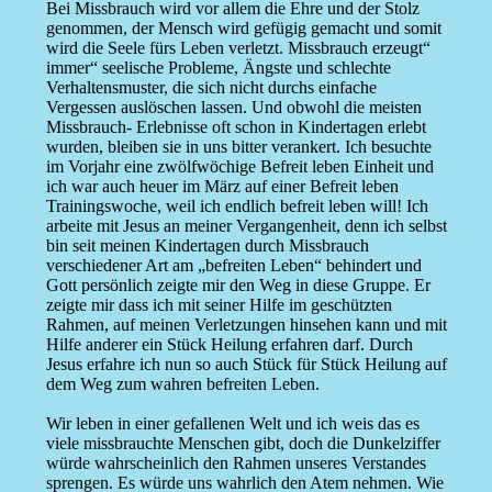
Bei Missbrauch wird vor allem die Ehre und der Stolz
genommen, der Mensch wird gefügig gemacht und somit
wird die Seele fürs Leben verletzt. Missbrauch erzeugt“
immer“ seelische Probleme, Ängste und schlechte
Verhaltensmuster, die sich nicht durchs einfache
Vergessen auslöschen lassen. Und obwohl die meisten
Missbrauch- Erlebnisse oft schon in Kindertagen erlebt
wurden, bleiben sie in uns bitter verankert. Ich besuchte
im Vorjahr eine zwölfwöchige Befreit leben Einheit und
ich war auch heuer im März auf einer Befreit leben
Trainingswoche, weil ich endlich befreit leben will! Ich
arbeite mit Jesus an meiner Vergangenheit, denn ich selbst
bin seit meinen Kindertagen durch Missbrauch
verschiedener Art am „befreiten Leben“ behindert und
Gott persönlich zeigte mir den Weg in diese Gruppe. Er
zeigte mir dass ich mit seiner Hilfe im geschützten
Rahmen, auf meinen Verletzungen hinsehen kann und mit
Hilfe anderer ein Stück Heilung erfahren darf. Durch
Jesus erfahre ich nun so auch Stück für Stück Heilung auf
dem Weg zum wahren befreiten Leben.
Wir leben in einer gefallenen Welt und ich weis das es
viele missbrauchte Menschen gibt, doch die Dunkelziffer
würde wahrscheinlich den Rahmen unseres Verstandes
sprengen. Es würde uns wahrlich den Atem nehmen. Wie