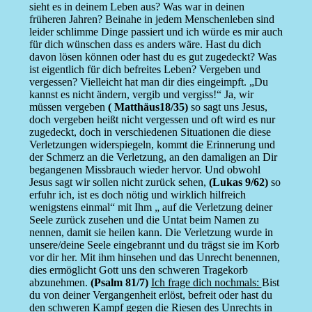
sieht es in deinem Leben aus? Was war in deinen
früheren Jahren? Beinahe in jedem Menschenleben sind
leider schlimme Dinge passiert und ich würde es mir auch
für dich wünschen dass es anders wäre. Hast du dich
davon lösen können oder hast du es gut zugedeckt? Was
ist eigentlich für dich befreites Leben? Vergeben und
vergessen? Vielleicht hat man dir dies eingeimpft. „Du
kannst es nicht ändern, vergib und vergiss!“ Ja, wir
müssen vergeben
( Matthäus18/35)
so sagt uns Jesus,
doch vergeben heißt nicht vergessen und oft wird es nur
zugedeckt, doch in verschiedenen Situationen die diese
Verletzungen widerspiegeln, kommt die Erinnerung und
der Schmerz an die Verletzung, an den damaligen an Dir
begangenen Missbrauch wieder hervor. Und obwohl
Jesus sagt wir sollen nicht zurück sehen,
(Lukas 9/62)
so
erfuhr ich, ist es doch nötig und wirklich hilfreich
wenigstens einmal“ mit Ihm „ auf die Verletzung deiner
Seele zurück zusehen und die Untat beim Namen zu
nennen, damit sie heilen kann. Die Verletzung wurde in
unsere/deine Seele eingebrannt und du trägst sie im Korb
vor dir her. Mit ihm hinsehen und das Unrecht benennen,
dies ermöglicht Gott uns den schweren Tragekorb
abzunehmen.
(Psalm 81/7)
Ich frage dich nochmals:
Bist
du von deiner Vergangenheit erlöst, befreit oder hast du
den schweren Kampf gegen die Riesen des Unrechts in