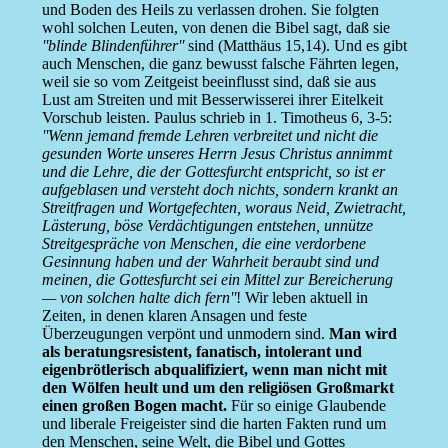
und Boden des Heils zu verlassen drohen. Sie folgten
wohl solchen Leuten, von denen die Bibel sagt, daß sie
''blinde Blindenführer''
sind (Matthäus 15,14). Und es gibt
auch Menschen, die ganz bewusst falsche Fährten legen,
weil sie so vom Zeitgeist beeinflusst sind, daß sie aus
Lust am Streiten und mit Besserwisserei ihrer Eitelkeit
Vorschub leisten. Paulus schrieb in 1. Timotheus 6, 3-5:
''Wenn jemand fremde Lehren verbreitet und nicht die
gesunden Worte unseres Herrn Jesus Christus annimmt
und die Lehre, die der Gottesfurcht entspricht, so ist er
aufgeblasen und versteht doch nichts, sondern krankt an
Streitfragen und Wortgefechten, woraus Neid, Zwietracht,
Lästerung, böse Verdächtigungen entstehen, unnütze
Streitgespräche von Menschen, die eine verdorbene
Gesinnung haben und der Wahrheit beraubt sind und
meinen, die Gottesfurcht sei ein Mittel zur Bereicherung
— von solchen halte dich fern''
! Wir leben aktuell in
Zeiten, in denen klaren Ansagen und feste
Überzeugungen verpönt und unmodern sind.
Man wird
als beratungsresistent, fanatisch, intolerant und
eigenbrötlerisch abqualifiziert, wenn man nicht mit
den Wölfen heult und um den religiösen Großmarkt
einen großen Bogen macht.
Für so einige Glaubende
und liberale Freigeister sind die harten Fakten rund um
den Menschen, seine Welt, die Bibel und Gottes