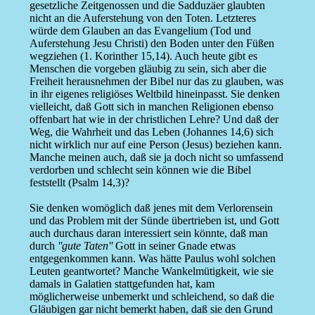
gesetzliche Zeitgenossen und die Sadduzäer glaubten
nicht an die Auferstehung von den Toten. Letzteres
würde dem Glauben an das Evangelium (Tod und
Auferstehung Jesu Christi) den Boden unter den Füßen
wegziehen (1. Korinther 15,14). Auch heute gibt es
Menschen die vorgeben gläubig zu sein, sich aber die
Freiheit herausnehmen der Bibel nur das zu glauben, was
in ihr eigenes religiöses Weltbild hineinpasst. Sie denken
vielleicht, daß Gott sich in manchen Religionen ebenso
offenbart hat wie in der christlichen Lehre? Und daß der
Weg, die Wahrheit und das Leben (Johannes 14,6) sich
nicht wirklich nur auf eine Person (Jesus) beziehen kann.
Manche meinen auch, daß sie ja doch nicht so umfassend
verdorben und schlecht sein können wie die Bibel
feststellt (Psalm 14,3)?
Sie denken womöglich daß jenes mit dem Verlorensein
und das Problem mit der Sünde übertrieben ist, und Gott
auch durchaus daran interessiert sein könnte, daß man
durch
''gute Taten''
Gott in seiner Gnade etwas
entgegenkommen kann. Was hätte Paulus wohl solchen
Leuten geantwortet? Manche Wankelmütigkeit, wie sie
damals in Galatien stattgefunden hat, kam
möglicherweise unbemerkt und schleichend, so daß die
Gläubigen gar nicht bemerkt haben, daß sie den Grund