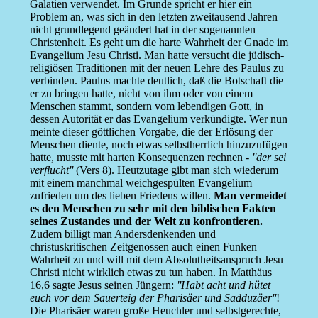
Galatien verwendet. Im Grunde spricht er hier ein
Problem an, was sich in den letzten zweitausend Jahren
nicht grundlegend geändert hat in der sogenannten
Christenheit. Es geht um die harte Wahrheit der Gnade im
Evangelium Jesu Christi. Man hatte versucht die jüdisch-
religiösen Traditionen mit der neuen Lehre des Paulus zu
verbinden. Paulus machte deutlich, daß die Botschaft die
er zu bringen hatte, nicht von ihm oder von einem
Menschen stammt, sondern vom lebendigen Gott, in
dessen Autorität er das Evangelium verkündigte. Wer nun
meinte dieser göttlichen Vorgabe, die der Erlösung der
Menschen diente, noch etwas selbstherrlich hinzuzufügen
hatte, musste mit harten Konsequenzen rechnen -
''der sei
verflucht''
(Vers 8). Heutzutage gibt man sich wiederum
mit einem manchmal weichgespülten Evangelium
zufrieden um des lieben Friedens willen.
Man vermeidet
es den Menschen zu sehr mit den biblischen Fakten
seines Zustandes und der Welt zu konfrontieren.
Zudem billigt man Andersdenkenden und
christuskritischen Zeitgenossen auch einen Funken
Wahrheit zu und will mit dem Absolutheitsanspruch Jesu
Christi nicht wirklich etwas zu tun haben. In Matthäus
16,6 sagte Jesus seinen Jüngern:
''Habt acht und hütet
euch vor dem Sauerteig der Pharisäer und Sadduzäer''
!
Die Pharisäer waren große Heuchler und selbstgerechte,