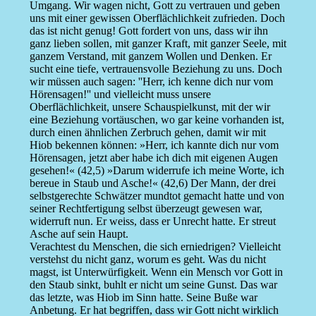
Umgang. Wir wagen nicht, Gott zu vertrauen und geben
uns mit einer gewissen Oberflächlichkeit zufrieden. Doch
das ist nicht genug! Gott fordert von uns, dass wir ihn
ganz lieben sollen, mit ganzer Kraft, mit ganzer Seele, mit
ganzem Verstand, mit ganzem Wollen und Denken. Er
sucht eine tiefe, vertrauensvolle Beziehung zu uns. Doch
wir müssen auch sagen: ''Herr, ich kenne dich nur vom
Hörensagen!'' und vielleicht muss unsere
Oberflächlichkeit, unsere Schauspielkunst, mit der wir
eine Beziehung vortäuschen, wo gar keine vorhanden ist,
durch einen ähnlichen Zerbruch gehen, damit wir mit
Hiob bekennen können: »Herr, ich kannte dich nur vom
Hörensagen, jetzt aber habe ich dich mit eigenen Augen
gesehen!« (42,5) »Darum widerrufe ich meine Worte, ich
bereue in Staub und Asche!« (42,6) Der Mann, der drei
selbstgerechte Schwätzer mundtot gemacht hatte und von
seiner Rechtfertigung selbst überzeugt gewesen war,
widerruft nun. Er weiss, dass er Unrecht hatte. Er streut
Asche auf sein Haupt.
Verachtest du Menschen, die sich erniedrigen? Vielleicht
verstehst du nicht ganz, worum es geht. Was du nicht
magst, ist Unterwürfigkeit. Wenn ein Mensch vor Gott in
den Staub sinkt, buhlt er nicht um seine Gunst. Das war
das letzte, was Hiob im Sinn hatte. Seine Buße war
Anbetung. Er hat begriffen, dass wir Gott nicht wirklich