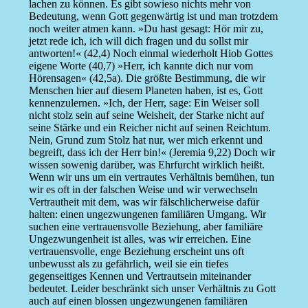
lachen zu können. Es gibt sowieso nichts mehr von
Bedeutung, wenn Gott gegenwärtig ist und man trotzdem
noch weiter atmen kann. »Du hast gesagt: Hör mir zu,
jetzt rede ich, ich will dich fragen und du sollst mir
antworten!« (42,4) Noch einmal wiederholt Hiob Gottes
eigene Worte (40,7) »Herr, ich kannte dich nur vom
Hörensagen« (42,5a). Die größte Bestimmung, die wir
Menschen hier auf diesem Planeten haben, ist es, Gott
kennenzulernen. »Ich, der Herr, sage: Ein Weiser soll
nicht stolz sein auf seine Weisheit, der Starke nicht auf
seine Stärke und ein Reicher nicht auf seinen Reichtum.
Nein, Grund zum Stolz hat nur, wer mich erkennt und
begreift, dass ich der Herr bin!« (Jeremia 9,22) Doch wir
wissen sowenig darüber, was Ehrfurcht wirklich heißt.
Wenn wir uns um ein vertrautes Verhältnis bemühen, tun
wir es oft in der falschen Weise und wir verwechseln
Vertrautheit mit dem, was wir fälschlicherweise dafür
halten: einen ungezwungenen familiären Umgang. Wir
suchen eine vertrauensvolle Beziehung, aber familiäre
Ungezwungenheit ist alles, was wir erreichen. Eine
vertrauensvolle, enge Beziehung erscheint uns oft
unbewusst als zu gefährlich, weil sie ein tiefes
gegenseitiges Kennen und Vertrautsein miteinander
bedeutet. Leider beschränkt sich unser Verhältnis zu Gott
auch auf einen blossen ungezwungenen familiären