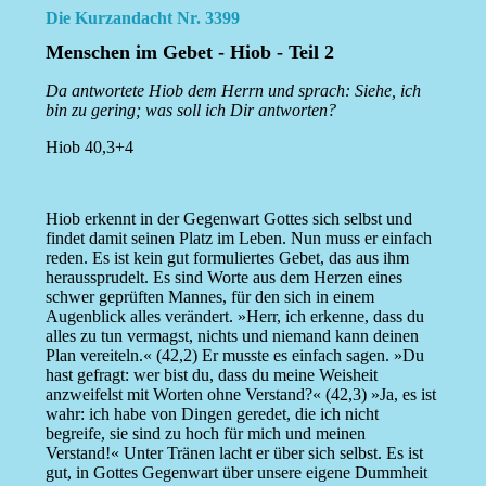
Die Kurzandacht Nr. 3399
Menschen im Gebet - Hiob - Teil 2
Da antwortete Hiob dem Herrn und sprach: Siehe, ich
bin zu gering; was soll ich Dir antworten?
Hiob 40,3+4
Hiob erkennt in der Gegenwart Gottes sich selbst und
findet damit seinen Platz im Leben. Nun muss er einfach
reden. Es ist kein gut formuliertes Gebet, das aus ihm
heraussprudelt. Es sind Worte aus dem Herzen eines
schwer geprüften Mannes, für den sich in einem
Augenblick alles verändert. »Herr, ich erkenne, dass du
alles zu tun vermagst, nichts und niemand kann deinen
Plan vereiteln.« (42,2) Er musste es einfach sagen. »Du
hast gefragt: wer bist du, dass du meine Weisheit
anzweifelst mit Worten ohne Verstand?« (42,3) »Ja, es ist
wahr: ich habe von Dingen geredet, die ich nicht
begreife, sie sind zu hoch für mich und meinen
Verstand!« Unter Tränen lacht er über sich selbst. Es ist
gut, in Gottes Gegenwart über unsere eigene Dummheit