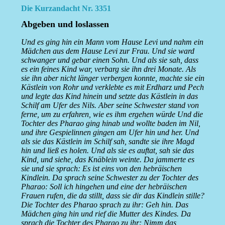
Die Kurzandacht Nr. 3351
Abgeben und loslassen
Und es ging hin ein Mann vom Hause Levi und nahm ein
Mädchen aus dem Hause Levi zur Frau. Und sie ward
schwanger und gebar einen Sohn. Und als sie sah, dass
es ein feines Kind war, verbarg sie ihn drei Monate. Als
sie ihn aber nicht länger verbergen konnte, machte sie ein
Kästlein von Rohr und verklebte es mit Erdharz und Pech
und legte das Kind hinein und setzte das Kästlein in das
Schilf am Ufer des Nils. Aber seine Schwester stand von
ferne, um zu erfahren, wie es ihm ergehen würde Und die
Tochter des Pharao ging hinab und wollte baden im Nil,
und ihre Gespielinnen gingen am Ufer hin und her. Und
als sie das Kästlein im Schilf sah, sandte sie ihre Magd
hin und ließ es holen. Und als sie es auftat, sah sie das
Kind, und siehe, das Knäblein weinte. Da jammerte es
sie und sie sprach: Es ist eins von den hebräischen
Kindlein. Da sprach seine Schwester zu der Tochter des
Pharao: Soll ich hingehen und eine der hebräischen
Frauen rufen, die da stillt, dass sie dir das Kindlein stille?
Die Tochter des Pharao sprach zu ihr: Geh hin. Das
Mädchen ging hin und rief die Mutter des Kindes. Da
sprach die Tochter des Pharao zu ihr: Nimm das