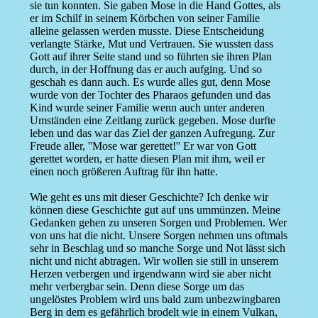
sie tun konnten. Sie gaben Mose in die Hand Gottes, als
er im Schilf in seinem Körbchen von seiner Familie
alleine gelassen werden musste. Diese Entscheidung
verlangte Stärke, Mut und Vertrauen. Sie wussten dass
Gott auf ihrer Seite stand und so führten sie ihren Plan
durch, in der Hoffnung das er auch aufging. Und so
geschah es dann auch. Es wurde alles gut, denn Mose
wurde von der Tochter des Pharaos gefunden und das
Kind wurde seiner Familie wenn auch unter anderen
Umständen eine Zeitlang zurück gegeben. Mose durfte
leben und das war das Ziel der ganzen Aufregung. Zur
Freude aller, ''Mose war gerettet!'' Er war von Gott
gerettet worden, er hatte diesen Plan mit ihm, weil er
einen noch größeren Auftrag für ihn hatte.
Wie geht es uns mit dieser Geschichte? Ich denke wir
können diese Geschichte gut auf uns ummünzen. Meine
Gedanken gehen zu unseren Sorgen und Problemen. Wer
von uns hat die nicht. Unsere Sorgen nehmen uns oftmals
sehr in Beschlag und so manche Sorge und Not lässt sich
nicht und nicht abtragen. Wir wollen sie still in unserem
Herzen verbergen und irgendwann wird sie aber nicht
mehr verbergbar sein. Denn diese Sorge um das
ungelöstes Problem wird uns bald zum unbezwingbaren
Berg in dem es gefährlich brodelt wie in einem Vulkan,