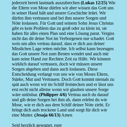
jederzeit bereit lautstark auszubrechen
(Lukas 12/25)
Wie
die Eltern von Mose dürfen wir aber wissen das Gott uns
in seiner Hand hält und unsere Geschichte leitet. Wir
dürfen ihm vertrauen und bei ihm unsere Sorgen und
Nöte loslassen. Für Gott und seinem Sohn Jesus Christus
gibt es kein Problem das zu groß oder zu klein ist, sie
haben für alles einen Plan und eine Lösung parat. Vergiss
nicht das dir deine Not im Verborgenen nur schadet. Gott
weis um alles vertrau darauf, dass er dich aus deiner
Misslichen Lage retten möchte. Ich selbst kann bezeugen
das Gott unsere Not zum Besten wendet und auch mir
kam seine Hand zur Rechten Zeit zu Hilfe. Wir können
wirklich darauf vertrauen, doch wir müssen unsere
Sorgen abgeben und dann auch loslassen. Diese
Entscheidung verlangt von uns wie von Moses Eltern,
Stärke, Mut und Vertrauen. Doch Gott kommt niemals zu
spät auch wenn wir im Schilf feststecken und er lässt uns
erst recht nicht alleine wenn wir glauben unsere Sorge
wäre unlösbar.
(Philipper 4/6)
Vertrau auch du darauf
und gib deine Sorgen bei ihm ab, dann erlebst du wie
Mose, wie er dich aus dem Schilf deiner Nöte zieht. Er
bringt dich aufs trockene Land und sorgt für dich wie
eine Mutter.
(Jesaja 66/13)
Amen
Seid herzlich gesegnet, eure