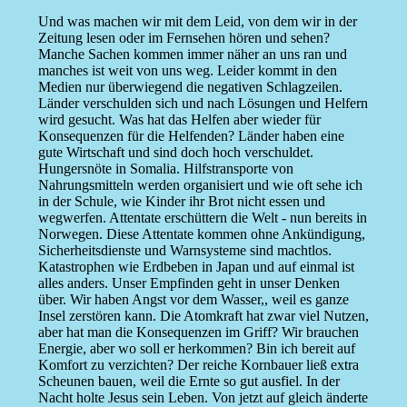
Und was machen wir mit dem Leid, von dem wir in der
Zeitung lesen oder im Fernsehen hören und sehen?
Manche Sachen kommen immer näher an uns ran und
manches ist weit von uns weg. Leider kommt in den
Medien nur überwiegend die negativen Schlagzeilen.
Länder verschulden sich und nach Lösungen und Helfern
wird gesucht. Was hat das Helfen aber wieder für
Konsequenzen für die Helfenden? Länder haben eine
gute Wirtschaft und sind doch hoch verschuldet.
Hungersnöte in Somalia. Hilfstransporte von
Nahrungsmitteln werden organisiert und wie oft sehe ich
in der Schule, wie Kinder ihr Brot nicht essen und
wegwerfen. Attentate erschüttern die Welt - nun bereits in
Norwegen. Diese Attentate kommen ohne Ankündigung,
Sicherheitsdienste und Warnsysteme sind machtlos.
Katastrophen wie Erdbeben in Japan und auf einmal ist
alles anders. Unser Empfinden geht in unser Denken
über. Wir haben Angst vor dem Wasser,, weil es ganze
Insel zerstören kann. Die Atomkraft hat zwar viel Nutzen,
aber hat man die Konsequenzen im Griff? Wir brauchen
Energie, aber wo soll er herkommen? Bin ich bereit auf
Komfort zu verzichten? Der reiche Kornbauer ließ extra
Scheunen bauen, weil die Ernte so gut ausfiel. In der
Nacht holte Jesus sein Leben. Von jetzt auf gleich änderte