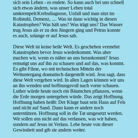
sich sein Leben - es endete. So kann auch bei uns schnell
sich etwas ändern, was unser Leben total
umkrempelt:Krebsdiagnose, Unfall und man sitzt im
Rollstuhl, Demenz, .... Was ist dann wichtig in diesen
Katastrophen? Was hält uns? Was trägt uns? Das Wasser
trug Jesus als er zu den Jüngern ging und Petrus konnte
es auch, solange er auf Jesus sah.
Diese Welt ist keine heile Welt. Es geschehen vermehrt
Katastrophen bevor Jesus wiederkommt. Was aber
machen wir, wenn es näher an uns herankommt? Jesus
ermutigt uns auf ihn zu schauen und auf das, was kommt.
Es gibt Filme, wo mit technischen Mitteln der
Weltuntergang dramatisch dargestellt wird. Jesu sagt, dass
diese Welt vergehen wird. In allen Lagen können wir uns
an ihn wenden und hoffnungsvoll nach vorne schauen.
Luther würde heute noch ein Bäumchen pflanzen, wenn
die Erde morgen untergehen würde. Das zeigt Hoffnung.
Hoffnung haben heißt: Der Kluge baut sein Haus auf Fels
und nicht auf Sand. Dann kann er andere noch
unterstützen. Hoffnung soll in die Tat umgesetzt werden.
Wir sollen uns nicht auf das verlassen, was wir haben,
sondern auf Jesus ist Verlass. Lebe heute von dieser
Gewissheit und gib sie andern weiter.