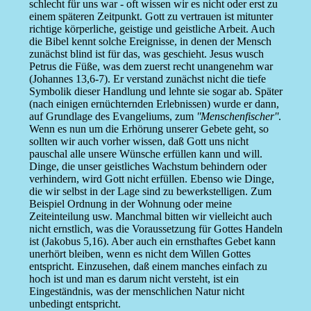
schlecht für uns war - oft wissen wir es nicht oder erst zu
einem späteren Zeitpunkt. Gott zu vertrauen ist mitunter
richtige körperliche, geistige und geistliche Arbeit. Auch
die Bibel kennt solche Ereignisse, in denen der Mensch
zunächst blind ist für das, was geschieht. Jesus wusch
Petrus die Füße, was dem zuerst recht unangenehm war
(Johannes 13,6-7). Er verstand zunächst nicht die tiefe
Symbolik dieser Handlung und lehnte sie sogar ab. Später
(nach einigen ernüchternden Erlebnissen) wurde er dann,
auf Grundlage des Evangeliums, zum
''Menschenfischer''
.
Wenn es nun um die Erhörung unserer Gebete geht, so
sollten wir auch vorher wissen, daß Gott uns nicht
pauschal alle unsere Wünsche erfüllen kann und will.
Dinge, die unser geistliches Wachstum behindern oder
verhindern, wird Gott nicht erfüllen. Ebenso wie Dinge,
die wir selbst in der Lage sind zu bewerkstelligen. Zum
Beispiel Ordnung in der Wohnung oder meine
Zeiteinteilung usw. Manchmal bitten wir vielleicht auch
nicht ernstlich, was die Voraussetzung für Gottes Handeln
ist (Jakobus 5,16). Aber auch ein ernsthaftes Gebet kann
unerhört bleiben, wenn es nicht dem Willen Gottes
entspricht. Einzusehen, daß einem manches einfach zu
hoch ist und man es darum nicht versteht, ist ein
Eingeständnis, was der menschlichen Natur nicht
unbedingt entspricht.