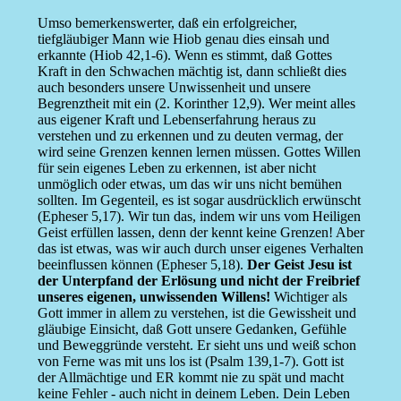
Umso bemerkenswerter, daß ein erfolgreicher,
tiefgläubiger Mann wie Hiob genau dies einsah und
erkannte (Hiob 42,1-6). Wenn es stimmt, daß Gottes
Kraft in den Schwachen mächtig ist, dann schließt dies
auch besonders unsere Unwissenheit und unsere
Begrenztheit mit ein (2. Korinther 12,9). Wer meint alles
aus eigener Kraft und Lebenserfahrung heraus zu
verstehen und zu erkennen und zu deuten vermag, der
wird seine Grenzen kennen lernen müssen. Gottes Willen
für sein eigenes Leben zu erkennen, ist aber nicht
unmöglich oder etwas, um das wir uns nicht bemühen
sollten. Im Gegenteil, es ist sogar ausdrücklich erwünscht
(Epheser 5,17). Wir tun das, indem wir uns vom Heiligen
Geist erfüllen lassen, denn der kennt keine Grenzen! Aber
das ist etwas, was wir auch durch unser eigenes Verhalten
beeinflussen können (Epheser 5,18).
Der Geist Jesu ist
der Unterpfand der Erlösung und nicht der Freibrief
unseres eigenen, unwissenden Willens!
Wichtiger als
Gott immer in allem zu verstehen, ist die Gewissheit und
gläubige Einsicht, daß Gott unsere Gedanken, Gefühle
und Beweggründe versteht. Er sieht uns und weiß schon
von Ferne was mit uns los ist (Psalm 139,1-7). Gott ist
der Allmächtige und ER kommt nie zu spät und macht
keine Fehler - auch nicht in deinem Leben. Dein Leben