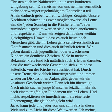
Christen auch im Nahbereich, in unserer konkreten
Umgebung sein. Die meisten von uns nehmen vermutlich
mehr oder weniger regelmäßig am Gottesdienst teil.
Allein dadurch geben wir ein wichtiges Zeugnis. Unsere
Nachbarn schätzen uns zwar möglicherweise als Leute
ein, die ''jeden Sonntag in die Kirche rennen'', aber
zumindest insgeheim werden sie dies doch anerkennen
und respektieren. Denn wir zeigen damit einer weithin
gleichgültigen Umwelt, dass es auch heute noch
Menschen gibt, die ihr Leben ganz selbstverständlich an
Gott festmachen und dies auch öffentlich feiern. Wir
geben damit auch jugendlichen oder erwachsenen
Kindern ein deutliches Zeichen. Viele in meinem
Bekanntenkreis (und ich natürlich auch!), leiden darunter,
dass die nachwachsende Generation sich zumindest
äußerlich, von der Kirche verabschiedet hat. Durch
unsere Treue, die vielfach hinterfragt wird und immer
wieder zu Diskussionen Anlass gibt, geben wir ein
kostbares Geschenk weiter. Denn ich bin überzeugt:
Nach nichts suchen junge Menschen letztlich mehr als
nach einem tragfähigen Fundament für ihr Leben. Und
nichts respektieren sie innerlich mehr als eine feste
Überzeugung, die glaubhaft gelebt wird.
Ja, so kann jede und jeder von uns zum Salz in dieser
Welt und zum Licht für diese Welt werden. Ich meine,