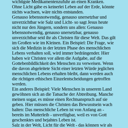
wichtigste Medikamentenzufuhr an einen Kranken.
Ohne Licht gäbe es keinerlei Leben auf der Erde, könnte
nichts wachsen, wäre nichts entstanden.
Genauso lebensnotwendig, genauso unersetzbar und
unverzichtbar wie Salz und Licht- so sagt Jesus heute
nicht nur den Jüngern, sondern uns allen: Genauso
lebensnotwendig, genauso unersetzbar, genauso
unverzichtbar seid ihr als Christen für diese Welt. Das gilt
im Großen wie im Kleinen. Ein Beispiel: Die Frage, wie
sich die Medizin in der letzten Phase des menschlichen
Lebens verhalten soll, wird immer bedrängender. Hier
haben wir Christen vor allem die Aufgabe, auf die
Gottebenbildlichkeit des Menschen zu verweisen. Wenn
die davon abgeleitete Sicht einer letzten Würde jeglichen
menschlichen Lebens erhalten bleibt, dann werden auch
die richtigen ethischen Einzelentscheidungen getroffen
werden.
Ein anderes Beispiel: Viele Menschen in unserem Land
gewöhnen sich an die Tatsache der Abtreibung. Manche
meinen sogar, es müsse einen Rechtsanspruch auf sie
geben. Hier müssen die Christen das Bewusstsein wach
halten: Das menschliche Leben ist von Anfang an -
bereits im Mutterleib - unverfügbar, weil es von Gott
geschenktes und bejahtes Leben ist.
Salz in der Welt, Licht für die Welt - das können wir als