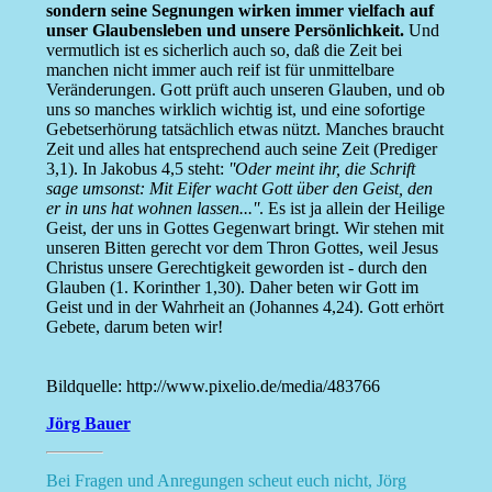
sondern seine Segnungen wirken immer vielfach auf
unser Glaubensleben und unsere Persönlichkeit.
Und
vermutlich ist es sicherlich auch so, daß die Zeit bei
manchen nicht immer auch reif ist für unmittelbare
Veränderungen. Gott prüft auch unseren Glauben, und ob
uns so manches wirklich wichtig ist, und eine sofortige
Gebetserhörung tatsächlich etwas nützt. Manches braucht
Zeit und alles hat entsprechend auch seine Zeit (Prediger
3,1). In Jakobus 4,5 steht:
''Oder meint ihr, die Schrift
sage umsonst: Mit Eifer wacht Gott über den Geist, den
er in uns hat wohnen lassen...''
. Es ist ja allein der Heilige
Geist, der uns in Gottes Gegenwart bringt. Wir stehen mit
unseren Bitten gerecht vor dem Thron Gottes, weil Jesus
Christus unsere Gerechtigkeit geworden ist - durch den
Glauben (1. Korinther 1,30). Daher beten wir Gott im
Geist und in der Wahrheit an (Johannes 4,24). Gott erhört
Gebete, darum beten wir!
Bildquelle: http://www.pixelio.de/media/483766
Jörg Bauer
Bei Fragen und Anregungen scheut euch nicht, Jörg