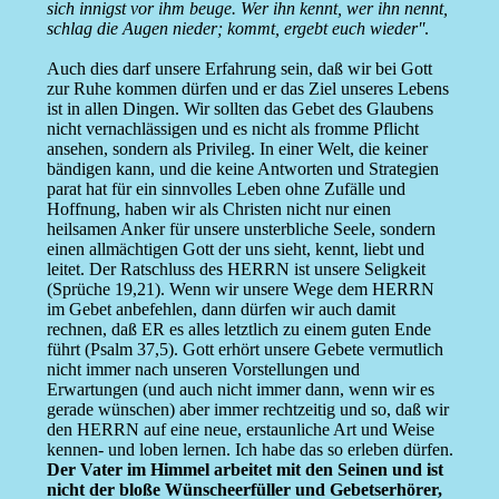
sich innigst vor ihm beuge. Wer ihn kennt, wer ihn nennt,
schlag die Augen nieder; kommt, ergebt euch wieder''
.
Auch dies darf unsere Erfahrung sein, daß wir bei Gott
zur Ruhe kommen dürfen und er das Ziel unseres Lebens
ist in allen Dingen. Wir sollten das Gebet des Glaubens
nicht vernachlässigen und es nicht als fromme Pflicht
ansehen, sondern als Privileg. In einer Welt, die keiner
bändigen kann, und die keine Antworten und Strategien
parat hat für ein sinnvolles Leben ohne Zufälle und
Hoffnung, haben wir als Christen nicht nur einen
heilsamen Anker für unsere unsterbliche Seele, sondern
einen allmächtigen Gott der uns sieht, kennt, liebt und
leitet. Der Ratschluss des HERRN ist unsere Seligkeit
(Sprüche 19,21). Wenn wir unsere Wege dem HERRN
im Gebet anbefehlen, dann dürfen wir auch damit
rechnen, daß ER es alles letztlich zu einem guten Ende
führt (Psalm 37,5). Gott erhört unsere Gebete vermutlich
nicht immer nach unseren Vorstellungen und
Erwartungen (und auch nicht immer dann, wenn wir es
gerade wünschen) aber immer rechtzeitig und so, daß wir
den HERRN auf eine neue, erstaunliche Art und Weise
kennen- und loben lernen. Ich habe das so erleben dürfen.
Der Vater im Himmel arbeitet mit den Seinen und ist
nicht der bloße Wünscheerfüller und Gebetserhörer,