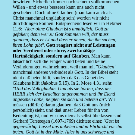
bewirken. Sicherlich immer nach seinem vollkommenen
Willen - und etwas besseres kann uns auch nicht
geschehen. Doch ohne Glauben (man kann auch als
Christ manchmal ungläubig sein) werden wir nicht
durchdringen können. Entsprechend lesen wir in Hebräer
11,6:
''Aber ohne Glauben ist's unmöglich, Gott zu
gefallen; denn wer zu Gott kommen will, der muss
glauben, dass er ist und dass er denen, die ihn suchen,
ihren Lohn gibt''
.
Gott reagiert nicht auf Leistungen
oder Verdienst oder sture, zweckmäßige
Hartnäckigkeit, sondern auf Glauben.
Man kann
tatsächlich sich die Finger wund beten und keine
Veränderungen wahrnehmen, weil man mit
''Glauben''
manchmal anderes verbindet als Gott. In der Bibel steht
nicht daß beten hilft, sondern daß das Gebet des
Glaubens hilft (Jakobus 5,15). In 2. Mose 4,31 steht:
''Und das Volk glaubte. Und als sie hörten, dass der
HERR sich der Israeliten angenommen und ihr Elend
angesehen habe, neigten sie sich und beteten an''
. Wir
müssen (dürfen) daran glauben, daß Gott uns (mich
persönlich) sieht, und daß unser Leben für ihn von
Bedeutung ist, und wir uns niemals selbst überlassen sind.
Gerhard Tersteegen (1697-1769) dichtete einst:
''Gott ist
gegenwärtig. Lasset uns anbeten und in Ehrfurcht vor ihn
treten. Gott ist in der Mitte. Alles in uns schweige und