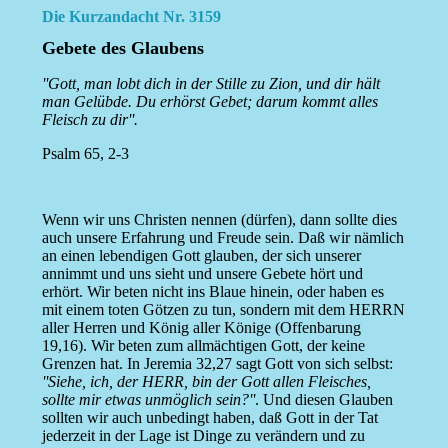
Die Kurzandacht Nr. 3159
Gebete des Glaubens
''Gott, man lobt dich in der Stille zu Zion, und dir hält
man Gelübde. Du erhörst Gebet; darum kommt alles
Fleisch zu dir''.
Psalm 65, 2-3
Wenn wir uns Christen nennen (dürfen), dann sollte dies
auch unsere Erfahrung und Freude sein. Daß wir nämlich
an einen lebendigen Gott glauben, der sich unserer
annimmt und uns sieht und unsere Gebete hört und
erhört. Wir beten nicht ins Blaue hinein, oder haben es
mit einem toten Götzen zu tun, sondern mit dem HERRN
aller Herren und König aller Könige (Offenbarung
19,16). Wir beten zum allmächtigen Gott, der keine
Grenzen hat. In Jeremia 32,27 sagt Gott von sich selbst:
''Siehe, ich, der HERR, bin der Gott allen Fleisches,
sollte mir etwas unmöglich sein?''
. Und diesen Glauben
sollten wir auch unbedingt haben, daß Gott in der Tat
jederzeit in der Lage ist Dinge zu verändern und zu