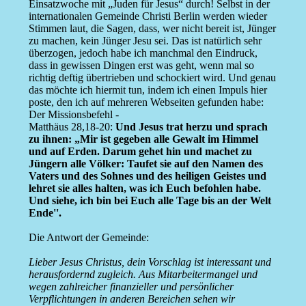
Einsatzwoche mit „Juden für Jesus“ durch! Selbst in der
internationalen Gemeinde Christi Berlin werden wieder
Stimmen laut, die Sagen, dass, wer nicht bereit ist, Jünger
zu machen, kein Jünger Jesu sei. Das ist natürlich sehr
überzogen, jedoch habe ich manchmal den Eindruck,
dass in gewissen Dingen erst was geht, wenn mal so
richtig deftig übertrieben und schockiert wird. Und genau
das möchte ich hiermit tun, indem ich einen Impuls hier
poste, den ich auf mehreren Webseiten gefunden habe:
Der Missionsbefehl -
Matthäus 28,18-20:
Und Jesus trat herzu und sprach
zu ihnen: „Mir ist gegeben alle Gewalt im Himmel
und auf Erden. Darum gehet hin und machet zu
Jüngern alle Völker: Taufet sie auf den Namen des
Vaters und des Sohnes und des heiligen Geistes und
lehret sie alles halten, was ich Euch befohlen habe.
Und siehe, ich bin bei Euch alle Tage bis an der Welt
Ende''.
Die Antwort der Gemeinde:
Lieber Jesus Christus, dein Vorschlag ist interessant und
herausfordernd zugleich. Aus Mitarbeitermangel und
wegen zahlreicher finanzieller und persönlicher
Verpflichtungen in anderen Bereichen sehen wir