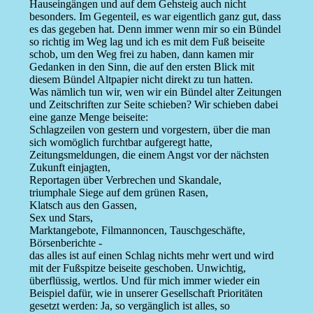
Hauseingängen und auf dem Gehsteig auch nicht
besonders. Im Gegenteil, es war eigentlich ganz gut, dass
es das gegeben hat. Denn immer wenn mir so ein Bündel
so richtig im Weg lag und ich es mit dem Fuß beiseite
schob, um den Weg frei zu haben, dann kamen mir
Gedanken in den Sinn, die auf den ersten Blick mit
diesem Bündel Altpapier nicht direkt zu tun hatten.
Was nämlich tun wir, wen wir ein Bündel alter Zeitungen
und Zeitschriften zur Seite schieben? Wir schieben dabei
eine ganze Menge beiseite:
Schlagzeilen von gestern und vorgestern, über die man
sich womöglich furchtbar aufgeregt hatte,
Zeitungsmeldungen, die einem Angst vor der nächsten
Zukunft einjagten,
Reportagen über Verbrechen und Skandale,
triumphale Siege auf dem grünen Rasen,
Klatsch aus den Gassen,
Sex und Stars,
Marktangebote, Filmannoncen, Tauschgeschäfte,
Börsenberichte -
das alles ist auf einen Schlag nichts mehr wert und wird
mit der Fußspitze beiseite geschoben. Unwichtig,
überflüssig, wertlos. Und für mich immer wieder ein
Beispiel dafür, wie in unserer Gesellschaft Prioritäten
gesetzt werden: Ja, so vergänglich ist alles, so