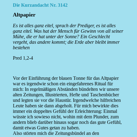
Die Kurzandacht Nr. 3142
Altpapier
Es ist alles ganz eitel, sprach der Prediger, es ist alles
ganz eitel. Was hat der Mensch für Gewinn von all seiner
Mühe, die er hat unter der Sonne? Ein Geschlecht
vergeht, das andere kommt; die Erde aber bleibt immer
bestehen
Pred 1,2-4
Vor der Einführung der blauen Tonne für das Altpapier
war es irgendwie schon ein eingefahrenes Ritual für
mich: In regelmäßigen Abständen bündelten wir unsere
alten Zeitungen, Illustrierten, Hefte und Taschenbücher
und legten sie vor die Haustür. Irgendwelche hilfreichen
Leute haben sie dann abgeholt. Für mich bewirkte dies
immer ein doppeltes Gefühl der Erleichterung: Einmal
wüsste ich sowieso nicht, wohin mit dem Plunder, zum
andern blieb darüber hinaus sogar noch das gute Gefühl,
damit etwas Gutes getan zu haben.
Also störten mich die Zeitungsbündel an den