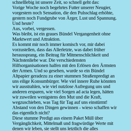
schnelllebig ist unsere Zeit, so schnell geht das:
Vorige Woche noch begehrtes Futter unserer Neugier,
vorgestern noch Sensation, die den Pulsschlag erhöhte,
gestern noch Fundgrube von Ärger, Lust und Spannung.
Und heute?
Aus, vorbei, vergessen.
Was bleibt, ist ein graues Bündel Vergangenheit ohne
Marktwert und Attraktion.
Es kommt mir noch immer komisch vor, mir dabei
vorzustellen, dass das Allerletzte, was dabei früher
heraussprang, ein Beitrag für Mitmenschlichkeit und
Nächstenliebe war. Die verschiedensten
Hilfsorganisationen halfen mit den Erlösen den Ärmsten
der Armen. Und so gesehen, wurde so ein Bündel
Altpapier geradezu zu einer stummen Straßenpredigt an
uns eilige Konsumbürger. Wie viel innere Ruhe könnten
wir ausstrahlen, wie viel nutzlose Aufregung uns und
anderen ersparen, wie viel Sorgen ad acta legen, hätten
wir zuweilen wenigstens den Mut und die Kraft,
wegzuschieben, was Tag für Tag auf uns einstürmt!
Abstand von den Dingen gewinnen - wieso schaffen wir
das eigentlich nicht?
Diese stumme Predigt aus einem Paket Müll über
Vergänglichkeit, Mittelmaß und fragwürdige Werte mit
denen wir leben, sie stellt uns letztlich die alles