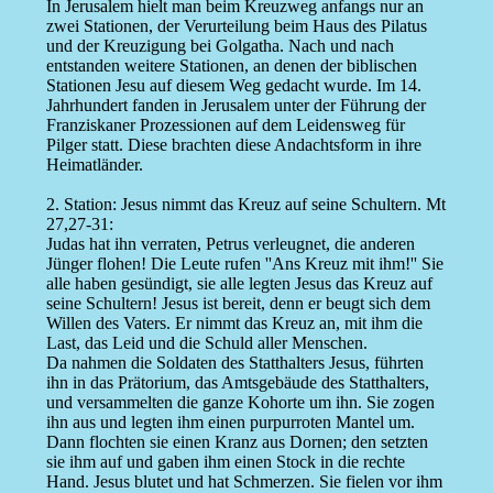
In Jerusalem hielt man beim Kreuzweg anfangs nur an
zwei Stationen, der Verurteilung beim Haus des Pilatus
und der Kreuzigung bei Golgatha. Nach und nach
entstanden weitere Stationen, an denen der biblischen
Stationen Jesu auf diesem Weg gedacht wurde. Im 14.
Jahrhundert fanden in Jerusalem unter der Führung der
Franziskaner Prozessionen auf dem Leidensweg für
Pilger statt. Diese brachten diese Andachtsform in ihre
Heimatländer.
2. Station: Jesus nimmt das Kreuz auf seine Schultern. Mt
27,27-31:
Judas hat ihn verraten, Petrus verleugnet, die anderen
Jünger flohen! Die Leute rufen ''Ans Kreuz mit ihm!'' Sie
alle haben gesündigt, sie alle legten Jesus das Kreuz auf
seine Schultern! Jesus ist bereit, denn er beugt sich dem
Willen des Vaters. Er nimmt das Kreuz an, mit ihm die
Last, das Leid und die Schuld aller Menschen.
Da nahmen die Soldaten des Statthalters Jesus, führten
ihn in das Prätorium, das Amtsgebäude des Statthalters,
und versammelten die ganze Kohorte um ihn. Sie zogen
ihn aus und legten ihm einen purpurroten Mantel um.
Dann flochten sie einen Kranz aus Dornen; den setzten
sie ihm auf und gaben ihm einen Stock in die rechte
Hand. Jesus blutet und hat Schmerzen. Sie fielen vor ihm