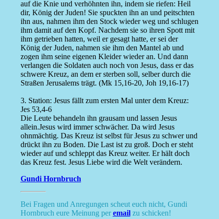
auf die Knie und verhöhnten ihn, indem sie riefen: Heil
dir, König der Juden! Sie spuckten ihn an und peitschten
ihn aus, nahmen ihm den Stock wieder weg und schlugen
ihm damit auf den Kopf. Nachdem sie so ihren Spott mit
ihm getrieben hatten, weil er gesagt hatte, er sei der
König der Juden, nahmen sie ihm den Mantel ab und
zogen ihm seine eigenen Kleider wieder an. Und dann
verlangen die Soldaten auch noch von Jesus, dass er das
schwere Kreuz, an dem er sterben soll, selber durch die
Straßen Jerusalems trägt. (Mk 15,16-20, Joh 19,16-17)
3. Station: Jesus fällt zum ersten Mal unter dem Kreuz:
Jes 53,4-6
Die Leute behandeln ihn grausam und lassen Jesus
allein.Jesus wird immer schwächer. Da wird Jesus
ohnmächtig. Das Kreuz ist selbst für Jesus zu schwer und
drückt ihn zu Boden. Die Last ist zu groß. Doch er steht
wieder auf und schleppt das Kreuz weiter. Er hält doch
das Kreuz fest. Jesus Liebe wird die Welt verändern.
Gundi Hornbruch
Bei Fragen und Anregungen scheut euch nicht, Gundi
Hornbruch eure Meinung per
email
zu schicken!