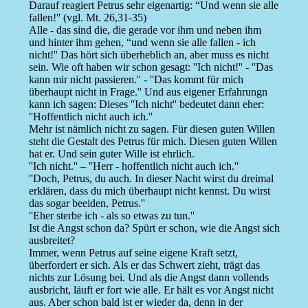
Darauf reagiert Petrus sehr eigenartig: “Und wenn sie alle
fallen!'' (vgl. Mt. 26,31-35)
Alle - das sind die, die gerade vor ihm und neben ihm
und hinter ihm gehen, “und wenn sie alle fallen - ich
nicht!'' Das hört sich überheblich an, aber muss es nicht
sein. Wie oft haben wir schon gesagt: ''Ich nicht!'' - ''Das
kann mir nicht passieren.'' - ''Das kommt für mich
überhaupt nicht in Frage.'' Und aus eigener Erfahrungn
kann ich sagen: Dieses ''Ich nicht'' bedeutet dann eher:
''Hoffentlich nicht auch ich.''
Mehr ist nämlich nicht zu sagen. Für diesen guten Willen
steht die Gestalt des Petrus für mich. Diesen guten Willen
hat er. Und sein guter Wille ist ehrlich.
''Ich nicht.'' – ''Herr - hoffentlich nicht auch ich.''
''Doch, Petrus, du auch. In dieser Nacht wirst du dreimal
erklären, dass du mich überhaupt nicht kennst. Du wirst
das sogar beeiden, Petrus.''
''Eher sterbe ich - als so etwas zu tun.''
Ist die Angst schon da? Spürt er schon, wie die Angst sich
ausbreitet?
Immer, wenn Petrus auf seine eigene Kraft setzt,
überfordert er sich. Als er das Schwert zieht, trägt das
nichts zur Lösung bei. Und als die Angst dann vollends
ausbricht, läuft er fort wie alle. Er hält es vor Angst nicht
aus. Aber schon bald ist er wieder da, denn in der