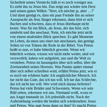
Sicherheit seines Verstecks hält er es noch weniger aus.
Es zieht ihn zu Jesus hin. Das zeigt uns wieder sein Herz
und seinen guten Willen: ''Herr, ich möchte ja, aber …!''
Und dann genügt es, dass ein paar Fremde ihn an seiner
Aussprache als Jesu Jünger erkennen, dann hört er sich
fluchen und schwören, dass er Jesus überhaupt nicht
kennt. Was für ein Blick, als Jesus, der das hört, sich
umdreht und ihn anschaut. Nein, ich möchte jetzt nicht
von einem strafenden Blick sprechen. Es gibt Momente
im Leben, da muss uns einer nur anschauen, das genügt.
Selten ist von Tränen die Rede in der Bibel. Von Petrus
heißt es nun, er habe bitterlich geweint. Wenn wir
bitterlich weinen, wissen wir nicht mehr weiter, sind wir
verzweifelt, haben wir aufgehört, uns und die Welt zu
verstehen. Petrus ist fassungslos über sich selbst, über die
Zerrissenheit seines Herzens. Was Paulus später einmal
über sich selber schreiben wird, erfährt Petrus jetzt, wie er
es noch nie erfahren hatte: Ich unglücklicher Mensch. Ich
tue nicht das Gute, das ich tun will. Ich tue das Schlechte,
das ich nicht tun will. Wer wird mich daraus befreien?
Petrus hat viele Brüder und Schwestern. Wenn wir sein
Bild sehen, erkennen wir uns. Niemand weiß, wozu er
aus Angst imstande ist. Ich jedenfalls nicht. Nach der
Auferstehung werden die beiden sich wiedersehen: Jesus
und Petrus. Was sagt Jesus dann zu ihm? Er macht Petrus