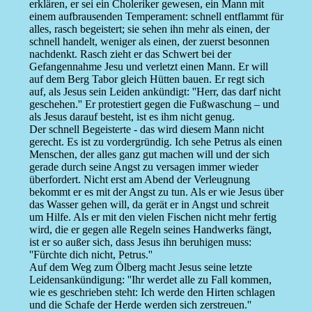
erklären, er sei ein Choleriker gewesen, ein Mann mit
einem aufbrausenden Temperament: schnell entflammt für
alles, rasch begeistert; sie sehen ihn mehr als einen, der
schnell handelt, weniger als einen, der zuerst besonnen
nachdenkt. Rasch zieht er das Schwert bei der
Gefangennahme Jesu und verletzt einen Mann. Er will
auf dem Berg Tabor gleich Hütten bauen. Er regt sich
auf, als Jesus sein Leiden ankündigt: ''Herr, das darf nicht
geschehen.'' Er protestiert gegen die Fußwaschung – und
als Jesus darauf besteht, ist es ihm nicht genug.
Der schnell Begeisterte - das wird diesem Mann nicht
gerecht. Es ist zu vordergründig. Ich sehe Petrus als einen
Menschen, der alles ganz gut machen will und der sich
gerade durch seine Angst zu versagen immer wieder
überfordert. Nicht erst am Abend der Verleugnung
bekommt er es mit der Angst zu tun. Als er wie Jesus über
das Wasser gehen will, da gerät er in Angst und schreit
um Hilfe. Als er mit den vielen Fischen nicht mehr fertig
wird, die er gegen alle Regeln seines Handwerks fängt,
ist er so außer sich, dass Jesus ihn beruhigen muss:
''Fürchte dich nicht, Petrus.''
Auf dem Weg zum Ölberg macht Jesus seine letzte
Leidensankündigung: ''Ihr werdet alle zu Fall kommen,
wie es geschrieben steht: Ich werde den Hirten schlagen
und die Schafe der Herde werden sich zerstreuen.''