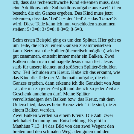
ich, dass das rechenschwache Kind erkennen muss, dass
eine Additions- oder Subtraktionsaufgabe aus zwei Teilen
besteht, die ein Ganzes ergeben. Das Kind muss jetzt
erkennen, dass das 'Teil' 5 + der 'Teil' 3 = das 'Ganze' 8
wird. Diese Teile kann ich nun verschieden zusammen
stellen: 5+3=8; 3+5=8; 8-3=5; 8-5=3.
Beim ersten Beispiel ging es um den Splitter. Hier geht es
um Teile, die ich zu einem Ganzen zusammensetzen
kann. Setzt man die Splitter (theoretisch möglich) wieder
gut zusammen, entsteht immer mehr ein Balken. Zwei
Balken nahm man und nagelte Jesus daran fest. Jesus
starb für unsere kleinen und größeren Splitter-Schulden
bzw. Teil-Schulden am Kreuz. Habe ich das erkannt, wie
das Kind die Teile der Mathematikaufgabe, die ein
Ganzes ergeben, dann erkenne ich die Ganzheit von Jesu
Tat, die mir zu jeder Zeit gilt und die ich zu jeder Zeit als
Geschenk annehmen darf. Meine Splitter
vervollständigen den Balken bzw. das Kreuz, mit dem
Unterschied, dass es beim Kreuz viele Teile sind, die zu
einem Balken werden.
Zwei Balken werden zu einem Kreuz. Die Zahl zwei
beinhaltet Trennung und Entscheidung. Es gibt in
Matthäus 7,13+14 das Bild von den zwei Wegen: den
breiten und den schmalen Weg - den guten und den