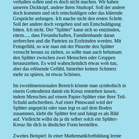
verhalten sollen und es doch nicht machen. Wir haben
unseren Dickkopf, andere ihren Sturkopf. Soll der andere
doch kommen und sich entschuldigen oder das klärende
Gespräche anfangen. Ich mache nicht den ersten Schritt.
Soll der andere doch vergeben und um Entschuldigung
bitten. Ich nicht. Der ''Splitter'' kann sich so entzünden,
eitern...., dass Freundschaften, Familienbande daran
zerbrechen und die Parteien zu Erzfeinden werden. Mit
Feingefühl, so wie man mit der Pinzette den Splitter
versucht heraus zu ziehen, so sollte man auch behutsam
den Splitter zwischen zwei Menschen oder Gruppen
herausziehen. Es wird wahrscheinlich etwas weh tun,
aber das erlösende Gefühl, hinterher keinen Schmerz
mehr zu spüren, ist etwas Schönes.
Im zweidimensionalen Bereich könnte man symbolisch in
einem Gottesdienst damit ein Kreuz entstehen lassen,
indem Menschen auf einem Papier-Splitter eine ihrer Teil-
Schuld aufschreiben. Auf einer Pinnwand wird der
Splitter angepickt oder man legt es auf dem Boden
zusammen, klebt die Splitter fest und hängt es als Bild
auf. Vielleicht willst du ja dir selber solch ein Splitter-
Kreuz für dich in ähnlicher Form herstellen.
Zweites Beispiel: In einer Mathematikfortbildung lernte