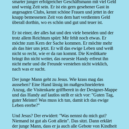
smarter junger erfolgreicher Geschäftsmann mit viel Geld
und wenig Zeit sein. Er ist ein gern gesehener Gast in
angesagten Clubs, kennt schöne Frauen und jettet in der
knapp bemessenen Zeit von dem hart verdienten Geld
überall dorthin, wo es schön und gut und teuer ist.
Er ist einer, der alles hat und den viele beneiden und der
trotz allem Reichtum spürt: Mir fehlt noch etwas. Er
möchte zum Kern der Sache kommen. Er möchte mehr
als das hier uns jetzt. Er will das ewige Leben und weiß
nicht so recht, wie er da ran kommt. Die Kreditkarte
bringt ihn nicht weiter, das neueste Handy erfreut ihn
nicht mehr und die Freunde verstehen nicht wirklich,
nach was er sucht.
Der junge Mann geht zu Jesus. Wie krass mag das
aussehen? Eine Hand lässig im maßgeschneiderten
Anzug, die Visitenkarte griffbereit in der Designer-Mappe
und das Handy auf lautlos stellt er sich vor: ''Guten Tag,
guter Meister! Was muss ich tun, damit ich das ewige
Leben ererbe?''
Und Jesus? Der erwidert: ''Was nennst du mich gut?
Niemand ist gut als Gott allein''. Das sitzt. Dann erklärt
der junge Mann, dass er ja auch alle Gebote von Kindheit