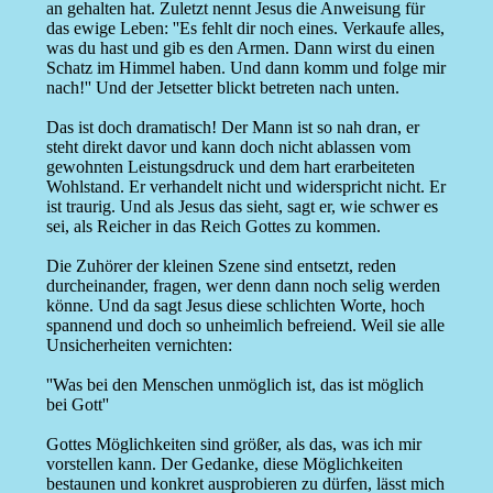
an gehalten hat. Zuletzt nennt Jesus die Anweisung für
das ewige Leben: ''Es fehlt dir noch eines. Verkaufe alles,
was du hast und gib es den Armen. Dann wirst du einen
Schatz im Himmel haben. Und dann komm und folge mir
nach!'' Und der Jetsetter blickt betreten nach unten.
Das ist doch dramatisch! Der Mann ist so nah dran, er
steht direkt davor und kann doch nicht ablassen vom
gewohnten Leistungsdruck und dem hart erarbeiteten
Wohlstand. Er verhandelt nicht und widerspricht nicht. Er
ist traurig. Und als Jesus das sieht, sagt er, wie schwer es
sei, als Reicher in das Reich Gottes zu kommen.
Die Zuhörer der kleinen Szene sind entsetzt, reden
durcheinander, fragen, wer denn dann noch selig werden
könne. Und da sagt Jesus diese schlichten Worte, hoch
spannend und doch so unheimlich befreiend. Weil sie alle
Unsicherheiten vernichten:
''Was bei den Menschen unmöglich ist, das ist möglich
bei Gott''
Gottes Möglichkeiten sind größer, als das, was ich mir
vorstellen kann. Der Gedanke, diese Möglichkeiten
bestaunen und konkret ausprobieren zu dürfen, lässt mich