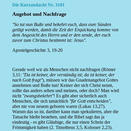
Die Kurzandacht Nr. 3101
Angebot und Nachfrage
''So tut nun Buße und bekehrt euch, dass eure Sünden
getilgt werden, damit die Zeit der Erquickung komme von
dem Angesicht des Herrn und er den sende, der euch
zuvor zum Christus bestimmt ist: Jesus''.
Apostelgeschichte 3, 19-20
Gerade weil wir als Menschen nicht nachfragen (Römer
3,11:
''Da ist keiner, der verständig ist; da ist keiner, der
nach Gott fragt''
), müssen wir das Gnadenangebot Gottes
annehmen und Buße tun! Keiner der sich Christ nennt,
sollte das anders sehen und meinen, oder doch? Man wird
nicht
''zwangsbekehrt''
! Es gibt aber sicherlich auch
Menschen, die sich tatsächlich
''für Gott entscheiden''
,
aber nie von neuem geboren waren (Lukas 13,27).
Warum das so ist, darüber kann man spekulieren, aber die
Tatsache bleibt bestehen, und die Bibel sagt das ja
eindeutig - es gibt Gläubige, die nur einen Schein der
Frömmigkeit haben (2. Timotheus 3,5, Kolosser 2,23).