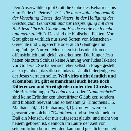
Den Auserwählten gibt Gott die Gabe des Beharrens bis
zum Ende (1. Petrus 1,2:
''...die auserwählt sind gemäß
der Vorsehung Gottes, des Vaters, in der Heiligung des
Geistes, zum Gehorsam und zur Besprengung mit dem
Blut Jesu Christi: Gnade und Friede werde euch mehr
und mehr zuteil!''
). Das sind die biblischen Fakten. Vor
Gott gibt es wirklich nur zwei Sorten von Menschen -
Gerechte und Ungerechte oder auch Gläubige und
Ungläubige. Nur vor Menschen ist das nicht immer
offensichtlich und gleich zu erkennen. Die Jünger Jesu
hatten bis zum Schluss keine Ahnung wer Judas Iskariot
vor Gott war. Sie haben sich eher selbst in Frage gestellt,
als zu glauben, daß dieser Judas tatsächlich derjenige war,
der Jesus verraten sollte.
Weil vieles nicht deutlich und
erkennbar ist, gibt es manchmal auch heute noch
Differenzen und Streitigkeiten unter den Christen.
Die Bezeichnungen
''Scheinchrist''
oder
''Namenschrist''
sind keine Erfindungen übereifriger Gläubiger, sondern
sind biblisch relevant und so benannt (2. Timotheus 3,5,
Matthäus 24,5, Offenbarung 3,1). Und wir werden
gewarnt vor solchen
''Gläubigen''
und sollen sie meiden.
Daß ein Mensch, der nur aufgesetzt glaubt, und nicht von
neuem geboren ist, dennoch im Laufe der Zeit von
seinem Irrtum befreit werden kann und geistlich erneuert