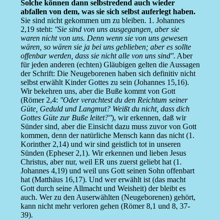
Solche können dann selbstredend auch wieder
abfallen von dem, was sie sich selbst auferlegt haben.
Sie sind nicht gekommen um zu bleiben. 1. Johannes
2,19 steht:
''Sie sind von uns ausgegangen, aber sie
waren nicht von uns. Denn wenn sie von uns gewesen
wären, so wären sie ja bei uns geblieben; aber es sollte
offenbar werden, dass sie nicht alle von uns sind''
. Aber
für jeden anderen (echten) Gläubigen gelten die Aussagen
der Schrift: Die Neugeborenen haben sich definitiv nicht
selbst erwählt Kinder Gottes zu sein (Johannes 15,16).
Wir bekehren uns, aber die Buße kommt von Gott
(Römer 2,4:
''Oder verachtest du den Reichtum seiner
Güte, Geduld und Langmut? Weißt du nicht, dass dich
Gottes Güte zur Buße leitet?''
), wir erkennen, daß wir
Sünder sind, aber die Einsicht dazu muss zuvor von Gott
kommen, denn der natürliche Mensch kann das nicht (1.
Korinther 2,14) und wir sind geistlich tot in unseren
Sünden (Epheser 2,1). Wir erkennen und lieben Jesus
Christus, aber nur, weil ER uns zuerst geliebt hat (1.
Johannes 4,19) und weil uns Gott seinen Sohn offenbart
hat (Matthäus 16,17). Und wer erwählt ist (das macht
Gott durch seine Allmacht und Weisheit) der bleibt es
auch. Wer zu den Auserwählten (Neugeborenen) gehört,
kann nicht mehr verloren gehen (Römer 8,1 und 8, 37-
39).