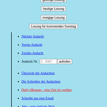
heutige Losung
morgige Losung
Losung für kommenden Sonntag
Nächste Andacht
Vorige Andacht
Zufalls-Andacht
Andacht Nr.:
aufrufen
Übersicht der Andachten
Die Schreiber der Andachten
Daily-Message - eine Zeit ist vorüber
Schreibt uns eine Email
Abo - eine tägliche Mail