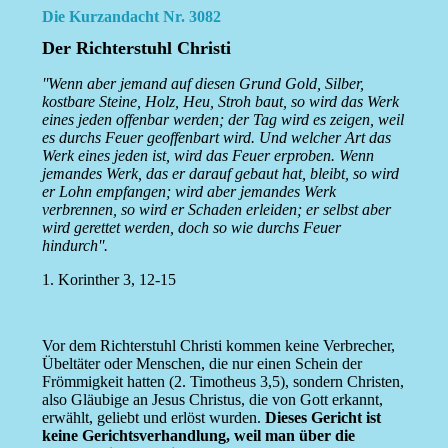
Die Kurzandacht Nr. 3082
Der Richterstuhl Christi
''Wenn aber jemand auf diesen Grund Gold, Silber,
kostbare Steine, Holz, Heu, Stroh baut, so wird das Werk
eines jeden offenbar werden; der Tag wird es zeigen, weil
es durchs Feuer geoffenbart wird. Und welcher Art das
Werk eines jeden ist, wird das Feuer erproben. Wenn
jemandes Werk, das er darauf gebaut hat, bleibt, so wird
er Lohn empfangen; wird aber jemandes Werk
verbrennen, so wird er Schaden erleiden; er selbst aber
wird gerettet werden, doch so wie durchs Feuer
hindurch''.
1. Korinther 3, 12-15
Vor dem Richterstuhl Christi kommen keine Verbrecher,
Übeltäter oder Menschen, die nur einen Schein der
Frömmigkeit hatten (2. Timotheus 3,5), sondern Christen,
also Gläubige an Jesus Christus, die von Gott erkannt,
erwählt, geliebt und erlöst wurden.
Dieses Gericht ist
keine Gerichtsverhandlung, weil man über die