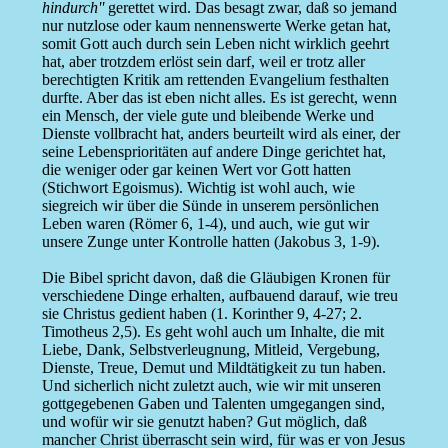
hindurch''
gerettet wird. Das besagt zwar, daß so jemand
nur nutzlose oder kaum nennenswerte Werke getan hat,
somit Gott auch durch sein Leben nicht wirklich geehrt
hat, aber trotzdem erlöst sein darf, weil er trotz aller
berechtigten Kritik am rettenden Evangelium festhalten
durfte. Aber das ist eben nicht alles. Es ist gerecht, wenn
ein Mensch, der viele gute und bleibende Werke und
Dienste vollbracht hat, anders beurteilt wird als einer, der
seine Lebensprioritäten auf andere Dinge gerichtet hat,
die weniger oder gar keinen Wert vor Gott hatten
(Stichwort Egoismus). Wichtig ist wohl auch, wie
siegreich wir über die Sünde in unserem persönlichen
Leben waren (Römer 6, 1-4), und auch, wie gut wir
unsere Zunge unter Kontrolle hatten (Jakobus 3, 1-9).
Die Bibel spricht davon, daß die Gläubigen Kronen für
verschiedene Dinge erhalten, aufbauend darauf, wie treu
sie Christus gedient haben (1. Korinther 9, 4-27; 2.
Timotheus 2,5). Es geht wohl auch um Inhalte, die mit
Liebe, Dank, Selbstverleugnung, Mitleid, Vergebung,
Dienste, Treue, Demut und Mildtätigkeit zu tun haben.
Und sicherlich nicht zuletzt auch, wie wir mit unseren
gottgegebenen Gaben und Talenten umgegangen sind,
und wofür wir sie genutzt haben? Gut möglich, daß
mancher Christ überrascht sein wird, für was er von Jesus