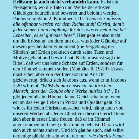
Erlösung ja auch nicht verhandeln kann.
Es ist ein
Preisgericht, wo die Taten und Werke der erlösten
Gläubigen beurteilt und bewertet und belohnt werden.
Paulus schreibt in 2. Korinther 5,10:
''Denn wir müssen
alle offenbar werden vor dem Richterstuhl Christi, damit
jeder seinen Lohn empfange für das, was er getan hat bei
Lebzeiten, es sei gut oder böse''
. Hier geht es also nicht
um die Erlösung, sondern um das, was jeder Gläubige auf
diesem geschenkten Fundament (die Vergebung der
Sünden) auf Erden praktisch durch seine Taten und
Motive gebaut und bewirkt hat. Nicht umsonst sagt die
Bibel, daß wir uns keine Schätze auf Erden, sondern für
den Himmel sammeln sollen (Matthäus 6, 19-20). Etwas
drastischer, aber von der Intension und Ansicht
gleichwertig, drückt sich Jakobus aus, wenn er in Jakobus
2,20 schreibt:
''Willst du nun einsehen, du törichter
Mensch, dass der Glaube ohne Werke nutzlos ist?''
. Es
gibt jedenfalls im Himmel keine Gleichschaltung, wenn
es um das ewige Leben in Praxis und Qualität geht. So
wie es für jeden Christen aussehen wird, hängt auch von
unseren Werken ab. Jeder Christ vor diesem Gericht kann
sich aber in erster Linie freuen, daß er im Himmel
angekommen und ewig erlöst und geliebt ist. Daran wird
sich auch nichts ändern. Und ich glaube auch, daß selbst
derjenige glücklich sein wird, der nur
''wie durch's Feuer