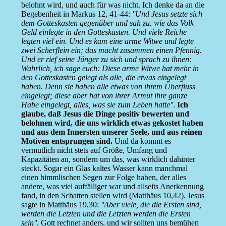
belohnt wird, und auch für was nicht. Ich denke da an die
Begebenheit in Markus 12, 41-44:
''Und Jesus setzte sich
dem Gotteskasten gegenüber und sah zu, wie das Volk
Geld einlegte in den Gotteskasten. Und viele Reiche
legten viel ein. Und es kam eine arme Witwe und legte
zwei Scherflein ein; das macht zusammen einen Pfennig.
Und er rief seine Jünger zu sich und sprach zu ihnen:
Wahrlich, ich sage euch: Diese arme Witwe hat mehr in
den Gotteskasten gelegt als alle, die etwas eingelegt
haben. Denn sie haben alle etwas von ihrem Überfluss
eingelegt; diese aber hat von ihrer Armut ihre ganze
Habe eingelegt, alles, was sie zum Leben hatte''
.
Ich
glaube, daß Jesus die Dinge positiv bewerten und
belohnen wird, die uns wirklich etwas gekostet haben
und aus dem Innersten unserer Seele, und aus reinen
Motiven entsprungen sind.
Und da kommt es
vermutlich nicht stets auf Größe, Umfang und
Kapazitäten an, sondern um das, was wirklich dahinter
steckt. Sogar ein Glas kaltes Wasser kann manchmal
einen himmlischen Segen zur Folge haben, der alles
andere, was viel auffälliger war und allseits Anerkennung
fand, in den Schatten stellen wird (Matthäus 10,42). Jesus
sagte in Matthäus 19,30:
''Aber viele, die die Ersten sind,
werden die Letzten und die Letzten werden die Ersten
sein''
. Gott rechnet anders, und wir sollten uns bemühen