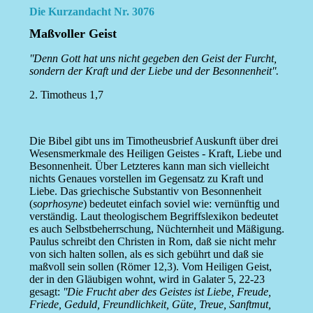
Die Kurzandacht Nr. 3076
Maßvoller Geist
''Denn Gott hat uns nicht gegeben den Geist der Furcht,
sondern der Kraft und der Liebe und der Besonnenheit''.
2. Timotheus 1,7
Die Bibel gibt uns im Timotheusbrief Auskunft über drei
Wesensmerkmale des Heiligen Geistes - Kraft, Liebe und
Besonnenheit. Über Letzteres kann man sich vielleicht
nichts Genaues vorstellen im Gegensatz zu Kraft und
Liebe. Das griechische Substantiv von Besonnenheit
(
soprhosyne
) bedeutet einfach soviel wie: vernünftig und
verständig. Laut theologischem Begriffslexikon bedeutet
es auch Selbstbeherrschung, Nüchternheit und Mäßigung.
Paulus schreibt den Christen in Rom, daß sie nicht mehr
von sich halten sollen, als es sich gebührt und daß sie
maßvoll sein sollen (Römer 12,3). Vom Heiligen Geist,
der in den Gläubigen wohnt, wird in Galater 5, 22-23
gesagt:
''Die Frucht aber des Geistes ist Liebe, Freude,
Friede, Geduld, Freundlichkeit, Güte, Treue, Sanftmut,