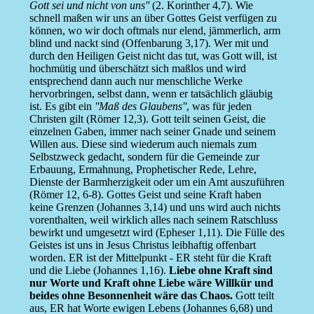
Gott sei und nicht von uns''
(2. Korinther 4,7). Wie
schnell maßen wir uns an über Gottes Geist verfügen zu
können, wo wir doch oftmals nur elend, jämmerlich, arm
blind und nackt sind (Offenbarung 3,17). Wer mit und
durch den Heiligen Geist nicht das tut, was Gott will, ist
hochmütig und überschätzt sich maßlos und wird
entsprechend dann auch nur menschliche Werke
hervorbringen, selbst dann, wenn er tatsächlich gläubig
ist. Es gibt ein
''Maß des Glaubens''
, was für jeden
Christen gilt (Römer 12,3). Gott teilt seinen Geist, die
einzelnen Gaben, immer nach seiner Gnade und seinem
Willen aus. Diese sind wiederum auch niemals zum
Selbstzweck gedacht, sondern für die Gemeinde zur
Erbauung, Ermahnung, Prophetischer Rede, Lehre,
Dienste der Barmherzigkeit oder um ein Amt auszuführen
(Römer 12, 6-8). Gottes Geist und seine Kraft haben
keine Grenzen (Johannes 3,14) und uns wird auch nichts
vorenthalten, weil wirklich alles nach seinem Ratschluss
bewirkt und umgesetzt wird (Epheser 1,11). Die Fülle des
Geistes ist uns in Jesus Christus leibhaftig offenbart
worden. ER ist der Mittelpunkt - ER steht für die Kraft
und die Liebe (Johannes 1,16).
Liebe ohne Kraft sind
nur Worte und Kraft ohne Liebe wäre Willkür und
beides ohne Besonnenheit wäre das Chaos.
Gott teilt
aus, ER hat Worte ewigen Lebens (Johannes 6,68) und