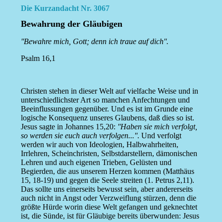
Die Kurzandacht Nr. 3067
Bewahrung der Gläubigen
''Bewahre mich, Gott; denn ich traue auf dich''.
Psalm 16,1
Christen stehen in dieser Welt auf vielfache Weise und in
unterschiedlichster Art so manchen Anfechtungen und
Beeinflussungen gegenüber. Und es ist im Grunde eine
logische Konsequenz unseres Glaubens, daß dies so ist.
Jesus sagte in Johannes 15,20:
''Haben sie mich verfolgt,
so werden sie euch auch verfolgen...''
. Und verfolgt
werden wir auch von Ideologien, Halbwahrheiten,
Irrlehren, Scheinchristen, Selbstdarstellern, dämonischen
Lehren und auch eigenen Trieben, Gelüsten und
Begierden, die aus unserem Herzen kommen (Matthäus
15, 18-19) und gegen die Seele streiten (1. Petrus 2,11).
Das sollte uns einerseits bewusst sein, aber andererseits
auch nicht in Angst oder Verzweiflung stürzen, denn die
größte Hürde worin diese Welt gefangen und geknechtet
ist, die Sünde, ist für Gläubige bereits überwunden: Jesus