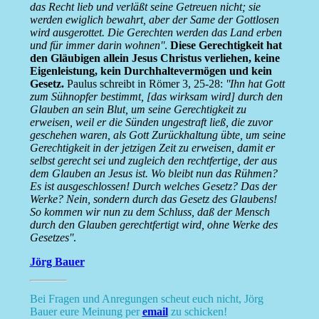
das Recht lieb und verläßt seine Getreuen nicht; sie
werden ewiglich bewahrt, aber der Same der Gottlosen
wird ausgerottet. Die Gerechten werden das Land erben
und für immer darin wohnen''
.
Diese Gerechtigkeit hat
den Gläubigen allein Jesus Christus verliehen, keine
Eigenleistung, kein Durchhaltevermögen und kein
Gesetz.
Paulus schreibt in Römer 3, 25-28:
''Ihn hat Gott
zum Sühnopfer bestimmt, [das wirksam wird] durch den
Glauben an sein Blut, um seine Gerechtigkeit zu
erweisen, weil er die Sünden ungestraft ließ, die zuvor
geschehen waren, als Gott Zurückhaltung übte, um seine
Gerechtigkeit in der jetzigen Zeit zu erweisen, damit er
selbst gerecht sei und zugleich den rechtfertige, der aus
dem Glauben an Jesus ist. Wo bleibt nun das Rühmen?
Es ist ausgeschlossen! Durch welches Gesetz? Das der
Werke? Nein, sondern durch das Gesetz des Glaubens!
So kommen wir nun zu dem Schluss, daß der Mensch
durch den Glauben gerechtfertigt wird, ohne Werke des
Gesetzes''
.
Jörg Bauer
Bei Fragen und Anregungen scheut euch nicht, Jörg
Bauer eure Meinung per
email
zu schicken!