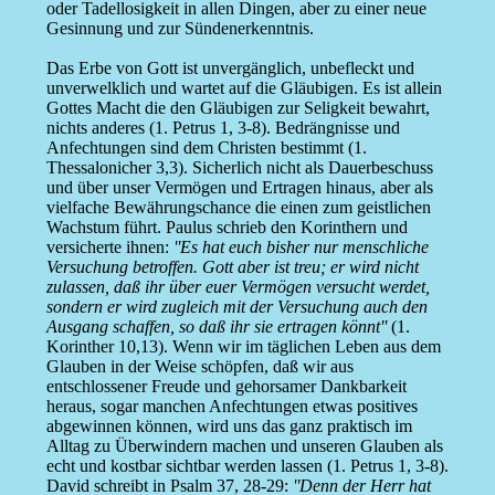
oder Tadellosigkeit in allen Dingen, aber zu einer neue
Gesinnung und zur Sündenerkenntnis.
Das Erbe von Gott ist unvergänglich, unbefleckt und
unverwelklich und wartet auf die Gläubigen. Es ist allein
Gottes Macht die den Gläubigen zur Seligkeit bewahrt,
nichts anderes (1. Petrus 1, 3-8). Bedrängnisse und
Anfechtungen sind dem Christen bestimmt (1.
Thessalonicher 3,3). Sicherlich nicht als Dauerbeschuss
und über unser Vermögen und Ertragen hinaus, aber als
vielfache Bewährungschance die einen zum geistlichen
Wachstum führt. Paulus schrieb den Korinthern und
versicherte ihnen:
''Es hat euch bisher nur menschliche
Versuchung betroffen. Gott aber ist treu; er wird nicht
zulassen, daß ihr über euer Vermögen versucht werdet,
sondern er wird zugleich mit der Versuchung auch den
Ausgang schaffen, so daß ihr sie ertragen könnt''
(1.
Korinther 10,13). Wenn wir im täglichen Leben aus dem
Glauben in der Weise schöpfen, daß wir aus
entschlossener Freude und gehorsamer Dankbarkeit
heraus, sogar manchen Anfechtungen etwas positives
abgewinnen können, wird uns das ganz praktisch im
Alltag zu Überwindern machen und unseren Glauben als
echt und kostbar sichtbar werden lassen (1. Petrus 1, 3-8).
David schreibt in Psalm 37, 28-29:
''Denn der Herr hat