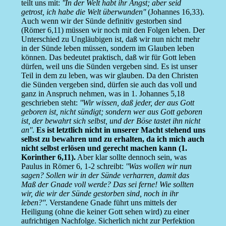
teilt uns mit:
''In der Welt habt ihr Angst; aber seid
getrost, ich habe die Welt überwunden''
(Johannes 16,33).
Auch wenn wir der Sünde definitiv gestorben sind
(Römer 6,11) müssen wir noch mit den Folgen leben. Der
Unterschied zu Ungläubigen ist, daß wir nun nicht mehr
in der Sünde leben müssen, sondern im Glauben leben
können. Das bedeutet praktisch, daß wir für Gott leben
dürfen, weil uns die Sünden vergeben sind. Es ist unser
Teil in dem zu leben, was wir glauben. Da den Christen
die Sünden vergeben sind, dürfen sie auch das voll und
ganz in Anspruch nehmen, was in 1. Johannes 5,18
geschrieben steht:
''Wir wissen, daß jeder, der aus Gott
geboren ist, nicht sündigt; sondern wer aus Gott geboren
ist, der bewahrt sich selbst, und der Böse tastet ihn nicht
an''
.
Es ist letztlich nicht in unserer Macht stehend uns
selbst zu bewahren und zu erhalten, da ich mich auch
nicht selbst erlösen und gerecht machen kann (1.
Korinther 6,11).
Aber klar sollte dennoch sein, was
Paulus in Römer 6, 1-2 schreibt:
''Was wollen wir nun
sagen? Sollen wir in der Sünde verharren, damit das
Maß der Gnade voll werde? Das sei ferne! Wie sollten
wir, die wir der Sünde gestorben sind, noch in ihr
leben?''
. Verstandene Gnade führt uns mittels der
Heiligung (ohne die keiner Gott sehen wird) zu einer
aufrichtigen Nachfolge. Sicherlich nicht zur Perfektion