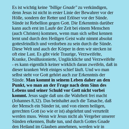
Es ist wichtig keine
''billige Gnade''
zu verkündigen,
denn Jesus ist nicht in erster Linie der Bewahrer vor der
Hölle, sondern der Retter und Erlöser vor der Sünde.
Sünde ist Rebellion gegen Gott. Die Erkenntnis darüber
kann auch erst im Laufe der Zeit bei einem Menschen
(auch Christen) kommen, wenn man sich selbst kennen
lernt und durch den Heiligen Geist wahr nimmt absolut
gottesfeindlich und verdorben zu sein durch die Sünde.
Diese Welt und auch der Körper in dem wir stecken ist
oft eine Last. Es gibt viele Traurige, Verzweifelte,
Kranke, Desillusionierte, Unglückliche und Verzweifelte
- es kann eigentlich keiner wirklich daran zweifeln, daß in
dieser kranken Welt einiges schief läuft. Und wo man
selbst steht vor Gott gehört auch zur Erkenntnis der
Sünde.
Man kommt in seinem Leben daher an den
Punkt, wo man an der Frage nach dem Sinn des
Lebens und seiner Schuld vor Gott nicht vorbei
kommt.
Jesus sagte daß uns die Wahrheit frei macht
(Johannes 8,32). Das beinhaltet auch die Tatsache, daß
der Mensch ein Sünder ist, und von einem heiligen,
gerechten Gott (so wie er ist) abgelehnt und verurteilt
werden muss. Wenn wir Jesus nicht als Vergeber unserer
Sünden erkennen, Buße tun, und durch Gottes Gnade
den Heiland im Glauben annehmen, werden wir in