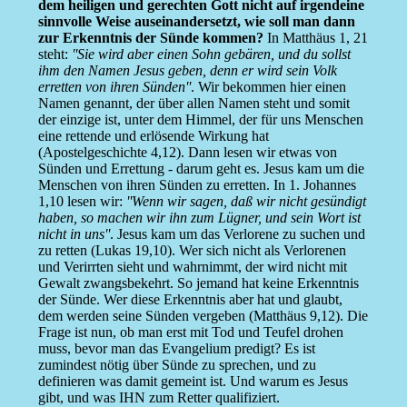
dem heiligen und gerechten Gott nicht auf irgendeine
sinnvolle Weise auseinandersetzt, wie soll man dann
zur Erkenntnis der Sünde kommen?
In Matthäus 1, 21
steht:
''Sie wird aber einen Sohn gebären, und du sollst
ihm den Namen Jesus geben, denn er wird sein Volk
erretten von ihren Sünden''
. Wir bekommen hier einen
Namen genannt, der über allen Namen steht und somit
der einzige ist, unter dem Himmel, der für uns Menschen
eine rettende und erlösende Wirkung hat
(Apostelgeschichte 4,12). Dann lesen wir etwas von
Sünden und Errettung - darum geht es. Jesus kam um die
Menschen von ihren Sünden zu erretten. In 1. Johannes
1,10 lesen wir:
''Wenn wir sagen, daß wir nicht gesündigt
haben, so machen wir ihn zum Lügner, und sein Wort ist
nicht in uns''
. Jesus kam um das Verlorene zu suchen und
zu retten (Lukas 19,10). Wer sich nicht als Verlorenen
und Verirrten sieht und wahrnimmt, der wird nicht mit
Gewalt zwangsbekehrt. So jemand hat keine Erkenntnis
der Sünde. Wer diese Erkenntnis aber hat und glaubt,
dem werden seine Sünden vergeben (Matthäus 9,12). Die
Frage ist nun, ob man erst mit Tod und Teufel drohen
muss, bevor man das Evangelium predigt? Es ist
zumindest nötig über Sünde zu sprechen, und zu
definieren was damit gemeint ist. Und warum es Jesus
gibt, und was IHN zum Retter qualifiziert.