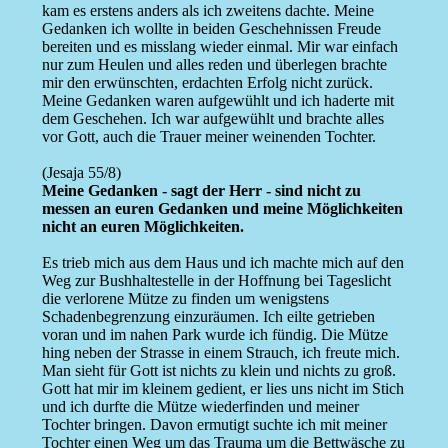
kam es erstens anders als ich zweitens dachte. Meine
Gedanken ich wollte in beiden Geschehnissen Freude
bereiten und es misslang wieder einmal. Mir war einfach
nur zum Heulen und alles reden und überlegen brachte
mir den erwünschten, erdachten Erfolg nicht zurück.
Meine Gedanken waren aufgewühlt und ich haderte mit
dem Geschehen. Ich war aufgewühlt und brachte alles
vor Gott, auch die Trauer meiner weinenden Tochter.
(Jesaja 55/8)
Meine Gedanken - sagt der Herr - sind nicht zu
messen an euren Gedanken und meine Möglichkeiten
nicht an euren Möglichkeiten.
Es trieb mich aus dem Haus und ich machte mich auf den
Weg zur Bushhaltestelle in der Hoffnung bei Tageslicht
die verlorene Mütze zu finden um wenigstens
Schadenbegrenzung einzuräumen. Ich eilte getrieben
voran und im nahen Park wurde ich fündig. Die Mütze
hing neben der Strasse in einem Strauch, ich freute mich.
Man sieht für Gott ist nichts zu klein und nichts zu groß.
Gott hat mir im kleinem gedient, er lies uns nicht im Stich
und ich durfte die Mütze wiederfinden und meiner
Tochter bringen. Davon ermutigt suchte ich mit meiner
Tochter einen Weg um das Trauma um die Bettwäsche zu