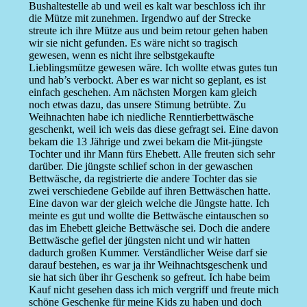
Bushaltestelle ab und weil es kalt war beschloss ich ihr
die Mütze mit zunehmen. Irgendwo auf der Strecke
streute ich ihre Mütze aus und beim retour gehen haben
wir sie nicht gefunden. Es wäre nicht so tragisch
gewesen, wenn es nicht ihre selbstgekaufte
Lieblingsmütze gewesen wäre. Ich wollte etwas gutes tun
und hab’s verbockt. Aber es war nicht so geplant, es ist
einfach geschehen. Am nächsten Morgen kam gleich
noch etwas dazu, das unsere Stimung betrübte. Zu
Weihnachten habe ich niedliche Renntierbettwäsche
geschenkt, weil ich weis das diese gefragt sei. Eine davon
bekam die 13 Jährige und zwei bekam die Mit-jüngste
Tochter und ihr Mann fürs Ehebett. Alle freuten sich sehr
darüber. Die jüngste schlief schon in der gewaschen
Bettwäsche, da registrierte die andere Tochter das sie
zwei verschiedene Gebilde auf ihren Bettwäschen hatte.
Eine davon war der gleich welche die Jüngste hatte. Ich
meinte es gut und wollte die Bettwäsche eintauschen so
das im Ehebett gleiche Bettwäsche sei. Doch die andere
Bettwäsche gefiel der jüngsten nicht und wir hatten
dadurch großen Kummer. Verständlicher Weise darf sie
darauf bestehen, es war ja ihr Weihnachtsgeschenk und
sie hat sich über ihr Geschenk so gefreut. Ich habe beim
Kauf nicht gesehen dass ich mich vergriff und freute mich
schöne Geschenke für meine Kids zu haben und doch