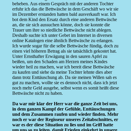
beheben. Aus einem Gespräch mit der anderen Tochter
erfuhr ich das die Bettwäsche in dem Geschäft wo wir sie
im Dezember erstanden hatten bald ausverkauft war. Ich
bot dem Kind den Ersatz durch eine anderen Bettwäsche
an, die sie sich aussuchen könne, doch sie konnte die
Trauer um ihre so niedliche Bettwäsche nicht ablegen.
Deshalb suchte ich unter Gebet im Internet in diversen
online Katalogen eine ähnlich Bettwäsche zu erlangen.
Ich wurde sogar für die selbe Bettwäsche fündig, doch zu
einen viel höheren Betrag als sie tatsächlich gekostet hat.
Unter Ernsthafter Erwägung in den sauren Apfel zu
beißen, um den Schaden am Herzen meines Kindes
wieder heil zu machen, war ich bereit diese Bettwäsche
zu kaufen und siehe da meine Tochter lehnte dies aber
dann trotz Enttäuschung ab. Da sie meinen Willen sah es
gut zu machen, wollte sie es dennoch nicht, dass ich jetzt
noch mehr Geld ausgebe, selbst wenn es somit heißt diese
Bettwäsche nicht zu haben.
Da war mir klar der Herr war die ganze Zeit bei uns,
in dem ganzen Kampf der Gefühle, Enttäuschungen
und dem Zusammen raufen und wieder finden. Mehr
noch er war der Regisseur unseres Zeitabschnittes, er
war es der diese Situation zu lies und im Griff hatte
um uns so zu leiten, damit Frieden einkehrt in unsere