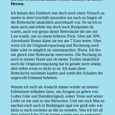
Herzen.
Ich bekam den Eindruck nun doch noch einen Versuch zu
starten in dem Geschäft anzurufen um nach zu fragen ob
die Bettwäsche tatsächlich ausverkauft war. So tat ich es
dann auch und erfuhr das doch noch Restposten da
waren, auch von genau dieser Bettwäsche die uns zur
Last wurde, nur zu einem höheren Preis. Aber mit 30%
Abverkaufs Bonus käme sie nur um 7 Euro teurer. Aber
wenn ich die Originalverpackung und Rechnung noch
hätte wäre es möglich sie umzutauschen. Hurra. Ich lies
mir gleich eine Bettwäsche reservieren. Die Rechung ist
noch in meiner Hand und ob meine Tochter tatsächlich
noch die Originalverpackung hat ist gerade noch unklar,
aber selbst wenn es nicht so ist. Ich kann diese
Bettwäsche nochmals kaufen und somit den Schaden der
ungewollt Entstand beheben.
Warum ich euch als Andacht immer wieder an meinen
Erlebnissen teilhaben lasse, um Zeugnis zu geben von
Gottes Güte und Barmherzigkeit, seiner Treue und seiner
Liebe zu mir und zu uns Menschen. Und um euch Mut zu
machen euch auch in Bedrängnis egal wie groß oder wie
klein es euch erscheint an ihn zu wenden. Was ich bei all
dem gelernt habe “Gott immer wieder neu zu vertrauen“,