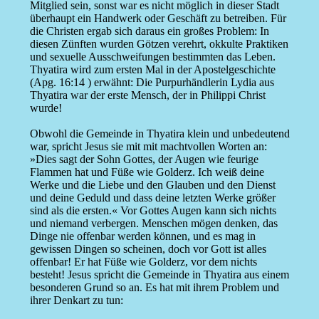
Mitglied sein, sonst war es nicht möglich in dieser Stadt
überhaupt ein Handwerk oder Geschäft zu betreiben. Für
die Christen ergab sich daraus ein großes Problem: In
diesen Zünften wurden Götzen verehrt, okkulte Praktiken
und sexuelle Ausschweifungen bestimmten das Leben.
Thyatira wird zum ersten Mal in der Apostelgeschichte
(Apg. 16:14 ) erwähnt: Die Purpurhändlerin Lydia aus
Thyatira war der erste Mensch, der in Philippi Christ
wurde!
Obwohl die Gemeinde in Thyatira klein und unbedeutend
war, spricht Jesus sie mit mit machtvollen Worten an:
»Dies sagt der Sohn Gottes, der Augen wie feurige
Flammen hat und Füße wie Golderz. Ich weiß deine
Werke und die Liebe und den Glauben und den Dienst
und deine Geduld und dass deine letzten Werke größer
sind als die ersten.« Vor Gottes Augen kann sich nichts
und niemand verbergen. Menschen mögen denken, das
Dinge nie offenbar werden können, und es mag in
gewissen Dingen so scheinen, doch vor Gott ist alles
offenbar! Er hat Füße wie Golderz, vor dem nichts
besteht! Jesus spricht die Gemeinde in Thyatira aus einem
besonderen Grund so an. Es hat mit ihrem Problem und
ihrer Denkart zu tun: