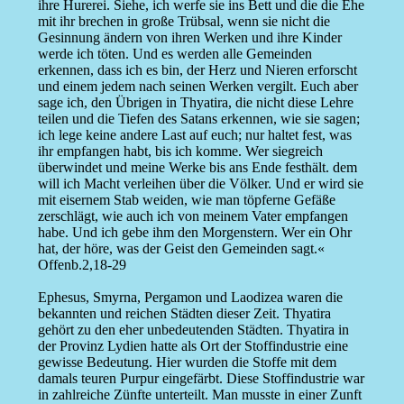
ihre Hurerei. Siehe, ich werfe sie ins Bett und die die Ehe
mit ihr brechen in große Trübsal, wenn sie nicht die
Gesinnung ändern von ihren Werken und ihre Kinder
werde ich töten. Und es werden alle Gemeinden
erkennen, dass ich es bin, der Herz und Nieren erforscht
und einem jedem nach seinen Werken vergilt. Euch aber
sage ich, den Übrigen in Thyatira, die nicht diese Lehre
teilen und die Tiefen des Satans erkennen, wie sie sagen;
ich lege keine andere Last auf euch; nur haltet fest, was
ihr empfangen habt, bis ich komme. Wer siegreich
überwindet und meine Werke bis ans Ende festhält. dem
will ich Macht verleihen über die Völker. Und er wird sie
mit eisernem Stab weiden, wie man töpferne Gefäße
zerschlägt, wie auch ich von meinem Vater empfangen
habe. Und ich gebe ihm den Morgenstern. Wer ein Ohr
hat, der höre, was der Geist den Gemeinden sagt.«
Offenb.2,18-29
Ephesus, Smyrna, Pergamon und Laodizea waren die
bekannten und reichen Städten dieser Zeit. Thyatira
gehört zu den eher unbedeutenden Städten. Thyatira in
der Provinz Lydien hatte als Ort der Stoffindustrie eine
gewisse Bedeutung. Hier wurden die Stoffe mit dem
damals teuren Purpur eingefärbt. Diese Stoffindustrie war
in zahlreiche Zünfte unterteilt. Man musste in einer Zunft