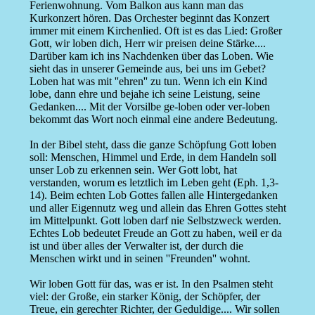
Ferienwohnung. Vom Balkon aus kann man das
Kurkonzert hören. Das Orchester beginnt das Konzert
immer mit einem Kirchenlied. Oft ist es das Lied: Großer
Gott, wir loben dich, Herr wir preisen deine Stärke....
Darüber kam ich ins Nachdenken über das Loben. Wie
sieht das in unserer Gemeinde aus, bei uns im Gebet?
Loben hat was mit ''ehren'' zu tun. Wenn ich ein Kind
lobe, dann ehre und bejahe ich seine Leistung, seine
Gedanken.... Mit der Vorsilbe ge-loben oder ver-loben
bekommt das Wort noch einmal eine andere Bedeutung.
In der Bibel steht, dass die ganze Schöpfung Gott loben
soll: Menschen, Himmel und Erde, in dem Handeln soll
unser Lob zu erkennen sein. Wer Gott lobt, hat
verstanden, worum es letztlich im Leben geht (Eph. 1,3-
14). Beim echten Lob Gottes fallen alle Hintergedanken
und aller Eigennutz weg und allein das Ehren Gottes steht
im Mittelpunkt. Gott loben darf nie Selbstzweck werden.
Echtes Lob bedeutet Freude an Gott zu haben, weil er da
ist und über alles der Verwalter ist, der durch die
Menschen wirkt und in seinen ''Freunden'' wohnt.
Wir loben Gott für das, was er ist. In den Psalmen steht
viel: der Große, ein starker König, der Schöpfer, der
Treue, ein gerechter Richter, der Geduldige.... Wir sollen