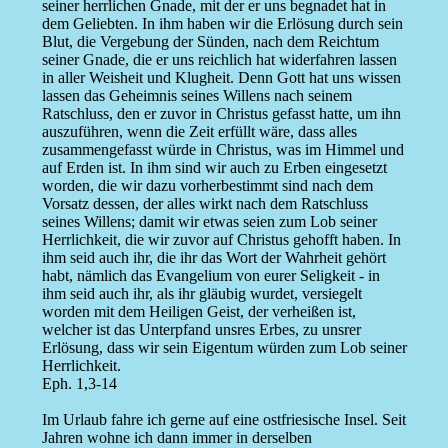
seiner herrlichen Gnade, mit der er uns begnadet hat in
dem Geliebten. In ihm haben wir die Erlösung durch sein
Blut, die Vergebung der Sünden, nach dem Reichtum
seiner Gnade, die er uns reichlich hat widerfahren lassen
in aller Weisheit und Klugheit. Denn Gott hat uns wissen
lassen das Geheimnis seines Willens nach seinem
Ratschluss, den er zuvor in Christus gefasst hatte, um ihn
auszuführen, wenn die Zeit erfüllt wäre, dass alles
zusammengefasst würde in Christus, was im Himmel und
auf Erden ist. In ihm sind wir auch zu Erben eingesetzt
worden, die wir dazu vorherbestimmt sind nach dem
Vorsatz dessen, der alles wirkt nach dem Ratschluss
seines Willens; damit wir etwas seien zum Lob seiner
Herrlichkeit, die wir zuvor auf Christus gehofft haben. In
ihm seid auch ihr, die ihr das Wort der Wahrheit gehört
habt, nämlich das Evangelium von eurer Seligkeit - in
ihm seid auch ihr, als ihr gläubig wurdet, versiegelt
worden mit dem Heiligen Geist, der verheißen ist,
welcher ist das Unterpfand unsres Erbes, zu unsrer
Erlösung, dass wir sein Eigentum würden zum Lob seiner
Herrlichkeit.
Eph. 1,3-14
Im Urlaub fahre ich gerne auf eine ostfriesische Insel. Seit
Jahren wohne ich dann immer in derselben