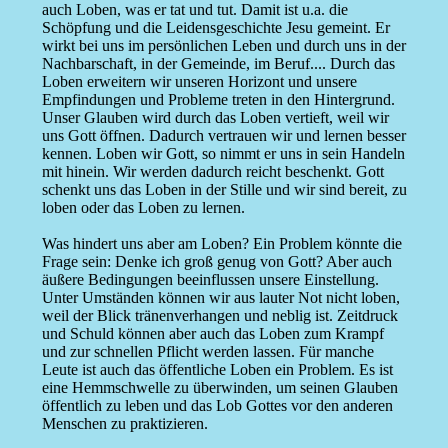
auch Loben, was er tat und tut. Damit ist u.a. die
Schöpfung und die Leidensgeschichte Jesu gemeint. Er
wirkt bei uns im persönlichen Leben und durch uns in der
Nachbarschaft, in der Gemeinde, im Beruf.... Durch das
Loben erweitern wir unseren Horizont und unsere
Empfindungen und Probleme treten in den Hintergrund.
Unser Glauben wird durch das Loben vertieft, weil wir
uns Gott öffnen. Dadurch vertrauen wir und lernen besser
kennen. Loben wir Gott, so nimmt er uns in sein Handeln
mit hinein. Wir werden dadurch reicht beschenkt. Gott
schenkt uns das Loben in der Stille und wir sind bereit, zu
loben oder das Loben zu lernen.
Was hindert uns aber am Loben? Ein Problem könnte die
Frage sein: Denke ich groß genug von Gott? Aber auch
äußere Bedingungen beeinflussen unsere Einstellung.
Unter Umständen können wir aus lauter Not nicht loben,
weil der Blick tränenverhangen und neblig ist. Zeitdruck
und Schuld können aber auch das Loben zum Krampf
und zur schnellen Pflicht werden lassen. Für manche
Leute ist auch das öffentliche Loben ein Problem. Es ist
eine Hemmschwelle zu überwinden, um seinen Glauben
öffentlich zu leben und das Lob Gottes vor den anderen
Menschen zu praktizieren.