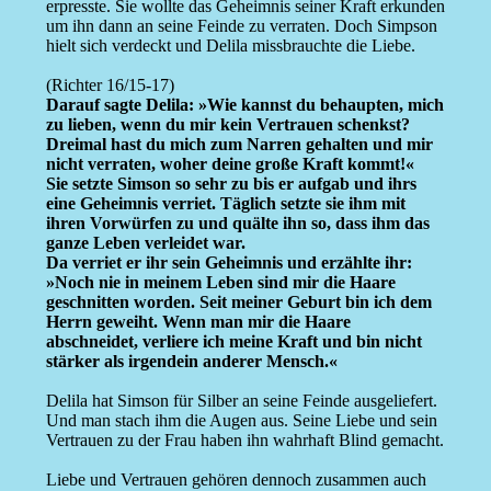
erpresste. Sie wollte das Geheimnis seiner Kraft erkunden
um ihn dann an seine Feinde zu verraten. Doch Simpson
hielt sich verdeckt und Delila missbrauchte die Liebe.
(Richter 16/15-17)
Darauf sagte Delila: »Wie kannst du behaupten, mich
zu lieben, wenn du mir kein Vertrauen schenkst?
Dreimal hast du mich zum Narren gehalten und mir
nicht verraten, woher deine große Kraft kommt!«
Sie setzte Simson so sehr zu bis er aufgab und ihrs
eine Geheimnis verriet. Täglich setzte sie ihm mit
ihren Vorwürfen zu und quälte ihn so, dass ihm das
ganze Leben verleidet war.
Da verriet er ihr sein Geheimnis und erzählte ihr:
»Noch nie in meinem Leben sind mir die Haare
geschnitten worden. Seit meiner Geburt bin ich dem
Herrn geweiht. Wenn man mir die Haare
abschneidet, verliere ich meine Kraft und bin nicht
stärker als irgendein anderer Mensch.«
Delila hat Simson für Silber an seine Feinde ausgeliefert.
Und man stach ihm die Augen aus. Seine Liebe und sein
Vertrauen zu der Frau haben ihn wahrhaft Blind gemacht.
Liebe und Vertrauen gehören dennoch zusammen auch