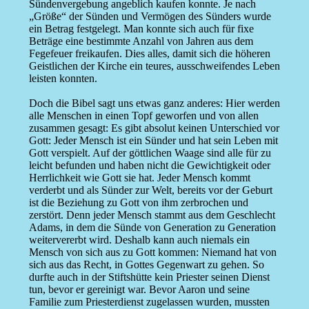
Sündenvergebung angeblich kaufen konnte. Je nach
„Größe“ der Sünden und Vermögen des Sünders wurde
ein Betrag festgelegt. Man konnte sich auch für fixe
Beträge eine bestimmte Anzahl von Jahren aus dem
Fegefeuer freikaufen. Dies alles, damit sich die höheren
Geistlichen der Kirche ein teures, ausschweifendes Leben
leisten konnten.
Doch die Bibel sagt uns etwas ganz anderes: Hier werden
alle Menschen in einen Topf geworfen und von allen
zusammen gesagt: Es gibt absolut keinen Unterschied vor
Gott: Jeder Mensch ist ein Sünder und hat sein Leben mit
Gott verspielt. Auf der göttlichen Waage sind alle für zu
leicht befunden und haben nicht die Gewichtigkeit oder
Herrlichkeit wie Gott sie hat. Jeder Mensch kommt
verderbt und als Sünder zur Welt, bereits vor der Geburt
ist die Beziehung zu Gott von ihm zerbrochen und
zerstört. Denn jeder Mensch stammt aus dem Geschlecht
Adams, in dem die Sünde von Generation zu Generation
weitervererbt wird. Deshalb kann auch niemals ein
Mensch von sich aus zu Gott kommen: Niemand hat von
sich aus das Recht, in Gottes Gegenwart zu gehen. So
durfte auch in der Stiftshütte kein Priester seinen Dienst
tun, bevor er gereinigt war. Bevor Aaron und seine
Familie zum Priesterdienst zugelassen wurden, mussten