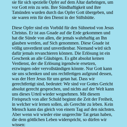
sie für sich spezielle Opfer auf dem Altar darbringen, um
vor Gott rein zu sein. Ihre Sündhaftigkeit und ihre
Tatsünden wurden durch das Opfer Gott übergeben, und
sie waren rein für den Dienst in der Stiftshütte.
Diese Opfer sind ein Vorbild für den Sühnetod von Jesus
Christus. Er ist aus Gnade auf die Erde gekommen und
hat die Sünde von allen, die jemals wahrhaftig an Ihn
glauben werden, auf Sich genommen. Diese Gnade ist
völlig unverdient und unverdienbar. Niemand wird sich
dafür jemals revanchieren können. Die Erlösung ist ein
Geschenk an alle Gläubigen. Es gibt absolut keinen
Verdienst, der die Erlösung irgendwie ersetzen,
erzwingen oder vervollständigen könnte. Nur Gott kann
sie uns schenken und uns rechtfertigen aufgrund dessen,
was der Herr Jesus für uns getan hat. Dass wir
gerechtfertigt sind, bedeutet: Wir sind vor Gottes Gericht
absolut gerecht gesprochen, und nichts auf der Welt kann
uns dieses Urteil wieder wegnehmen. Mit diesem
Freispruch von aller Schuld beginnt die Zeit der Freiheit,
in welcher wir lernen sollen, als Gerechte zu leben. Kein
Mensch kann das gleich von einem Tag auf den nächsten.
Aber wenn wir wieder eine ungerechte Tat getan haben,
die dem göttlichen Leben widerspricht, so dürfen wir
wissen: