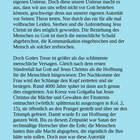
eigenen Untreue. Doch diese unsere Untreue macht es
aus, dass wir aus uns selbst nicht vor Gott bestehen
können, geschweige denn aus unserer eigenen Autorität
vor Seinen Thron treten. Nur durch das ein für alle mal
vollbrachte Leiden, Sterben und die Auferstehung Jesu
Christi ist dies möglich geworden. Die Beziehung des
Menschen zu Gott ist durch die menschliche Schuld
abgebrochen, die Kommunikation eingebrochen und der
Mensch als solcher zerbrochen.
Doch Gottes Treue ist größer als das schlimmste
menschliche Versagen. Gleich nach dem ersten
Sündenfall hat Gott auf Jesus Christus als die Hoffnung
für die Menschheit hingewiesen: Der Nachkomme der
Frau wird der Schlange den Kopf zertreten und sie
besiegen. Rund 4000 Jahre später ist dann auch genau
dies eingetreten: Am Kreuz von Golgatha hat Jesus
Christus die Mächte und Gewalten der Finsternis
entmachtet (wörtlich: splitternackt ausgezogen in Kol. 2,
15), sie öffentlich an den Pranger gestellt und über sie den
Triumph gefeiert. Damit wurde Er zur Hoffnung der
ganzen Welt. Bis zu diesem Zeitpunkt war Satan der
rechtmäßige Herrscher über die Erde; die Menschen
hatten ihm alle Macht abgegeben, die eigentlich die Ihre
hätte sein sollen. Doch nun war diese Autorität