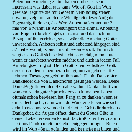
Beten und Anbetung zu tun haben und es ist sehr
interessant was dabei raus kam. Wie oft Gott im Wort
gewisse Begriffe die mit Gebet in Verbindung stehen
erwähnt, zeigt mir auch die Wichtigkeit dieser Aufgabe.
Eigenartig finde ich, das Wort Anbetung kommt nur 2
mal vor. Erwähnt als Anbetungsort und einmal Anbetung
von Engeln (durch Engel), nur 2mal und das nicht in
Bezug auf ihn gerichtet, so als wäre die Anbetung Gottes
unwesentlich. Anbeten selbst und anbetend hingegen sind
37 mal erwähnt, ist auch nicht besonders oft. Für mich
zeigt es das Gott sich selbst nicht so wichtig nimmt auch
wenn er angebetet werden möchte und auch in jedem Fall
Anbetungswürdig ist. Denn Gott ist ein selbstloser Gott,
der sich zu den seinen herab beugt, um zu geben statt zu
nehmen. Deswegen gebührt ihm auch Dank, Dankopfer,
Danklieder die von Dankchören gesungen werden. Diese
Dank-Begriffe werden 93 mal erwähnt. Danken hilft vor
wanken ist ein guter Spruch der sich in meinen Leben
oftmals schon bewiesen hat. Fang an zu danken wenn es
dir schlecht geht, dann wirst du Wunder erleben wie sich
dein Herzschmerz wandelt und Gottes Geist dir durch das
Dankgebet, die Augen öffnet, damit du Gottes Güte in
deinen Leben erkennen kannst. Ja Groß ist er Herr, darum
lasst uns Dankbarkeit im Gebet entgegen bringen. Beten
wird im Wort 43mal gefunden und ist meist mit bitten und