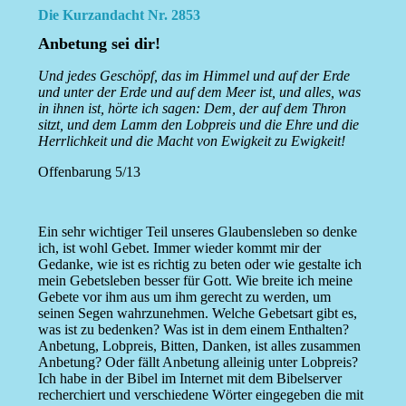
Die Kurzandacht Nr. 2853
Anbetung sei dir!
Und jedes Geschöpf, das im Himmel und auf der Erde
und unter der Erde und auf dem Meer ist, und alles, was
in ihnen ist, hörte ich sagen: Dem, der auf dem Thron
sitzt, und dem Lamm den Lobpreis und die Ehre und die
Herrlichkeit und die Macht von Ewigkeit zu Ewigkeit!
Offenbarung 5/13
Ein sehr wichtiger Teil unseres Glaubensleben so denke
ich, ist wohl Gebet. Immer wieder kommt mir der
Gedanke, wie ist es richtig zu beten oder wie gestalte ich
mein Gebetsleben besser für Gott. Wie breite ich meine
Gebete vor ihm aus um ihm gerecht zu werden, um
seinen Segen wahrzunehmen. Welche Gebetsart gibt es,
was ist zu bedenken? Was ist in dem einem Enthalten?
Anbetung, Lobpreis, Bitten, Danken, ist alles zusammen
Anbetung? Oder fällt Anbetung alleinig unter Lobpreis?
Ich habe in der Bibel im Internet mit dem Bibelserver
recherchiert und verschiedene Wörter eingegeben die mit