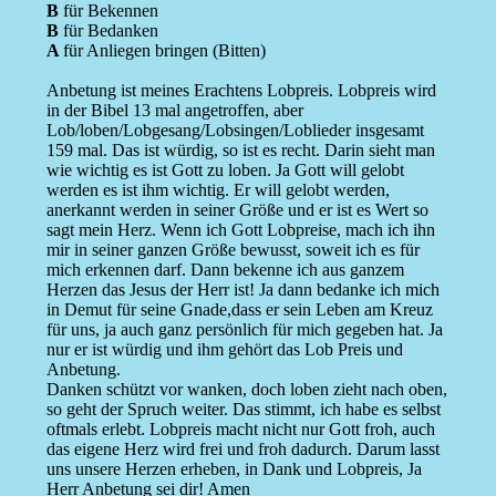
B
für Bekennen
B
für Bedanken
A
für Anliegen bringen (Bitten)
Anbetung ist meines Erachtens Lobpreis. Lobpreis wird
in der Bibel 13 mal angetroffen, aber
Lob/loben/Lobgesang/Lobsingen/Loblieder insgesamt
159 mal. Das ist würdig, so ist es recht. Darin sieht man
wie wichtig es ist Gott zu loben. Ja Gott will gelobt
werden es ist ihm wichtig. Er will gelobt werden,
anerkannt werden in seiner Größe und er ist es Wert so
sagt mein Herz. Wenn ich Gott Lobpreise, mach ich ihn
mir in seiner ganzen Größe bewusst, soweit ich es für
mich erkennen darf. Dann bekenne ich aus ganzem
Herzen das Jesus der Herr ist! Ja dann bedanke ich mich
in Demut für seine Gnade,dass er sein Leben am Kreuz
für uns, ja auch ganz persönlich für mich gegeben hat. Ja
nur er ist würdig und ihm gehört das Lob Preis und
Anbetung.
Danken schützt vor wanken, doch loben zieht nach oben,
so geht der Spruch weiter. Das stimmt, ich habe es selbst
oftmals erlebt. Lobpreis macht nicht nur Gott froh, auch
das eigene Herz wird frei und froh dadurch. Darum lasst
uns unsere Herzen erheben, in Dank und Lobpreis, Ja
Herr Anbetung sei dir! Amen