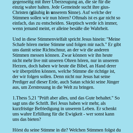
gegenseitig mit ihrer Überzeugung an, die sie für die
einzig wahre halten. Jede Gemeinde sucht ihre gius-
Christen (
g
läubig
i
n
u
nserem
S
inne). Auf welche der
Stimmen sollen wir nun hören? Oftmals ist es gar nicht so
einfach, das zu entscheiden. Skeptisch werde ich immer,
wenn jemand meint, er alleine besäße die Wahrheit.
Und in diese Stimmenvielfalt spricht Jesus hinein: ''Meine
Schafe hören meine Stimme und folgen mir nach.'' Er gibt
uns damit seine Richtschnur, an der wir die anderen
Stimmen messen können. Zwar können wir ihn heute
nicht mehr live mit unseren Ohren hören, nur in unserem
Herzen, doch haben wir heute die Bibel, an Hand derer
wir überprüfen können, welche Stimme die richtige ist,
der wir folgen sollen. Denn nicht nur Jesus hat seine
Prediger auf dieser Erde, auch Satan schickt seine Jünger
aus, um Zerstreuung in die Welt zu bringen.
1.Thess 5,21 ''Prüft aber alles, und das Gute behaltet.'' So
sagt uns die Schrift. Bei Jesus haben wir mehr, als
kurzfristige Befriedigung in unserem Leben. Er schenkt
uns wahre Erfüllung für die Ewigkeit - wer sonst kann
uns das bieten?
Hörst du seine Stimme in dir? Welchen Stimmen folgst du