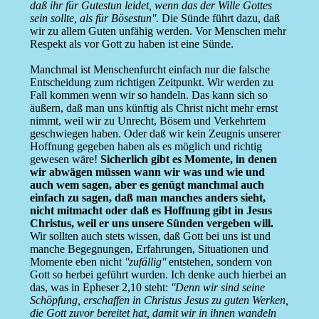
daß ihr für Gutestun leidet, wenn das der Wille Gottes
sein sollte, als für Bösestun''
. Die Sünde führt dazu, daß
wir zu allem Guten unfähig werden. Vor Menschen mehr
Respekt als vor Gott zu haben ist eine Sünde.
Manchmal ist Menschenfurcht einfach nur die falsche
Entscheidung zum richtigen Zeitpunkt. Wir werden zu
Fall kommen wenn wir so handeln. Das kann sich so
äußern, daß man uns künftig als Christ nicht mehr ernst
nimmt, weil wir zu Unrecht, Bösem und Verkehrtem
geschwiegen haben. Oder daß wir kein Zeugnis unserer
Hoffnung gegeben haben als es möglich und richtig
gewesen wäre!
Sicherlich gibt es Momente, in denen
wir abwägen müssen wann wir was und wie und
auch wem sagen, aber es genügt manchmal auch
einfach zu sagen, daß man manches anders sieht,
nicht mitmacht oder daß es Hoffnung gibt in Jesus
Christus, weil er uns unsere Sünden vergeben will.
Wir sollten auch stets wissen, daß Gott bei uns ist und
manche Begegnungen, Erfahrungen, Situationen und
Momente eben nicht
''zufällig''
entstehen, sondern von
Gott so herbei geführt wurden. Ich denke auch hierbei an
das, was in Epheser 2,10 steht:
''Denn wir sind seine
Schöpfung, erschaffen in Christus Jesus zu guten Werken,
die Gott zuvor bereitet hat, damit wir in ihnen wandeln