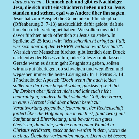
daraus drehen''
.
Dennoch gab und gibt es Nachfolger
Jesu, die sich nicht einschüchtern ließen und zu Jesus
standen und stehen, egal was Andere über ihn sagten.
Jesus hat zum Beispiel die Gemeinde in Philadelphia
(Offenbarung 3, 7-13) ausdrücklich dafür gelobt, daß sie
ihn eben nicht verleugnet haben. Wir sollten uns nicht
davor fürchten auch öffentlich zu Jesus zu stehen. In
Sprüche 29,25 lesen wir:
''Menschenfurcht bringt zu Fall;
wer sich aber auf den HERRN verlässt, wird beschützt''
.
Wer sich vor Menschen fürchtet, gibt letztlich dem Druck
nach entweder Böses zu tun, oder Gutes zu unterlassen.
Gerade wenn es darum geht Zeugnis zu geben, sollten
wir uns gut überlegen, ob schweigen und weghören und
wegsehen immer die beste Lösung ist? In 1. Petrus 3, 14-
17 schreibt der Apostel:
''Doch wenn ihr auch leiden
solltet um der Gerechtigkeit willen, glückselig seid ihr!
Ihr Drohen aber fürchtet nicht und laßt euch nicht
beunruhigen; sondern heiligt vielmehr Gott, den Herrn,
in euren Herzen! Seid aber allezeit bereit zur
Verantwortung gegenüber jedermann, der Rechenschaft
fordert über die Hoffnung, die in euch ist, [und zwar] mit
Sanftmut und Ehrerbietung; und bewahrt ein gutes
Gewissen, damit die, welche euren guten Wandel in
Christus verlästern, zuschanden werden in dem, worin sie
euch als Übeltäter verleumden mögen. Denn es ist besser,