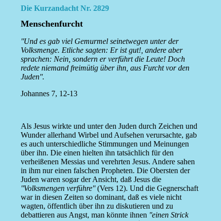
Die Kurzandacht Nr. 2829
Menschenfurcht
''Und es gab viel Gemurmel seinetwegen unter der
Volksmenge. Etliche sagten: Er ist gut!, andere aber
sprachen: Nein, sondern er verführt die Leute! Doch
redete niemand freimütig über ihn, aus Furcht vor den
Juden''.
Johannes 7, 12-13
Als Jesus wirkte und unter den Juden durch Zeichen und
Wunder allerhand Wirbel und Aufsehen verursachte, gab
es auch unterschiedliche Stimmungen und Meinungen
über ihn. Die einen hielten ihn tatsächlich für den
verheißenen Messias und verehrten Jesus. Andere sahen
in ihm nur einen falschen Propheten. Die Obersten der
Juden waren sogar der Ansicht, daß Jesus die
''Volksmengen verführe''
(Vers 12). Und die Gegnerschaft
war in diesen Zeiten so dominant, daß es viele nicht
wagten, öffentlich über ihn zu diskutieren und zu
debattieren aus Angst, man könnte ihnen
''einen Strick