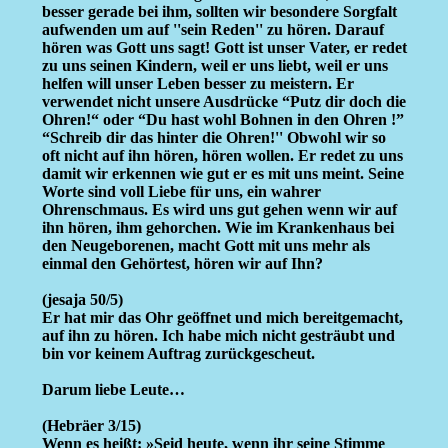
besser gerade bei ihm, sollten wir besondere Sorgfalt
aufwenden um auf ''sein Reden'' zu hören. Darauf
hören was Gott uns sagt! Gott ist unser Vater, er redet
zu uns seinen Kindern, weil er uns liebt, weil er uns
helfen will unser Leben besser zu meistern. Er
verwendet nicht unsere Ausdrücke “Putz dir doch die
Ohren!“ oder “Du hast wohl Bohnen in den Ohren !”
“Schreib dir das hinter die Ohren!'' Obwohl wir so
oft nicht auf ihn hören, hören wollen. Er redet zu uns
damit wir erkennen wie gut er es mit uns meint. Seine
Worte sind voll Liebe für uns, ein wahrer
Ohrenschmaus. Es wird uns gut gehen wenn wir auf
ihn hören, ihm gehorchen. Wie im Krankenhaus bei
den Neugeborenen, macht Gott mit uns mehr als
einmal den Gehörtest, hören wir auf Ihn?
(jesaja 50/5)
Er hat mir das Ohr geöffnet und mich bereitgemacht,
auf ihn zu hören. Ich habe mich nicht gesträubt und
bin vor keinem Auftrag zurückgescheut.
Darum liebe Leute…
(Hebräer 3/15)
Wenn es heißt: »Seid heute, wenn ihr seine Stimme