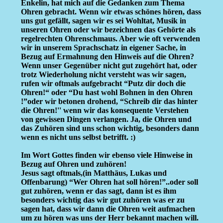
Enkelin, hat mich auf die Gedanken zum Thema
Ohren gebracht. Wenn wir etwas schönes hören, dass
uns gut gefällt, sagen wir es sei Wohltat, Musik in
unseren Ohren oder wir bezeichnen das Gehörte als
regelrechten Ohrenschmaus. Aber wie oft verwenden
wir in unserem Sprachschatz in eigener Sache, in
Bezug auf Ermahnung den Hinweis auf die Ohren?
Wenn unser Gegenüber nicht gut zugehört hat, oder
trotz Wiederholung nicht versteht was wir sagen,
rufen wir oftmals aufgebracht “Putz dir doch die
Ohren!“ oder “Du hast wohl Bohnen in den Ohren
!”oder wir betonen drohend, “Schreib dir das hinter
die Ohren!'' wenn wir das konsequente Verstehen
von gewissen Dingen verlangen. Ja, die Ohren und
das Zuhören sind uns schon wichtig, besonders dann
wenn es nicht uns selbst betrifft. :)
Im Wort Gottes finden wir ebenso viele Hinweise in
Bezug auf Ohren und zuhören!
Jesus sagt oftmals,(in Matthäus, Lukas und
Offenbarung) “Wer Ohren hat soll hören!”..oder soll
gut zuhören, wenn er das sagt, dann ist es ihm
besonders wichtig das wir gut zuhören was er zu
sagen hat, dass wir dann die Ohren weit aufmachen
um zu hören was uns der Herr bekannt machen will.