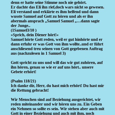
denn er hatte seine Stimme noch nie gehört.
Er dachte das Eli ihn rief,doch wars nicht so gewesen.
Eli verstand und erklärte es ihm helfend und dann
wusste Samuel auf Gott zu hören und als er ihn
abermals ansprach „Samuel Samuel „…dann sagte
der Junge..
(1Samuel3/10 )
»Sprich, dein Diener hört!«
Samuel hörte Gott reden, weil er gut hinhörte und er
dann erfuhr er was Gott von ihm wollte..und er führt
anschliesend treu seinen von Gott gegebenen Auftrag
aus (nachzulesen in 1 Samuel 3)
Gott spricht zu uns und will das wir gut zuhören, auf
ihn hören, genau so wie er auf uns hört.. unsere
Gebete erhört!
(Psalm 118/21)
Ich danke dir, Herr, du hast mich erhört! Du hast mir
die Rettung gebracht!
Wir Menschen sind auf Beziehung ausgerichtet, wir
reden miteinander und wir hören uns zu. Ein Geben
ein Nehmen so sollte es sein. Wir stehen aber auch mit
Gott in einer Beziehung und auch mit ihm, noch