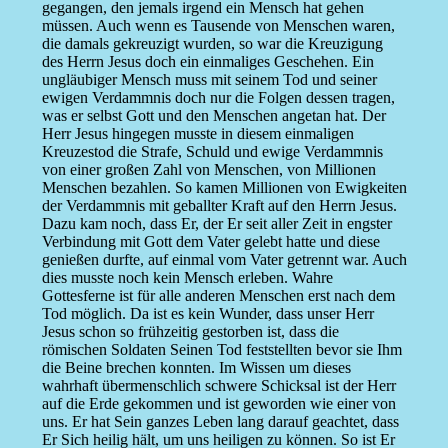
gegangen, den jemals irgend ein Mensch hat gehen
müssen. Auch wenn es Tausende von Menschen waren,
die damals gekreuzigt wurden, so war die Kreuzigung
des Herrn Jesus doch ein einmaliges Geschehen. Ein
ungläubiger Mensch muss mit seinem Tod und seiner
ewigen Verdammnis doch nur die Folgen dessen tragen,
was er selbst Gott und den Menschen angetan hat. Der
Herr Jesus hingegen musste in diesem einmaligen
Kreuzestod die Strafe, Schuld und ewige Verdammnis
von einer großen Zahl von Menschen, von Millionen
Menschen bezahlen. So kamen Millionen von Ewigkeiten
der Verdammnis mit geballter Kraft auf den Herrn Jesus.
Dazu kam noch, dass Er, der Er seit aller Zeit in engster
Verbindung mit Gott dem Vater gelebt hatte und diese
genießen durfte, auf einmal vom Vater getrennt war. Auch
dies musste noch kein Mensch erleben. Wahre
Gottesferne ist für alle anderen Menschen erst nach dem
Tod möglich. Da ist es kein Wunder, dass unser Herr
Jesus schon so frühzeitig gestorben ist, dass die
römischen Soldaten Seinen Tod feststellten bevor sie Ihm
die Beine brechen konnten. Im Wissen um dieses
wahrhaft übermenschlich schwere Schicksal ist der Herr
auf die Erde gekommen und ist geworden wie einer von
uns. Er hat Sein ganzes Leben lang darauf geachtet, dass
Er Sich heilig hält, um uns heiligen zu können. So ist Er