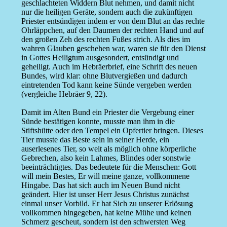
geschlachteten Widdern Blut nehmen, und damit nicht
nur die heiligen Geräte, sondern auch die zukünftigen
Priester entsündigen indem er von dem Blut an das rechte
Ohrläppchen, auf den Daumen der rechten Hand und auf
den großen Zeh des rechten Fußes strich. Als dies im
wahren Glauben geschehen war, waren sie für den Dienst
in Gottes Heiligtum ausgesondert, entsündigt und
geheiligt. Auch im Hebräerbrief, eine Schrift des neuen
Bundes, wird klar: ohne Blutvergießen und dadurch
eintretenden Tod kann keine Sünde vergeben werden
(vergleiche Hebräer 9, 22).
Damit im Alten Bund ein Priester die Vergebung einer
Sünde bestätigen konnte, musste man ihm in die
Stiftshütte oder den Tempel ein Opfertier bringen. Dieses
Tier musste das Beste sein in seiner Herde, ein
auserlesenes Tier, so weit als möglich ohne körperliche
Gebrechen, also kein Lahmes, Blindes oder sonstwie
beeinträchtigtes. Das bedeutete für die Menschen: Gott
will mein Bestes, Er will meine ganze, vollkommene
Hingabe. Das hat sich auch im Neuen Bund nicht
geändert. Hier ist unser Herr Jesus Christus zunächst
einmal unser Vorbild. Er hat Sich zu unserer Erlösung
vollkommen hingegeben, hat keine Mühe und keinen
Schmerz gescheut, sondern ist den schwersten Weg