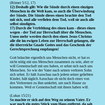
(Römer 5/12, 17)
12) Deshalb gilt: Wie die Sünde durch einen einzigen
Menschen in die Welt kam, so auch die Überwindung
der Sünde. Die Sünde dieses einen brachte den Tod
mit sich, und alle verfielen dem Tod, weil sie auch alle
selbst sündigten.
17) Durch die Verfehlung des einen kam - dieses einen
wegen - der Tod zur Herrschaft über die Menschen.
Umso mehr werden durch den einen Jesus Christus
alle die im ewigen Leben zur Herrschaft gelangen, die
die überreiche Gnade Gottes und das Geschenk der
Gerechtsprechung empfangen!
Gott bräuchte eigentlich uns Menschen nicht, er hat es
nicht nötig mit uns Menschen zusammen zu sein, aber er
will Gemeinschaft mit uns haben, er sehnt sich nach uns
Menschen. So wie der Vater nach seinen verloren Sohn
sich sehnt. Er hält Ausschau nach jedem seiner geliebten
Kinder, hält täglich Ausschau ob nicht doch eines von
den Verlorenen zu ihm umkehrt, um nach Hause zu
kommen. Weil er Gemeinschaft mit ihnen haben will.
(Lukas 15/21)
So machte er sich auf den Weg zu seinem Vater. Er
war noch ein gutes Stück vom Haus entfernt, da sah