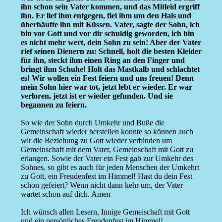
ihn schon sein Vater kommen, und das Mitleid ergriff
ihn. Er lief ihm entgegen, fiel ihm um den Hals und
überhäufte ihn mit Küssen. Vater, sagte der Sohn, ich
bin vor Gott und vor dir schuldig geworden, ich bin
es nicht mehr wert, dein Sohn zu sein! Aber der Vater
rief seinen Dienern zu: Schnell, holt die besten Kleider
für ihn, steckt ihm einen Ring an den Finger und
bringt ihm Schuhe! Holt das Mastkalb und schlachtet
es! Wir wollen ein Fest feiern und uns freuen! Denn
mein Sohn hier war tot, jetzt lebt er wieder. Er war
verloren, jetzt ist er wieder gefunden. Und sie
begannen zu feiern.
So wie der Sohn durch Umkehr und Buße die
Gemeinschaft wieder herstellen konnte so können auch
wir die Beziehung zu Gott wieder verbinden um
Gemeinschaft mit dem Vater, Gemeinschaft mit Gott zu
erlangen. Sowie der Vater ein Fest gab zur Umkehr des
Sohnes, so gibt es auch für jeden Menschen der Umkehrt
zu Gott, ein Freudenfest im Himmel! Hast du dein Fest
schon gefeiert? Wenn nicht dann kehr um, der Vater
wartet schon auf dich. Amen
Ich wünsch allen Lesern, Innige Gemeischaft mit Gott
und ein persönliches Freudenfest im Himmel!