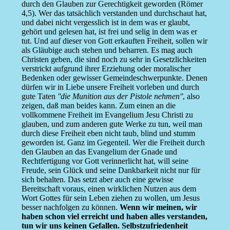
durch den Glauben zur Gerechtigkeit geworden (Römer
4,5). Wer das tatsächlich verstanden und durchschaut hat,
und dabei nicht vergesslich ist in dem was er glaubt,
gehört und gelesen hat, ist frei und selig in dem was er
tut. Und auf dieser von Gott erkauften Freiheit, sollen wir
als Gläubige auch stehen und beharren. Es mag auch
Christen geben, die sind noch zu sehr in Gesetzlichkeiten
verstrickt aufgrund ihrer Erziehung oder moralischer
Bedenken oder gewisser Gemeindeschwerpunkte. Denen
dürfen wir in Liebe unsere Freiheit vorleben und durch
gute Taten
''die Munition aus der Pistole nehmen''
, also
zeigen, daß man beides kann. Zum einen an die
vollkommene Freiheit im Evangelium Jesu Christi zu
glauben, und zum anderen gute Werke zu tun, weil man
durch diese Freiheit eben nicht taub, blind und stumm
geworden ist. Ganz im Gegenteil. Wer die Freiheit durch
den Glauben an das Evangelium der Gnade und
Rechtfertigung vor Gott verinnerlicht hat, will seine
Freude, sein Glück und seine Dankbarkeit nicht nur für
sich behalten. Das setzt aber auch eine gewisse
Bereitschaft voraus, einen wirklichen Nutzen aus dem
Wort Gottes für sein Leben ziehen zu wollen, um Jesus
besser nachfolgen zu können.
Wenn wir meinen, wir
haben schon viel erreicht und haben alles verstanden,
tun wir uns keinen Gefallen. Selbstzufriedenheit