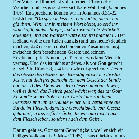
Der Vater im Himmel ist vollkommen. Ebenso die
Wahrheit und Jesus ist diese sichtbare Wahrheit (Johannes
14,6). Entsprechend können wir in Johannes 8,31-32
feststellen:
''Da sprach Jesus zu den Juden, die an ihn
glaubten: Wenn ihr in meinem Wort bleibt, so seid ihr
wahrhaftig meine Jünger, und ihr werdet die Wahrheit
erkennen, und die Wahrheit wird euch frei machen!''
. Der
Heiland wollte den Juden damals (und uns heute) deutlich
machen, daß es einen entscheidenden Zusammenhang
zwischen dem bestehenden Gesetz und seinem
Erscheinen gibt. Nämlich, daß er tut, was kein Mensch
vermag. Und das ist nichts anderes, als vor Gott gerecht
zu sein! In Römer 8, 2-4 lesen wir entsprechend:
''Denn
das Gesetz des Geistes, der lebendig macht in Christus
Jesus, hat dich frei gemacht von dem Gesetz der Sünde
und des Todes. Denn was dem Gesetz unmöglich war,
weil es durch das Fleisch geschwächt war, das tat Gott:
Er sandte seinen Sohn in der Gestalt des sündigen
Fleisches und um der Sünde willen und verdammte die
Sünde im Fleisch, damit die Gerechtigkeit, vom Gesetz
gefordert, in uns erfüllt würde, die wir nun nicht nach
dem Fleisch leben, sondern nach dem Geist''
.
Darum geht es. Gott sucht Gerechtigkeit, weil er sich ein
heiliges Volk sucht (3. Mose 11,45). Jesus Christus in uns