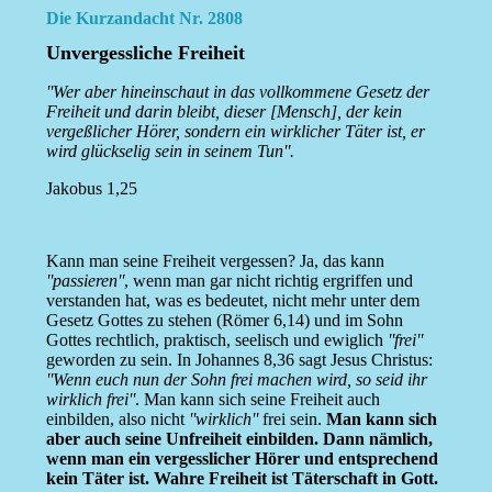
Die Kurzandacht Nr. 2808
Unvergessliche Freiheit
''Wer aber hineinschaut in das vollkommene Gesetz der
Freiheit und darin bleibt, dieser [Mensch], der kein
vergeßlicher Hörer, sondern ein wirklicher Täter ist, er
wird glückselig sein in seinem Tun''.
Jakobus 1,25
Kann man seine Freiheit vergessen? Ja, das kann
''passieren''
, wenn man gar nicht richtig ergriffen und
verstanden hat, was es bedeutet, nicht mehr unter dem
Gesetz Gottes zu stehen (Römer 6,14) und im Sohn
Gottes rechtlich, praktisch, seelisch und ewiglich
''frei''
geworden zu sein. In Johannes 8,36 sagt Jesus Christus:
''Wenn euch nun der Sohn frei machen wird, so seid ihr
wirklich frei''
. Man kann sich seine Freiheit auch
einbilden, also nicht
''wirklich''
frei sein.
Man kann sich
aber auch seine Unfreiheit einbilden. Dann nämlich,
wenn man ein vergesslicher Hörer und entsprechend
kein Täter ist. Wahre Freiheit ist Täterschaft in Gott.