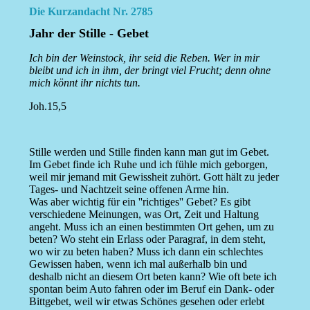
Die Kurzandacht Nr. 2785
Jahr der Stille - Gebet
Ich bin der Weinstock, ihr seid die Reben. Wer in mir
bleibt und ich in ihm, der bringt viel Frucht; denn ohne
mich könnt ihr nichts tun.
Joh.15,5
Stille werden und Stille finden kann man gut im Gebet.
Im Gebet finde ich Ruhe und ich fühle mich geborgen,
weil mir jemand mit Gewissheit zuhört. Gott hält zu jeder
Tages- und Nachtzeit seine offenen Arme hin.
Was aber wichtig für ein ''richtiges'' Gebet? Es gibt
verschiedene Meinungen, was Ort, Zeit und Haltung
angeht. Muss ich an einen bestimmten Ort gehen, um zu
beten? Wo steht ein Erlass oder Paragraf, in dem steht,
wo wir zu beten haben? Muss ich dann ein schlechtes
Gewissen haben, wenn ich mal außerhalb bin und
deshalb nicht an diesem Ort beten kann? Wie oft bete ich
spontan beim Auto fahren oder im Beruf ein Dank- oder
Bittgebet, weil wir etwas Schönes gesehen oder erlebt