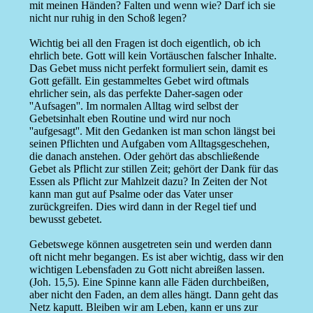
mit meinen Händen? Falten und wenn wie? Darf ich sie
nicht nur ruhig in den Schoß legen?
Wichtig bei all den Fragen ist doch eigentlich, ob ich
ehrlich bete. Gott will kein Vortäuschen falscher Inhalte.
Das Gebet muss nicht perfekt formuliert sein, damit es
Gott gefällt. Ein gestammeltes Gebet wird oftmals
ehrlicher sein, als das perfekte Daher-sagen oder
''Aufsagen''. Im normalen Alltag wird selbst der
Gebetsinhalt eben Routine und wird nur noch
''aufgesagt''. Mit den Gedanken ist man schon längst bei
seinen Pflichten und Aufgaben vom Alltagsgeschehen,
die danach anstehen. Oder gehört das abschließende
Gebet als Pflicht zur stillen Zeit; gehört der Dank für das
Essen als Pflicht zur Mahlzeit dazu? In Zeiten der Not
kann man gut auf Psalme oder das Vater unser
zurückgreifen. Dies wird dann in der Regel tief und
bewusst gebetet.
Gebetswege können ausgetreten sein und werden dann
oft nicht mehr begangen. Es ist aber wichtig, dass wir den
wichtigen Lebensfaden zu Gott nicht abreißen lassen.
(Joh. 15,5). Eine Spinne kann alle Fäden durchbeißen,
aber nicht den Faden, an dem alles hängt. Dann geht das
Netz kaputt. Bleiben wir am Leben, kann er uns zur