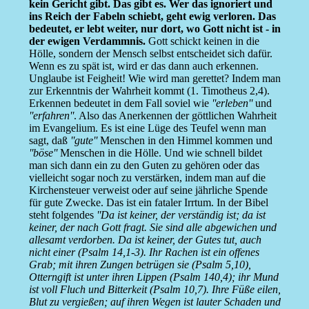
kein Gericht gibt. Das gibt es. Wer das ignoriert und
ins Reich der Fabeln schiebt, geht ewig verloren. Das
bedeutet, er lebt weiter, nur dort, wo Gott nicht ist - in
der ewigen Verdammnis.
Gott schickt keinen in die
Hölle, sondern der Mensch selbst entscheidet sich dafür.
Wenn es zu spät ist, wird er das dann auch erkennen.
Unglaube ist Feigheit! Wie wird man gerettet? Indem man
zur Erkenntnis der Wahrheit kommt (1. Timotheus 2,4).
Erkennen bedeutet in dem Fall soviel wie
''erleben''
und
''erfahren''
. Also das Anerkennen der göttlichen Wahrheit
im Evangelium. Es ist eine Lüge des Teufel wenn man
sagt, daß
''gute''
Menschen in den Himmel kommen und
''böse''
Menschen in die Hölle. Und wie schnell bildet
man sich dann ein zu den Guten zu gehören oder das
vielleicht sogar noch zu verstärken, indem man auf die
Kirchensteuer verweist oder auf seine jährliche Spende
für gute Zwecke. Das ist ein fataler Irrtum. In der Bibel
steht folgendes
''Da ist keiner, der verständig ist; da ist
keiner, der nach Gott fragt. Sie sind alle abgewichen und
allesamt verdorben. Da ist keiner, der Gutes tut, auch
nicht einer (Psalm 14,1-3). Ihr Rachen ist ein offenes
Grab; mit ihren Zungen betrügen sie (Psalm 5,10),
Otterngift ist unter ihren Lippen (Psalm 140,4); ihr Mund
ist voll Fluch und Bitterkeit (Psalm 10,7). Ihre Füße eilen,
Blut zu vergießen; auf ihren Wegen ist lauter Schaden und