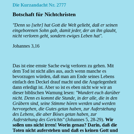
Die Kurzandacht Nr. 2777
Botschaft für Nichtchristen
''Denn so [sehr] hat Gott die Welt geliebt, daß er seinen
eingeborenen Sohn gab, damit jeder, der an ihn glaubt,
nicht verloren geht, sondern ewiges Leben hat''.
Johannes 3,16
Das ist eine ernste Sache ewig verloren zu gehen. Mit
dem Tod ist nicht alles aus, auch wenn manche es
bevorzugen würden, daß man am Ende seines Lebens
einfach den Deckel drauf macht und die Angelegenheit
dann erledigt ist. Aber so ist es eben nicht wie wir an
dieser biblischen Warnung lesen:
''Wundert euch darüber
nicht. Denn es kommt die Stunde, in der alle, die in den
Gräbern sind, seine Stimme hören werden und werden
hervorgehen, die Gutes getan haben, zur Auferstehung
des Lebens, die aber Böses getan haben, zur
Auferstehung des Gerichts''
(Johannes 5, 28-29).
Wir
sollen uns nicht irren! Worin genau? Darin, daß die
Toten nicht auferstehen und daß es keinen Gott und