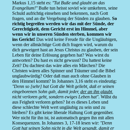
Markus 1,15 steht es:
''Tut Buße und glaubt an das
Evangelium!''
Buße tun heisst soviel wie umkehren, seine
Schuld aufrichtig einsehen und bekennen, nach Gott
fragen, und an die Vergebung der Sünden zu glauben.
So
richtig begreifen werden wir das mit der Sünde, der
Gerechtigkeit, dem Gericht erst im Himmel, aber
wenn wir in unseren Sünden sterben, kommen wir
ins Gericht!
Das wird keine Freude für die Ungläubigen,
wenn der allmächtige Gott dich fragen wird, warum du
dich geweigert hast an Jesus Christus zu glauben, der sein
Leben für deine Erlösung gegeben hat? Was wirst du
antworten? Du hast es nicht gewusst? Du hattest keine
Zeit? Du dachtest das wäre alles ein Märchen? Die
Christen wären alles Spinner und Träumer und die Bibel
unglaubwürdig? Oder daß man auch ohne Glauben in
den Himmel kommt? In Johannes 3,16 steht es eindeutig:
''Denn so [sehr] hat Gott die Welt geliebt, daß er seinen
eingeborenen Sohn gab, damit jeder,
der an ihn glaubt
,
nicht verloren geht, sondern ewiges Leben hat''
. Willst du
aus Feigheit verloren gehen? Ist es dieses Leben und
diese schlechte Welt wert ungläubig zu sein und zu
bleiben? Es gibt keine liberale Haltung Gott gegenüber.
Wer nicht für ihn ist, ist automatisch gegen ihn mit allen
Konsequenzen. In Johannes 3, 17-18 lesen wir:
''Denn
Gott hat seinen Sohn nicht in die Welt gesandt, damit er