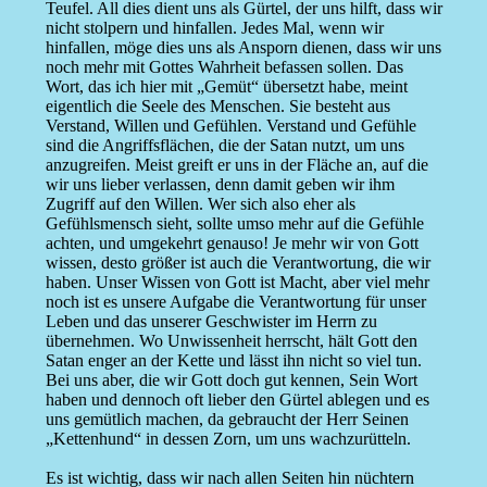
Teufel. All dies dient uns als Gürtel, der uns hilft, dass wir
nicht stolpern und hinfallen. Jedes Mal, wenn wir
hinfallen, möge dies uns als Ansporn dienen, dass wir uns
noch mehr mit Gottes Wahrheit befassen sollen. Das
Wort, das ich hier mit „Gemüt“ übersetzt habe, meint
eigentlich die Seele des Menschen. Sie besteht aus
Verstand, Willen und Gefühlen. Verstand und Gefühle
sind die Angriffsflächen, die der Satan nutzt, um uns
anzugreifen. Meist greift er uns in der Fläche an, auf die
wir uns lieber verlassen, denn damit geben wir ihm
Zugriff auf den Willen. Wer sich also eher als
Gefühlsmensch sieht, sollte umso mehr auf die Gefühle
achten, und umgekehrt genauso! Je mehr wir von Gott
wissen, desto größer ist auch die Verantwortung, die wir
haben. Unser Wissen von Gott ist Macht, aber viel mehr
noch ist es unsere Aufgabe die Verantwortung für unser
Leben und das unserer Geschwister im Herrn zu
übernehmen. Wo Unwissenheit herrscht, hält Gott den
Satan enger an der Kette und lässt ihn nicht so viel tun.
Bei uns aber, die wir Gott doch gut kennen, Sein Wort
haben und dennoch oft lieber den Gürtel ablegen und es
uns gemütlich machen, da gebraucht der Herr Seinen
„Kettenhund“ in dessen Zorn, um uns wachzurütteln.
Es ist wichtig, dass wir nach allen Seiten hin nüchtern