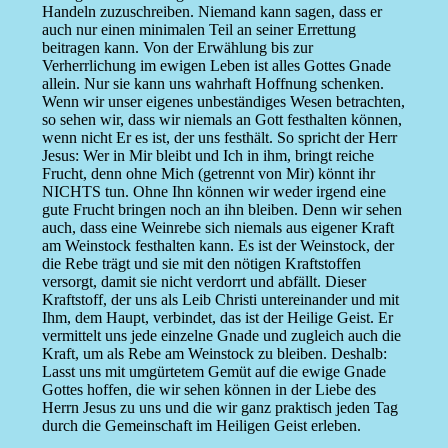
Handeln zuzuschreiben. Niemand kann sagen, dass er
auch nur einen minimalen Teil an seiner Errettung
beitragen kann. Von der Erwählung bis zur
Verherrlichung im ewigen Leben ist alles Gottes Gnade
allein. Nur sie kann uns wahrhaft Hoffnung schenken.
Wenn wir unser eigenes unbeständiges Wesen betrachten,
so sehen wir, dass wir niemals an Gott festhalten können,
wenn nicht Er es ist, der uns festhält. So spricht der Herr
Jesus: Wer in Mir bleibt und Ich in ihm, bringt reiche
Frucht, denn ohne Mich (getrennt von Mir) könnt ihr
NICHTS tun. Ohne Ihn können wir weder irgend eine
gute Frucht bringen noch an ihn bleiben. Denn wir sehen
auch, dass eine Weinrebe sich niemals aus eigener Kraft
am Weinstock festhalten kann. Es ist der Weinstock, der
die Rebe trägt und sie mit den nötigen Kraftstoffen
versorgt, damit sie nicht verdorrt und abfällt. Dieser
Kraftstoff, der uns als Leib Christi untereinander und mit
Ihm, dem Haupt, verbindet, das ist der Heilige Geist. Er
vermittelt uns jede einzelne Gnade und zugleich auch die
Kraft, um als Rebe am Weinstock zu bleiben. Deshalb:
Lasst uns mit umgürtetem Gemüt auf die ewige Gnade
Gottes hoffen, die wir sehen können in der Liebe des
Herrn Jesus zu uns und die wir ganz praktisch jeden Tag
durch die Gemeinschaft im Heiligen Geist erleben.