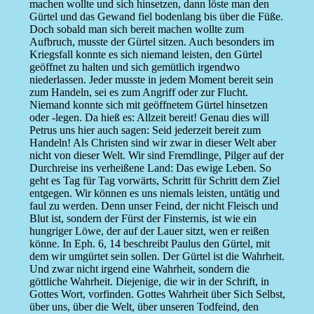
machen wollte und sich hinsetzen, dann löste man den
Gürtel und das Gewand fiel bodenlang bis über die Füße.
Doch sobald man sich bereit machen wollte zum
Aufbruch, musste der Gürtel sitzen. Auch besonders im
Kriegsfall konnte es sich niemand leisten, den Gürtel
geöffnet zu halten und sich gemütlich irgendwo
niederlassen. Jeder musste in jedem Moment bereit sein
zum Handeln, sei es zum Angriff oder zur Flucht.
Niemand konnte sich mit geöffnetem Gürtel hinsetzen
oder -legen. Da hieß es: Allzeit bereit! Genau dies will
Petrus uns hier auch sagen: Seid jederzeit bereit zum
Handeln! Als Christen sind wir zwar in dieser Welt aber
nicht von dieser Welt. Wir sind Fremdlinge, Pilger auf der
Durchreise ins verheißene Land: Das ewige Leben. So
geht es Tag für Tag vorwärts, Schritt für Schritt dem Ziel
entgegen. Wir können es uns niemals leisten, untätig und
faul zu werden. Denn unser Feind, der nicht Fleisch und
Blut ist, sondern der Fürst der Finsternis, ist wie ein
hungriger Löwe, der auf der Lauer sitzt, wen er reißen
könne. In Eph. 6, 14 beschreibt Paulus den Gürtel, mit
dem wir umgürtet sein sollen. Der Gürtel ist die Wahrheit.
Und zwar nicht irgend eine Wahrheit, sondern die
göttliche Wahrheit. Diejenige, die wir in der Schrift, in
Gottes Wort, vorfinden. Gottes Wahrheit über Sich Selbst,
über uns, über die Welt, über unseren Todfeind, den