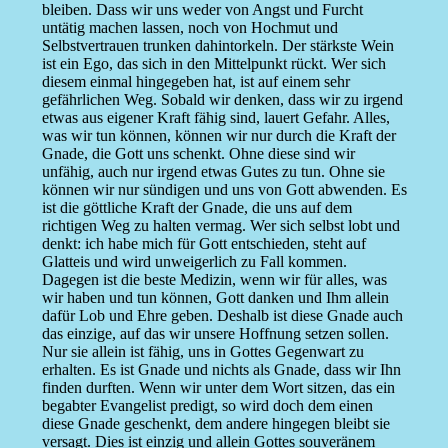
bleiben. Dass wir uns weder von Angst und Furcht
untätig machen lassen, noch von Hochmut und
Selbstvertrauen trunken dahintorkeln. Der stärkste Wein
ist ein Ego, das sich in den Mittelpunkt rückt. Wer sich
diesem einmal hingegeben hat, ist auf einem sehr
gefährlichen Weg. Sobald wir denken, dass wir zu irgend
etwas aus eigener Kraft fähig sind, lauert Gefahr. Alles,
was wir tun können, können wir nur durch die Kraft der
Gnade, die Gott uns schenkt. Ohne diese sind wir
unfähig, auch nur irgend etwas Gutes zu tun. Ohne sie
können wir nur sündigen und uns von Gott abwenden. Es
ist die göttliche Kraft der Gnade, die uns auf dem
richtigen Weg zu halten vermag. Wer sich selbst lobt und
denkt: ich habe mich für Gott entschieden, steht auf
Glatteis und wird unweigerlich zu Fall kommen.
Dagegen ist die beste Medizin, wenn wir für alles, was
wir haben und tun können, Gott danken und Ihm allein
dafür Lob und Ehre geben. Deshalb ist diese Gnade auch
das einzige, auf das wir unsere Hoffnung setzen sollen.
Nur sie allein ist fähig, uns in Gottes Gegenwart zu
erhalten. Es ist Gnade und nichts als Gnade, dass wir Ihn
finden durften. Wenn wir unter dem Wort sitzen, das ein
begabter Evangelist predigt, so wird doch dem einen
diese Gnade geschenkt, dem andere hingegen bleibt sie
versagt. Dies ist einzig und allein Gottes souveränem