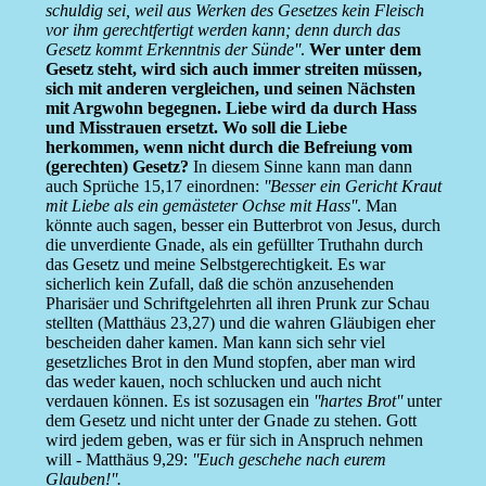
schuldig sei, weil aus Werken des Gesetzes kein Fleisch
vor ihm gerechtfertigt werden kann; denn durch das
Gesetz kommt Erkenntnis der Sünde''
.
Wer unter dem
Gesetz steht, wird sich auch immer streiten müssen,
sich mit anderen vergleichen, und seinen Nächsten
mit Argwohn begegnen. Liebe wird da durch Hass
und Misstrauen ersetzt. Wo soll die Liebe
herkommen, wenn nicht durch die Befreiung vom
(gerechten) Gesetz?
In diesem Sinne kann man dann
auch Sprüche 15,17 einordnen:
''Besser ein Gericht Kraut
mit Liebe als ein gemästeter Ochse mit Hass''
. Man
könnte auch sagen, besser ein Butterbrot von Jesus, durch
die unverdiente Gnade, als ein gefüllter Truthahn durch
das Gesetz und meine Selbstgerechtigkeit. Es war
sicherlich kein Zufall, daß die schön anzusehenden
Pharisäer und Schriftgelehrten all ihren Prunk zur Schau
stellten (Matthäus 23,27) und die wahren Gläubigen eher
bescheiden daher kamen. Man kann sich sehr viel
gesetzliches Brot in den Mund stopfen, aber man wird
das weder kauen, noch schlucken und auch nicht
verdauen können. Es ist sozusagen ein
''hartes Brot''
unter
dem Gesetz und nicht unter der Gnade zu stehen. Gott
wird jedem geben, was er für sich in Anspruch nehmen
will - Matthäus 9,29:
''Euch geschehe nach eurem
Glauben!''.