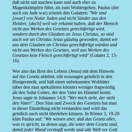
daß nicht satt machen kann und auch eher zu
Magenkrämpfen führt, als zum Wohlergehen. Paulus (der
auch ein Jude war) schrieb den Galatern:
''Wir sind
[zwar] von Natur Juden und nicht Sünder aus den
Heiden; [doch] weil wir erkannt haben, daß der Mensch
nicht aus Werken des Gesetzes gerechtfertigt wird,
sondern durch den Glauben an Jesus Christus, so sind
auch wir an Christus Jesus gläubig geworden, damit wir
aus dem Glauben an Christus gerechtfertigt würden und
nicht aus Werken des Gesetzes, weil aus Werken des
Gesetzes kein Fleisch gerechtfertigt wird''
(Galater 2, 15-
16).
Wer also das Brot des Lebens (Jesus) mit dem Hinweis
auf das Gesetz ablehnt, tritt sozusagen geistlich in den
Hungerstreik, und hält einen unbekannten Wohltäter
(über den man spekulieren könnte) weniger fragwürdig
als den Sohn Gottes, der den Vater im Himmel kennt.
Jesus sagte in Johannes 14,9:
''Wer mich sieht, der sieht
den Vater!''
. Den Sinn und Zweck des Gesetzes hat man
in dieser Einstellung nicht verstanden und wird das
geistlich auch nicht überleben können. In Römer 3, 19-20
klärt Paulus auf:
''Wir wissen aber, daß das Gesetz alles,
was es spricht, zu denen sagt, die unter dem Gesetz sind,
damit jeder Mund verstopft werde und alle Welt vor Gott