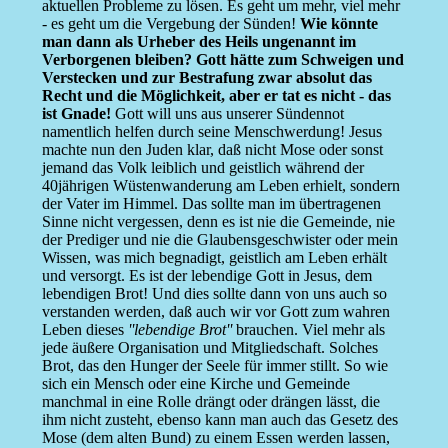
aktuellen Probleme zu lösen. Es geht um mehr, viel mehr
- es geht um die Vergebung der Sünden!
Wie könnte
man dann als Urheber des Heils ungenannt im
Verborgenen bleiben? Gott hätte zum Schweigen und
Verstecken und zur Bestrafung zwar absolut das
Recht und die Möglichkeit, aber er tat es nicht - das
ist Gnade!
Gott will uns aus unserer Sündennot
namentlich helfen durch seine Menschwerdung! Jesus
machte nun den Juden klar, daß nicht Mose oder sonst
jemand das Volk leiblich und geistlich während der
40jährigen Wüstenwanderung am Leben erhielt, sondern
der Vater im Himmel. Das sollte man im übertragenen
Sinne nicht vergessen, denn es ist nie die Gemeinde, nie
der Prediger und nie die Glaubensgeschwister oder mein
Wissen, was mich begnadigt, geistlich am Leben erhält
und versorgt. Es ist der lebendige Gott in Jesus, dem
lebendigen Brot! Und dies sollte dann von uns auch so
verstanden werden, daß auch wir vor Gott zum wahren
Leben dieses
''lebendige Brot''
brauchen. Viel mehr als
jede äußere Organisation und Mitgliedschaft. Solches
Brot, das den Hunger der Seele für immer stillt. So wie
sich ein Mensch oder eine Kirche und Gemeinde
manchmal in eine Rolle drängt oder drängen lässt, die
ihm nicht zusteht, ebenso kann man auch das Gesetz des
Mose (dem alten Bund) zu einem Essen werden lassen,