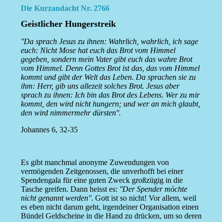
Die Kurzandacht Nr. 2766
Geistlicher Hungerstreik
''Da sprach Jesus zu ihnen: Wahrlich, wahrlich, ich sage
euch: Nicht Mose hat euch das Brot vom Himmel
gegeben, sondern mein Vater gibt euch das wahre Brot
vom Himmel. Denn Gottes Brot ist das, das vom Himmel
kommt und gibt der Welt das Leben. Da sprachen sie zu
ihm: Herr, gib uns allezeit solches Brot. Jesus aber
sprach zu ihnen: Ich bin das Brot des Lebens. Wer zu mir
kommt, den wird nicht hungern; und wer an mich glaubt,
den wird nimmermehr dürsten''.
Johannes 6, 32-35
Es gibt manchmal anonyme Zuwendungen von
vermögenden Zeitgenossen, die unverhofft bei einer
Spendengala für eine guten Zweck großzügig in die
Tasche greifen. Dann heisst es:
''Der Spender möchte
nicht genannt werden''
. Gott ist so nicht! Vor allem, weil
es eben nicht darum geht, irgendeiner Organisation einen
Bündel Geldscheine in die Hand zu drücken, um so deren