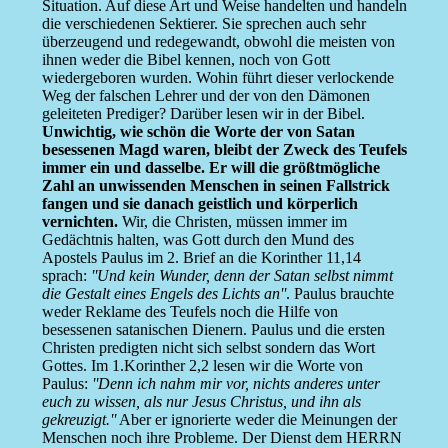
Situation. Auf diese Art und Weise handelten und handeln
die verschiedenen Sektierer. Sie sprechen auch sehr
überzeugend und redegewandt, obwohl die meisten von
ihnen weder die Bibel kennen, noch von Gott
wiedergeboren wurden. Wohin führt dieser verlockende
Weg der falschen Lehrer und der von den Dämonen
geleiteten Prediger? Darüber lesen wir in der Bibel.
Unwichtig, wie schön die Worte der von Satan
besessenen Magd waren, bleibt der Zweck des Teufels
immer ein und dasselbe. Er will die größtmögliche
Zahl an unwissenden Menschen in seinen Fallstrick
fangen und sie danach geistlich und körperlich
vernichten.
Wir, die Christen, müssen immer im
Gedächtnis halten, was Gott durch den Mund des
Apostels Paulus im 2. Brief an die Korinther 11,14
sprach:
''Und kein Wunder, denn der Satan selbst nimmt
die Gestalt eines Engels des Lichts an''
. Paulus brauchte
weder Reklame des Teufels noch die Hilfe von
besessenen satanischen Dienern. Paulus und die ersten
Christen predigten nicht sich selbst sondern das Wort
Gottes. Im 1.Korinther 2,2 lesen wir die Worte von
Paulus:
''Denn ich nahm mir vor, nichts anderes unter
euch zu wissen, als nur Jesus Christus, und ihn als
gekreuzigt.''
Aber er ignorierte weder die Meinungen der
Menschen noch ihre Probleme. Der Dienst dem HERRN