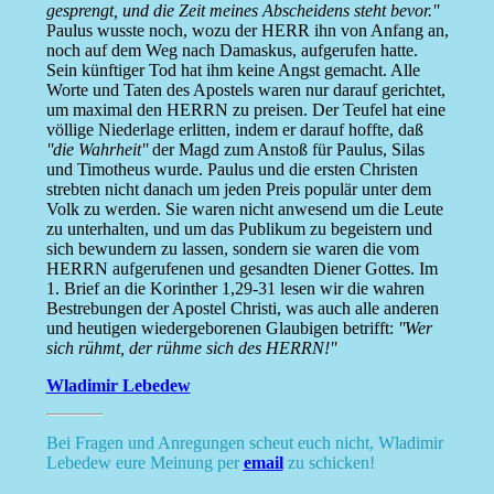
gesprengt, und die Zeit meines Abscheidens steht bevor.''
Paulus wusste noch, wozu der HERR ihn von Anfang an,
noch auf dem Weg nach Damaskus, aufgerufen hatte.
Sein künftiger Tod hat ihm keine Angst gemacht. Alle
Worte und Taten des Apostels waren nur darauf gerichtet,
um maximal den HERRN zu preisen. Der Teufel hat eine
völlige Niederlage erlitten, indem er darauf hoffte, daß
''die Wahrheit''
der Magd zum Anstoß für Paulus, Silas
und Timotheus wurde. Paulus und die ersten Christen
strebten nicht danach um jeden Preis populär unter dem
Volk zu werden. Sie waren nicht anwesend um die Leute
zu unterhalten, und um das Publikum zu begeistern und
sich bewundern zu lassen, sondern sie waren die vom
HERRN aufgerufenen und gesandten Diener Gottes. Im
1. Brief an die Korinther 1,29-31 lesen wir die wahren
Bestrebungen der Apostel Christi, was auch alle anderen
und heutigen wiedergeborenen Glaubigen betrifft:
''Wer
sich rühmt, der rühme sich des HERRN!''
Wladimir Lebedew
Bei Fragen und Anregungen scheut euch nicht, Wladimir
Lebedew eure Meinung per
email
zu schicken!