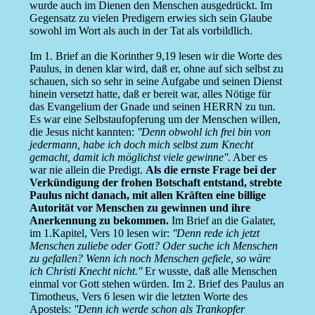
wurde auch im Dienen den Menschen ausgedrückt. Im
Gegensatz zu vielen Predigern erwies sich sein Glaube
sowohl im Wort als auch in der Tat als vorbildlich.
Im 1. Brief an die Korinther 9,19 lesen wir die Worte des
Paulus, in denen klar wird, daß er, ohne auf sich selbst zu
schauen, sich so sehr in seine Aufgabe und seinen Dienst
hinein versetzt hatte, daß er bereit war, alles Nötige für
das Evangelium der Gnade und seinen HERRN zu tun.
Es war eine Selbstaufopferung um der Menschen willen,
die Jesus nicht kannten:
''Denn obwohl ich frei bin von
jedermann, habe ich doch mich selbst zum Knecht
gemacht, damit ich möglichst viele gewinne''
. Aber es
war nie allein die Predigt.
Als die ernste Frage bei der
Verkündigung der frohen Botschaft entstand, strebte
Paulus nicht danach, mit allen Kräften eine billige
Autorität vor Menschen zu gewinnen und ihre
Anerkennung zu bekommen.
Im Brief an die Galater,
im 1.Kapitel, Vers 10 lesen wir:
''Denn rede ich jetzt
Menschen zuliebe oder Gott? Oder suche ich Menschen
zu gefallen? Wenn ich noch Menschen gefiele, so wäre
ich Christi Knecht nicht.''
Er wusste, daß alle Menschen
einmal vor Gott stehen würden. Im 2. Brief des Paulus an
Timotheus, Vers 6 lesen wir die letzten Worte des
Apostels:
''Denn ich werde schon als Trankopfer