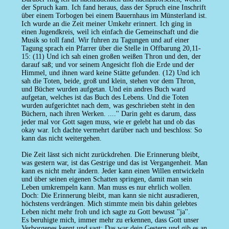
der Spruch kam. Ich fand heraus, dass der Spruch eine Inschrift
über einem Torbogen bei einem Bauernhaus im Münsterland ist.
Ich wurde an die Zeit meiner Umkehr erinnert. Ich ging in
einen Jugendkreis, weil ich einfach die Gemeinschaft und die
Musik so toll fand. Wir fuhren zu Tagungen und auf einer
Tagung sprach ein Pfarrer über die Stelle in Offbarung 20,11-
15: (11) Und ich sah einen großen weißen Thron und den, der
darauf saß; und vor seinem Angesicht floh die Erde und der
Himmel, und ihnen ward keine Stätte gefunden. (12) Und ich
sah die Toten, beide, groß und klein, stehen vor dem Thron,
und Bücher wurden aufgetan. Und ein andres Buch ward
aufgetan, welches ist das Buch des Lebens. Und die Toten
wurden aufgerichtet nach dem, was geschrieben steht in den
Büchern, nach ihren Werken. ....'' Darin geht es darum, dass
jeder mal vor Gott sagen muss, wie er gelebt hat und ob das
okay war. Ich dachte vermehrt darüber nach und beschloss: So
kann das nicht weitergehen.
Die Zeit lässt sich nicht zurückdrehen. Die Erinnerung bleibt,
was gestern war, ist das Gestrige und das ist Vergangenheit. Man
kann es nicht mehr ändern. Jeder kann einen Willen entwickeln
und über seinen eigenen Schatten springen, damit man sein
Leben umkrempeln kann. Man muss es nur ehrlich wollen.
Doch: Die Erinnerung bleibt, man kann sie nicht ausradieren,
höchstens verdrängen. Mich stimmte mein bis dahin gelebtes
Leben nicht mehr froh und ich sagte zu Gott bewusst ''ja''.
Es beruhigte mich, immer mehr zu erkennen, dass Gott unser
Verborgenes kennt und sagt: Das war dein Gestern und gib es an