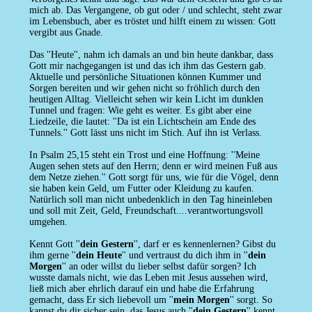
mich ab. Das Vergangene, ob gut oder / und schlecht, steht zwar
im Lebensbuch, aber es tröstet und hilft einem zu wissen: Gott
vergibt aus Gnade.
Das ''Heute'', nahm ich damals an und bin heute dankbar, dass
Gott mir nachgegangen ist und das ich ihm das Gestern gab.
Aktuelle und persönliche Situationen können Kummer und
Sorgen bereiten und wir gehen nicht so fröhlich durch den
heutigen Alltag. Vielleicht sehen wir kein Licht im dunklen
Tunnel und fragen: Wie geht es weiter. Es gibt aber eine
Liedzeile, die lautet: ''Da ist ein Lichtschein am Ende des
Tunnels.'' Gott lässt uns nicht im Stich. Auf ihn ist Verlass.
In Psalm 25,15 steht ein Trost und eine Hoffnung: ''Meine
Augen sehen stets auf den Herrn; denn er wird meinen Fuß aus
dem Netze ziehen.'' Gott sorgt für uns, wie für die Vögel, denn
sie haben kein Geld, um Futter oder Kleidung zu kaufen.
Natürlich soll man nicht unbedenklich in den Tag hineinleben
und soll mit Zeit, Geld, Freundschaft....verantwortungsvoll
umgehen.
Kennt Gott ''
dein Gestern
'', darf er es kennenlernen? Gibst du
ihm gerne ''
dein Heute
'' und vertraust du dich ihm in ''
dein
Morgen
'' an oder willst du lieber selbst dafür sorgen? Ich
wusste damals nicht, wie das Leben mit Jesus aussehen wird,
ließ mich aber ehrlich darauf ein und habe die Erfahrung
gemacht, dass Er sich liebevoll um ''
mein Morgen
'' sorgt. So
kannst du dir sicher sein, das Jesus auch ''
dein Gestern
'' kennt,