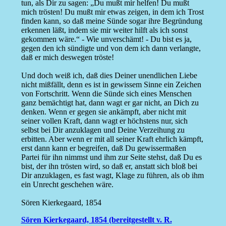
tun, als Dir zu sagen: „Du mußt mir helfen! Du mußt
mich trösten! Du mußt mir etwas zeigen, in dem ich Trost
finden kann, so daß meine Sünde sogar ihre Begründung
erkennen läßt, indem sie mir weiter hilft als ich sonst
gekommen wäre.“ - Wie unverschämt! - Du bist es ja,
gegen den ich sündigte und von dem ich dann verlangte,
daß er mich deswegen tröste!
Und doch weiß ich, daß dies Deiner unendlichen Liebe
nicht mißfällt, denn es ist in gewissem Sinne ein Zeichen
von Fortschritt. Wenn die Sünde sich eines Menschen
ganz bemächtigt hat, dann wagt er gar nicht, an Dich zu
denken. Wenn er gegen sie ankämpft, aber nicht mit
seiner vollen Kraft, dann wagt er höchstens nur, sich
selbst bei Dir anzuklagen und Deine Verzeihung zu
erbitten. Aber wenn er mit all seiner Kraft ehrlich kämpft,
erst dann kann er begreifen, daß Du gewissermaßen
Partei für ihn nimmst und ihm zur Seite stehst, daß Du es
bist, der ihn trösten wird, so daß er, anstatt sich bloß bei
Dir anzuklagen, es fast wagt, Klage zu führen, als ob ihm
ein Unrecht geschehen wäre.
Sören Kierkegaard, 1854
Sören Kierkegaard, 1854 (bereitgestellt v. R.