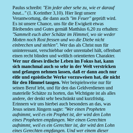
Paulus schreibt:
''Ein jeder aber sehe zu, wie er darauf
baut...''
(1. Korinther 3,10). Hier liegt unsere
Verantwortung, die dann auch
''im Feuer''
geprüft wird.
Es ist unsere Chance, uns für die Ewigkeit etwas
Bleibendes und Gutes gemäß Matthäus 6,20 zu erhalten:
''Sammelt euch aber Schätze im Himmel, wo sie weder
Motten noch Rost fressen und wo die Diebe nicht
einbrechen und stehlen''
. Wer das als Christ nun für
uninteressant, verschiebbar oder unrentabel hält, offenbart
einen recht blinden und weltlich orientierten Charakter.
Wer nur dieses irdische Leben im Fokus hat, kann
sich manchmal auch so sehr in der Welt verstricken
und gefangen nehmen lassen, daß er dann auch nur
eitle und egoistische Werke vorzuweisen hat, die nicht
für den Himmel taugen.
Wer beispielsweise nur für
seinen Beruf lebt, und für den das Geldverdienen und
materielle Schätze zu horten, das Wichtigste ist als alles
andere, der denkt sehr beschränkt und kurzfristig.
Erinnern wir uns hierbei auch besonders an das, was
Jesus seinen Jüngern sagte:
''Wer einen Propheten
aufnimmt, weil es ein Prophet ist, der wird den Lohn
eines Propheten empfangen. Wer einen Gerechten
aufnimmt, weil es ein Gerechter ist, der wird den Lohn
eines Gerechten empfangen. Und wer einem dieser