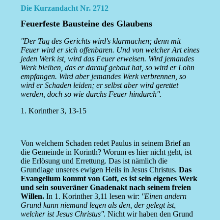
Die Kurzandacht Nr. 2712
Feuerfeste Bausteine des Glaubens
''Der Tag des Gerichts wird's klarmachen; denn mit
Feuer wird er sich offenbaren. Und von welcher Art eines
jeden Werk ist, wird das Feuer erweisen. Wird jemandes
Werk bleiben, das er darauf gebaut hat, so wird er Lohn
empfangen. Wird aber jemandes Werk verbrennen, so
wird er Schaden leiden; er selbst aber wird gerettet
werden, doch so wie durchs Feuer hindurch''.
1. Korinther 3, 13-15
Von welchem Schaden redet Paulus in seinem Brief an
die Gemeinde in Korinth? Worum es hier nicht geht, ist
die Erlösung und Errettung. Das ist nämlich die
Grundlage unseres ewigen Heils in Jesus Christus.
Das
Evangelium kommt von Gott, es ist sein eigenes Werk
und sein souveräner Gnadenakt nach seinem freien
Willen.
In 1. Korinther 3,11 lesen wir:
''Einen andern
Grund kann niemand legen als den, der gelegt ist,
welcher ist Jesus Christus''
. Nicht wir haben den Grund