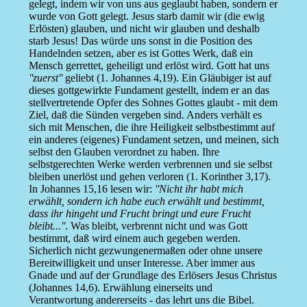
gelegt, indem wir von uns aus geglaubt haben, sondern er
wurde von Gott gelegt. Jesus starb damit wir (die ewig
Erlösten) glauben, und nicht wir glauben und deshalb
starb Jesus! Das würde uns sonst in die Position des
Handelnden setzen, aber es ist Gottes Werk, daß ein
Mensch gerrettet, geheiligt und erlöst wird. Gott hat uns
''zuerst''
geliebt (1. Johannes 4,19). Ein Gläubiger ist auf
dieses gottgewirkte Fundament gestellt, indem er an das
stellvertretende Opfer des Sohnes Gottes glaubt - mit dem
Ziel, daß die Sünden vergeben sind. Anders verhält es
sich mit Menschen, die ihre Heiligkeit selbstbestimmt auf
ein anderes (eigenes) Fundament setzen, und meinen, sich
selbst den Glauben verordnet zu haben. Ihre
selbstgerechten Werke werden verbrennen und sie selbst
bleiben unerlöst und gehen verloren (1. Korinther 3,17).
In Johannes 15,16 lesen wir:
''Nicht ihr habt mich
erwählt, sondern ich habe euch erwählt und bestimmt,
dass ihr hingeht und Frucht bringt und eure Frucht
bleibt...''
. Was bleibt, verbrennt nicht und was Gott
bestimmt, daß wird einem auch gegeben werden.
Sicherlich nicht gezwungenermaßen oder ohne unsere
Bereitwilligkeit und unser Interesse. Aber immer aus
Gnade und auf der Grundlage des Erlösers Jesus Christus
(Johannes 14,6). Erwählung einerseits und
Verantwortung andererseits - das lehrt uns die Bibel.